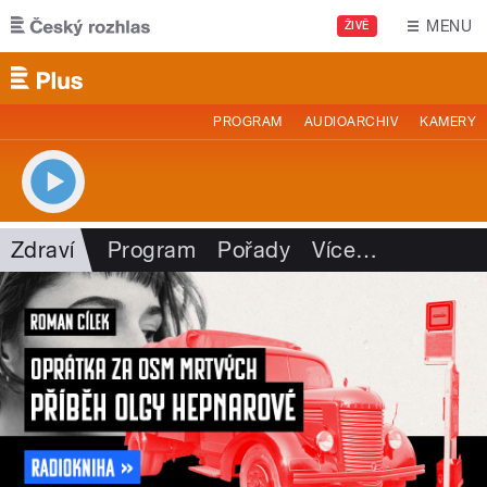
Přejít k hlavnímu obsahu
MENU
ŽIVĚ
PROGRAM
AUDIOARCHIV
KAMERY
Zdraví
Program
Pořady
Více
…