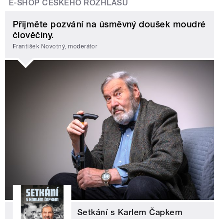
E-SHOP ČESKÉHO ROZHLASU
Přijměte pozvání na úsměvný doušek moudré
člověčiny.
František Novotný, moderátor
Setkání s Karlem Čapkem