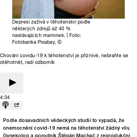
Depresi zažívá v těhotenství podle
některých zdrojů až 40 %
nastávajících maminek. | Foto:
Fotobanka Pixabay,
©
Chování covidu-19 k těhotenství je příznivé, nebraňte se
otěhotnět, radí odborník
4:34
Podle dosavadních vědeckých studií to vypadá, že
onemocnění covid-19 nemá na těhotenství žádný vliv.
Gynekolog a porodník Štěpán Machač z reprodukční