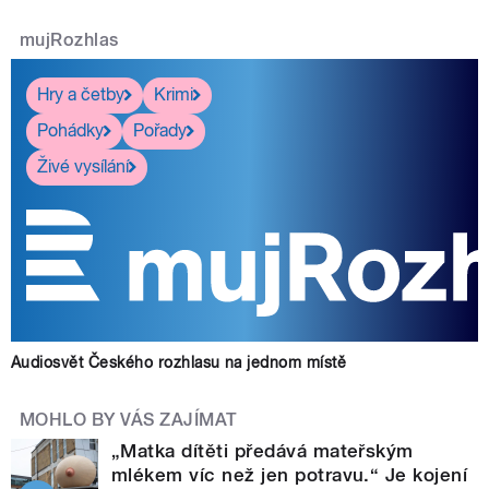
mujRozhlas
Hry a četby
Krimi
Pohádky
Pořady
Živé vysílání
Audiosvět Českého rozhlasu na jednom místě
MOHLO BY VÁS ZAJÍMAT
„Matka dítěti předává mateřským
mlékem víc než jen potravu.“ Je kojení