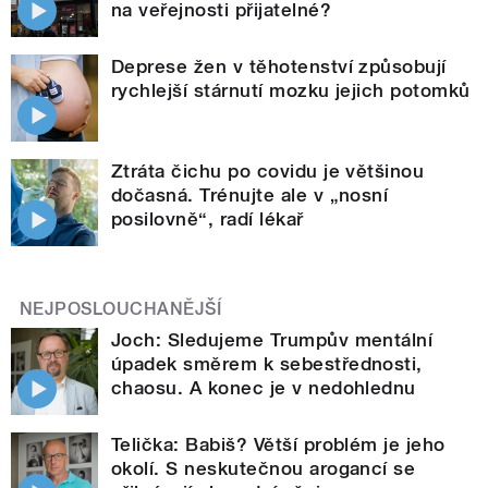
na veřejnosti přijatelné?
Deprese žen v těhotenství způsobují
rychlejší stárnutí mozku jejich potomků
Ztráta čichu po covidu je většinou
dočasná. Trénujte ale v „nosní
posilovně“, radí lékař
NEJPOSLOUCHANĚJŠÍ
Joch: Sledujeme Trumpův mentální
úpadek směrem k sebestřednosti,
chaosu. A konec je v nedohlednu
Telička: Babiš? Větší problém je jeho
okolí. S neskutečnou arogancí se