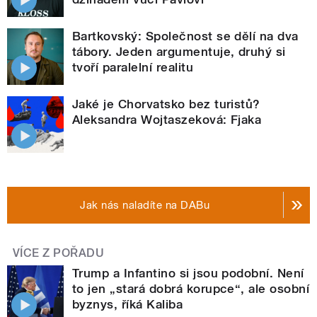
Bartkovský: Společnost se dělí na dva
tábory. Jeden argumentuje, druhý si
tvoří paralelní realitu
Jaké je Chorvatsko bez turistů?
Aleksandra Wojtaszeková: Fjaka
Jak nás naladíte na DABu
VÍCE Z POŘADU
Trump a Infantino si jsou podobní. Není
to jen „stará dobrá korupce“, ale osobní
byznys, říká Kaliba