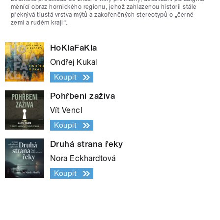
měnící obraz hornického regionu, jehož zahlazenou historii stále
překrývá tlustá vrstva mýtů a zakořeněných stereotypů o „černé
zemi a rudém kraji“.
HoKlaFaKla
Ondřej Kukal
Koupit
Pohřbeni zaživa
Vít Vencl
Koupit
Druhá strana řeky
Nora Eckhardtová
Koupit