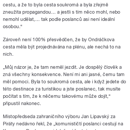
cestu, a že to byla cesta soukromá a byla zřejmě
zneužita propagandou… a jestli s tím něco mohl, nebo
nemohl udělat,… tak podle poslanců asi není ideální
osobou.“
Zároveň není 100% přesvědčen, že by Ondráčkova
cesta měla být projednávána na plénu, ale nechá to na
nich.
„Můj názor je, že tam neměl jezdit. Je dospělý člověk a
zná všechny konsekvence. Není mi ani jasné, čemu tam
měl pomoci. Byla to soukromá cesta, ale i když jedete do
této destinace za turistikou a jste poslanec, tak musíte
počítat s tím, že k něčemu takovému může dojít,“
připustil nakonec.
Místopředseda zahraničního výboru Jan Lipavský za
Piráty nedávno řekl, že „komunističtí poslanci cestují na