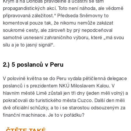
Krym a na Donbas pravidelně a účastní se tam
propagandistických akcí. Toto není náhoda, ale vědomě
připravovaná záležitost.“ Předseda Sněmovny to
komentoval pouze tak, že nikomu nemůže zakázat
soukromé cesty, ale zároveň by prý nepodceňoval
samotné usnesení zahraničního výboru, které „má svou
sílu a je to jasný signál“.
2.) 5 poslanců v Peru
V polovině května se do Peru vydala pětičlenná delegace
poslanců i s prezidentem NKÚ Miloslavem Kalou. V
hlavním městě Limě zůstali jen tři dny (jeden měli volný) a
pokračovali do turistického města Cuzco. Další den měli
dvě oficiální schůzky, a to i se starostou odsouzeným za
finanční machinace. Je to v pořádku?