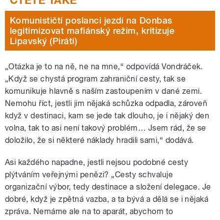
Komunističtí poslanci jezdí na Donbas
legitimizovat mafiánský režim, kritizuje
Lipavský (Piráti)
„Otázka je to na ně, ne na mne,“ odpovídá Vondráček.
„Když se chystá program zahraniční cesty, tak se
komunikuje hlavně s naším zastoupením v dané zemi.
Nemohu říct, jestli jim nějaká schůzka odpadla, zároveň
když v destinaci, kam se jede tak dlouho, je i nějaký den
volna, tak to asi není takový problém… Jsem rád, že se
doložilo, že si některé náklady hradili sami,“ dodává.
Asi každého napadne, jestli nejsou podobné cesty
plýtváním veřejnými penězi? „Cesty schvaluje
organizační výbor, tedy destinace a složení delegace. Je
dobré, když je zpětná vazba, a ta bývá a dělá se i nějaká
zpráva. Nemáme ale na to aparát, abychom to