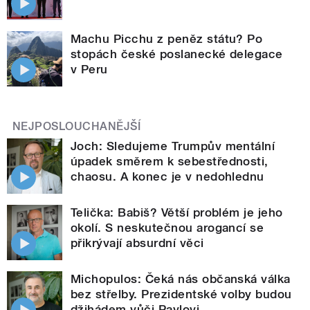
Machu Picchu z peněz státu? Po
stopách české poslanecké delegace
v Peru
NEJPOSLOUCHANĚJŠÍ
Joch: Sledujeme Trumpův mentální
úpadek směrem k sebestřednosti,
chaosu. A konec je v nedohlednu
Telička: Babiš? Větší problém je jeho
okolí. S neskutečnou arogancí se
přikrývají absurdní věci
Michopulos: Čeká nás občanská válka
bez střelby. Prezidentské volby budou
džihádem vůči Pavlovi