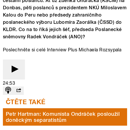
cestami poslanců. Ať už Zdeňka Ondráčka (KSČM) na
Donbas, pěti poslanců s prezidentem NKÚ Miloslavem
Kalou do Peru nebo předsedy zahraničního
poslaneckého výboru Lubomíra Zaorálka (ČSSD) do
KLDR. Co na to říká jejich šéf, předseda Poslanecké
sněmovny Radek Vondráček (ANO)?
Poslechněte si celé Interview Plus Michaela Rozsypala
24:53
Petr Hartman: Komunista Ondráček posloužil
doněckým separatistům