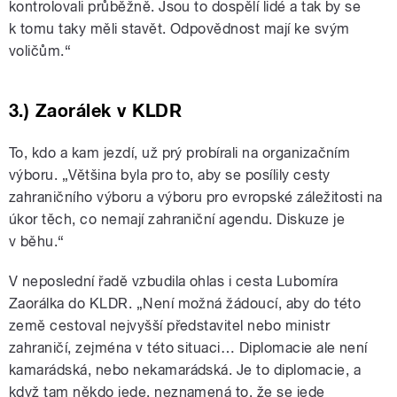
kontrolovali průběžně. Jsou to dospělí lidé a tak by se
k tomu taky měli stavět. Odpovědnost mají ke svým
voličům.“
3.) Zaorálek v KLDR
To, kdo a kam jezdí, už prý probírali na organizačním
výboru. „Většina byla pro to, aby se posílily cesty
zahraničního výboru a výboru pro evropské záležitosti na
úkor těch, co nemají zahraniční agendu. Diskuze je
v běhu.“
V neposlední řadě vzbudila ohlas i cesta Lubomíra
Zaorálka do KLDR. „Není možná žádoucí, aby do této
země cestoval nejvyšší představitel nebo ministr
zahraničí, zejména v této situaci… Diplomacie ale není
kamarádská, nebo nekamarádská. Je to diplomacie, a
když tam někdo jede, neznamená to, že se jede