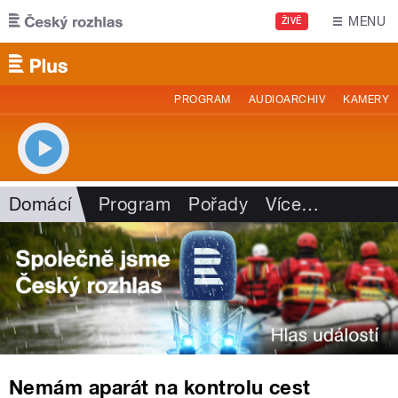
Přejít k hlavnímu obsahu
MENU
ŽIVĚ
PROGRAM
AUDIOARCHIV
KAMERY
Domácí
Program
Pořady
Více
…
Nemám aparát na kontrolu cest