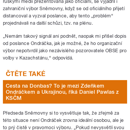
ruskými médii prezentována jako oficiální, se vyjádřil i
zahraniční výbor Sněmovny, když se od oficiálního přijetí
distancoval a vyzval poslance, aby tento „problém“
projednávali na další schůzi, tzv. na plénu.
„Nemám takový signál ani podnět, naopak mi přišel dopis
od poslance Ondráčka, jak je možné, že ho organizační
výbor nepotvrdil jako nezávislého pozorovatele OBSE pro
volby v Kazachstánu,“ odpovídá.
Cesta na Donbas? To je mezi Zdeňkem
Ondráčkem a Ukrajinou, říká Daniel Pawlas z
KSČM
Předseda Sněmovny si to vysvětluje tak, že zřejmě za
této situace není Ondráček zrovna ideální osobou, ale je
to prý čistě v pravomoci výboru. „Pokud nevysvětlí svou