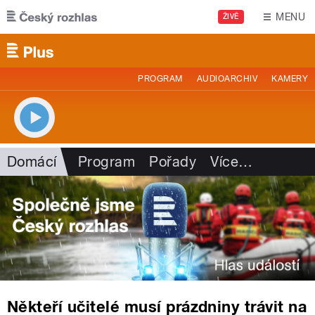
Přejít k hlavnímu obsahu
MENU
ŽIVĚ
PROGRAM
AUDIOARCHIV
KAMERY
Domácí
Program
Pořady
Více
…
Někteří učitelé musí prázdniny trávit na