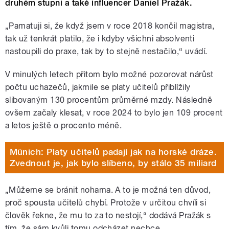
druhém stupni a také influencer Daniel Pražák.
„Pamatuji si, že když jsem v roce 2018 končil magistra,
tak už tenkrát platilo, že i kdyby všichni absolventi
nastoupili do praxe, tak by to stejně nestačilo,“ uvádí.
V minulých letech přitom bylo možné pozorovat nárůst
počtu uchazečů, jakmile se platy učitelů přiblížily
slibovaným 130 procentům průměrné mzdy. Následně
ovšem začaly klesat, v roce 2024 to bylo jen 109 procent
a letos ještě o procento méně.
Münich: Platy učitelů padají jak na horské dráze.
Zvednout je, jak bylo slíbeno, by stálo 35 miliard
„Můžeme se bránit nohama. A to je možná ten důvod,
proč spousta učitelů chybí. Protože v určitou chvíli si
člověk řekne, že mu to za to nestojí,“ dodává Pražák s
tím, že sám kvůli tomu odcházet nechce.