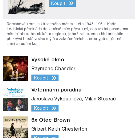
Koupit
Románová kronika ztraceného města - léta 1945–1961. Karin
Lednická předkládá do značné míry převratný, dosavadní paradigma
měnící obraz hornického regionu, jehož zahlazenou historii stále
překrývá tlustá vrstva mýtů a zakořeněných stereotypů o „černé
zemi a rudém kraji“.
Vysoké okno
Raymond Chandler
Koupit
Veterinární poradna
Jaroslava Vykoupilová, Milan Štourač
Koupit
6x Otec Brown
Gilbert Keith Chesterton