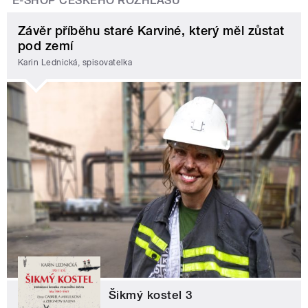
E-SHOP ČESKÉHO ROZHLASU
Závěr příběhu staré Karviné, který měl zůstat
pod zemí
Karin Lednická, spisovatelka
Šikmý kostel 3