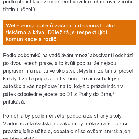
podle statistik už v době před covidem ohrožoval zhruba
třetinu učitelů.
Well-being učitelů začíná u drobností jako
tiskárna a káva. Důležitá je respektující
komunikace s rodiči
Podle odborníků na vzdělávání mnozí absolventi odchází
po dvou letech praxe, a to kvůli pocitu, že nejsou
připraveni na realitu ve školství. „Myslím, že tím si prošel
každý. Lze to připodobnit k tomu, že ani sebelepší
autoškola vás nepřipraví na to, když o prázdninách v
pátek odpoledne jedete po D1 z Prahy do Brna,“
přitakává.
Pomohla by podle něj větší podpora ze strany školy.
Vládní novela školského zákona by měla zavést pozici
provázejícího učitele, debata o ní se ovšem smrskla jen