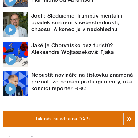
Joch: Sledujeme Trumpův mentální
úpadek směrem k sebestřednosti,
chaosu. A konec je v nedohlednu
Jaké je Chorvatsko bez turistů?
Aleksandra Wojtaszeková: Fjaka
Nepustit novináře na tiskovku znamená
přiznat, že nemám protiargumenty, říká
končící reportér BBC
Jak nás naladíte na DABu