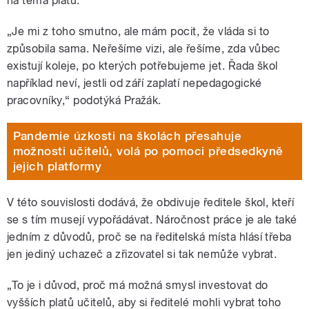
na téma platů.
„Je mi z toho smutno, ale mám pocit, že vláda si to
způsobila sama. Neřešíme vizi, ale řešíme, zda vůbec
existují koleje, po kterých potřebujeme jet. Řada škol
například neví, jestli od září zaplatí nepedagogické
pracovníky,“ podotýká Pražák.
Pandemie úzkosti na školách přesahuje
možnosti učitelů, volá po pomoci předsedkyně
jejich platformy
V této souvislosti dodává, že obdivuje ředitele škol, kteří
se s tím musejí vypořádávat. Náročnost práce je ale také
jedním z důvodů, proč se na ředitelská místa hlásí třeba
jen jediný uchazeč a zřizovatel si tak nemůže vybrat.
„To je i důvod, proč má možná smysl investovat do
vyšších platů učitelů, aby si ředitelé mohli vybrat toho