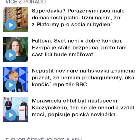
VÍCE Z POŘADU
Superdávka? Poraženými jsou malé
domácnosti platící tržní nájem, zní
z Plaformy pro sociální bydlení
Faltová: Svět není v dobré kondici.
Evropa je stále bezpečná, proto tam
část lidí bude směřovat
Nepustit novináře na tiskovku znamená
přiznat, že nemám protiargumenty, říká
končící reportér BBC
Morawiecki chtěl být nástupcem
Kaczyńského, ten se ale nehodlá vzdát
moci, popisuje polská novinářka