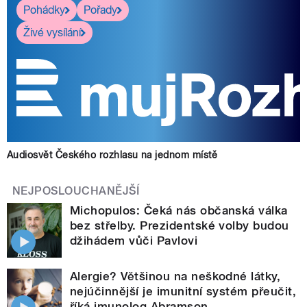
Pohádky
Pořady
Živé vysílání
Audiosvět Českého rozhlasu na jednom místě
NEJPOSLOUCHANĚJŠÍ
Michopulos: Čeká nás občanská válka
bez střelby. Prezidentské volby budou
džihádem vůči Pavlovi
Alergie? Většinou na neškodné látky,
nejúčinnější je imunitní systém přeučit,
říká imunolog Abramson