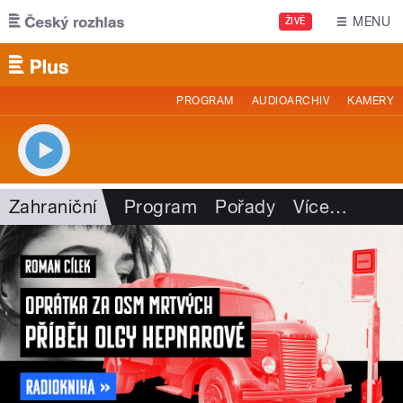
Přejít k hlavnímu obsahu
MENU
ŽIVĚ
PROGRAM
AUDIOARCHIV
KAMERY
Zahraniční
Program
Pořady
Více
…