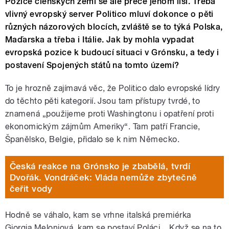
Pozice členských zemí se ale přece jenom liší. Třeba
vlivný evropský server Politico mluví dokonce o pěti
různých názorových blocích, zvláště se to týká Polska,
Maďarska a třeba i Itálie. Jak by mohla vypadat
evropská pozice k budoucí situaci v Grónsku, a tedy i
postavení Spojených států na tomto území?
To je hrozně zajímavá věc, že Politico dalo evropské lídry
do těchto pěti kategorií. Jsou tam přístupy tvrdé, to
znamená „použijeme proti Washingtonu i opatření proti
ekonomickým zájmům Ameriky“. Tam patří Francie,
Španělsko, Belgie, přidalo se k nim Německo.
Česká reakce na Grónsko je zbabělá, tvrdí
Dvořák. Vondráček: Vláda nemůže zbytečně
čeřit vody
Hodně se váhalo, kam se vrhne italská premiérka
Giorgia Meloniová, kam se postaví Poláci... Když se na to