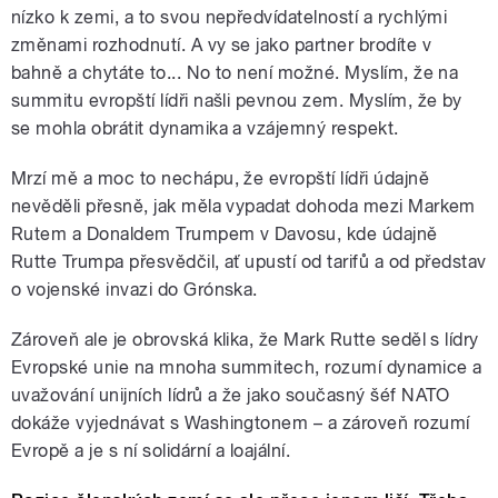
nízko k zemi, a to svou nepředvídatelností a rychlými
změnami rozhodnutí. A vy se jako partner brodíte v
bahně a chytáte to... No to není možné. Myslím, že na
summitu evropští lídři našli pevnou zem. Myslím, že by
se mohla obrátit dynamika a vzájemný respekt.
Mrzí mě a moc to nechápu, že evropští lídři údajně
nevěděli přesně, jak měla vypadat dohoda mezi Markem
Rutem a Donaldem Trumpem v Davosu, kde údajně
Rutte Trumpa přesvědčil, ať upustí od tarifů a od představ
o vojenské invazi do Grónska.
Zároveň ale je obrovská klika, že Mark Rutte seděl s lídry
Evropské unie na mnoha summitech, rozumí dynamice a
uvažování unijních lídrů a že jako současný šéf NATO
dokáže vyjednávat s Washingtonem – a zároveň rozumí
Evropě a je s ní solidární a loajální.