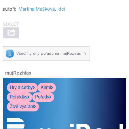
autoři:
Martina Mašková
,
dci
Všechny díly pořadu na mujRozhlas
mujRozhlas
Hry a četby
Krimi
Pohádky
Pořady
Živé vysílání