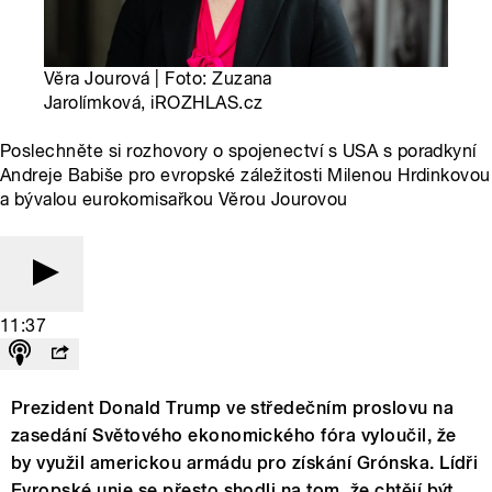
Věra Jourová | Foto: Zuzana
Jarolímková, iROZHLAS.cz
Poslechněte si rozhovory o spojenectví s USA s poradkyní
Andreje Babiše pro evropské záležitosti Milenou Hrdinkovou
a bývalou eurokomisařkou Věrou Jourovou
11:37
Prezident Donald Trump ve středečním proslovu na
zasedání Světového ekonomického fóra vyloučil, že
by využil americkou armádu pro získání Grónska. Lídři
Evropské unie se přesto shodli na tom, že chtějí být