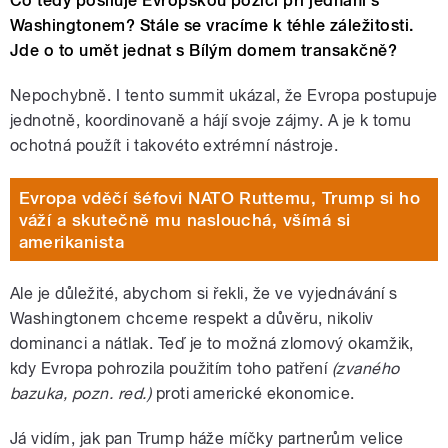
Co tedy posiluje Evropskou pozici při jednání s
Washingtonem? Stále se vracíme k téhle záležitosti.
Jde o to umět jednat s Bílým domem transakčně?
Nepochybně. I tento summit ukázal, že Evropa postupuje
jednotně, koordinovaně a hájí svoje zájmy. A je k tomu
ochotná použít i takovéto extrémní nástroje.
Evropa vděčí šéfovi NATO Ruttemu, Trump si ho
váží a skutečně mu naslouchá, všímá si
amerikanista
Ale je důležité, abychom si řekli, že ve vyjednávání s
Washingtonem chceme respekt a důvěru, nikoliv
dominanci a nátlak. Teď je to možná zlomový okamžik,
kdy Evropa pohrozila použitím toho patření
(zvaného
bazuka, pozn. red.)
proti americké ekonomice.
Já vidím, jak pan Trump háže míčky partnerům velice