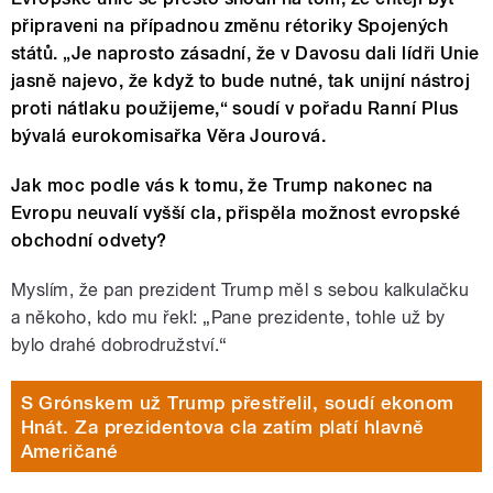
připraveni na případnou změnu rétoriky Spojených
států. „Je naprosto zásadní, že v Davosu dali lídři Unie
jasně najevo, že když to bude nutné, tak unijní nástroj
proti nátlaku použijeme,“ soudí v pořadu Ranní Plus
bývalá eurokomisařka Věra Jourová.
Jak moc podle vás k tomu, že Trump nakonec na
Evropu neuvalí vyšší cla, přispěla možnost evropské
obchodní odvety?
Myslím, že pan prezident Trump měl s sebou kalkulačku
a někoho, kdo mu řekl: „Pane prezidente, tohle už by
bylo drahé dobrodružství.“
S Grónskem už Trump přestřelil, soudí ekonom
Hnát. Za prezidentova cla zatím platí hlavně
Američané