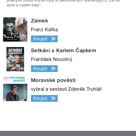
překrývá tlustá vrstva mýtů a zakořeněných stereotypů o „černé
zemi a rudém kraji“.
Zámek
Franz Kafka
Koupit
Setkání s Karlem Čapkem
František Novotný
Koupit
Moravské pověsti
vybral a sestavil Zdeněk Truhlář
Koupit