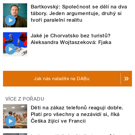
Bartkovský: Společnost se dělí na dva
tábory. Jeden argumentuje, druhý si
tvoří paralelní realitu
Jaké je Chorvatsko bez turistů?
Aleksandra Wojtaszeková: Fjaka
Jak nás naladíte na DABu
VÍCE Z POŘADU
Děti na zákaz telefonů reagují dobře.
Platí pro všechny a nezávidí si, říká
Češka žijící ve Francii