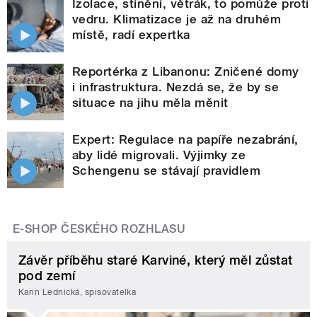
Izolace, stínění, větrák, to pomůže proti
vedru. Klimatizace je až na druhém
místě, radí expertka
Reportérka z Libanonu: Zničené domy
i infrastruktura. Nezdá se, že by se
situace na jihu měla měnit
Expert: Regulace na papíře nezabrání,
aby lidé migrovali. Výjimky ze
Schengenu se stávají pravidlem
E-SHOP ČESKÉHO ROZHLASU
Závěr příběhu staré Karviné, který měl zůstat
pod zemí
Karin Lednická, spisovatelka