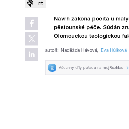
Návrh zákona počítá u malý
pěstounské péče. Súdán zruš
Olomouckou teologickou faku
autoři:
Naděžda Hávová
,
Eva Hůlková
Všechny díly pořadu na mujRozhlas