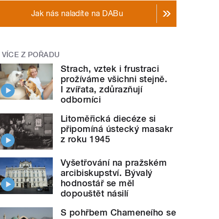
Jak nás naladíte na DABu
VÍCE Z POŘADU
Strach, vztek i frustraci
prožíváme všichni stejně.
I zvířata, zdůrazňují
odborníci
Litoměřická diecéze si
připomíná ústecký masakr
z roku 1945
Vyšetřování na pražském
arcibiskupství. Bývalý
hodnostář se měl
dopouštět násilí
S pohřbem Chameneího se