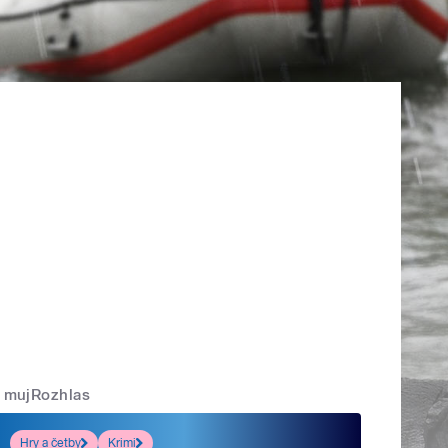
mujRozhlas
Hry a četby
Krimi