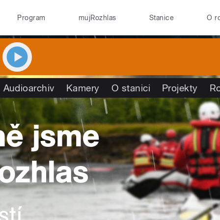
Program
mujRozhlas
Stanice
O r
Audioarchiv
Kamery
O stanici
Projekty
R