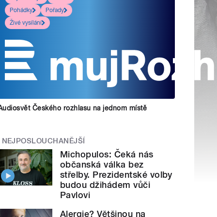
Pohádky
Pořady
Živé vysílání
Audiosvět Českého rozhlasu na jednom místě
NEJPOSLOUCHANĚJŠÍ
Michopulos: Čeká nás
občanská válka bez
střelby. Prezidentské volby
budou džihádem vůči
Pavlovi
Alergie? Většinou na