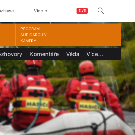
ozhlase
Více
ŽIVĚ
PROGRAM
AUDIOARCHIV
KAMERY
ozhovory
Komentáře
Věda
Více
…