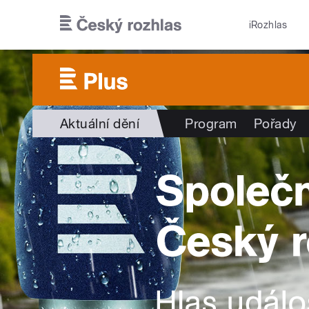
Přejít k hlavnímu obsahu
iRozhlas
Aktuální dění
Program
Pořady