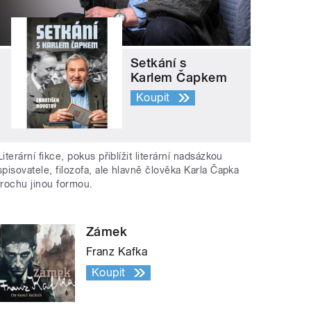
Setkání s
Karlem Čapkem
Koupit
Literární fikce, pokus přiblížit literární nadsázkou
spisovatele, filozofa, ale hlavně člověka Karla Čapka
trochu jinou formou.
Zámek
Franz Kafka
Koupit