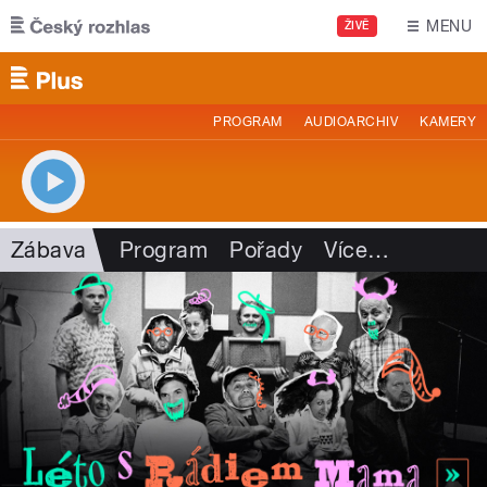
Přejít k hlavnímu obsahu
MENU
ŽIVĚ
PROGRAM
AUDIOARCHIV
KAMERY
Zábava
Program
Pořady
Více
…