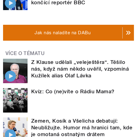
končící reportér BBC
Jak nás naladíte na DABu
VÍCE O TÉMATU
Z Klause udělali „veleještěra“. Těšilo
nás, když nám někdo uvěřil, vzpomíná
Kužílek alias Olaf Lávka
Kvíz: Co (ne)víte o Rádiu Mama?
Zemen, Kosík a Všelicha debatují:
Neubližujte. Humor má hranici tam, kde
je omotaná ostnatým drátem