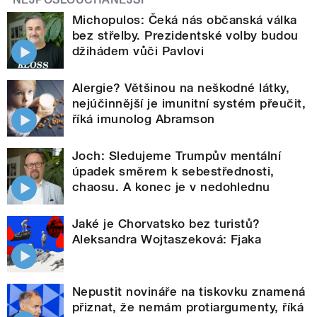
Michopulos: Čeká nás občanská válka
bez střelby. Prezidentské volby budou
džihádem vůči Pavlovi
Alergie? Většinou na neškodné látky,
nejúčinnější je imunitní systém přeučit,
říká imunolog Abramson
Joch: Sledujeme Trumpův mentální
úpadek směrem k sebestřednosti,
chaosu. A konec je v nedohlednu
Jaké je Chorvatsko bez turistů?
Aleksandra Wojtaszeková: Fjaka
Nepustit novináře na tiskovku znamená
přiznat, že nemám protiargumenty, říká