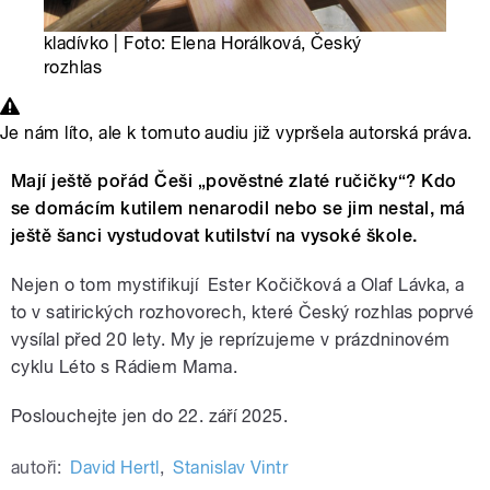
kladívko | Foto: Elena Horálková, Český
rozhlas
Je nám líto, ale k tomuto audiu již vypršela autorská práva.
Mají ještě pořád Češi „pověstné zlaté ručičky“? Kdo
se domácím kutilem nenarodil nebo se jim nestal, má
ještě šanci vystudovat kutilství na vysoké škole.
Nejen o tom mystifikují Ester Kočičková a Olaf Lávka, a
to v satirických rozhovorech, které Český rozhlas poprvé
vysílal před 20 lety. My je reprízujeme v prázdninovém
cyklu Léto s Rádiem Mama.
Poslouchejte jen do 22. září 2025.
autoři:
David Hertl
,
Stanislav Vintr