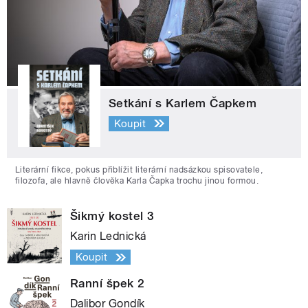
Setkání s Karlem Čapkem
Koupit
Literární fikce, pokus přiblížit literární nadsázkou spisovatele,
filozofa, ale hlavně člověka Karla Čapka trochu jinou formou.
Šikmý kostel 3
Karin Lednická
Koupit
Ranní špek 2
Dalibor Gondík