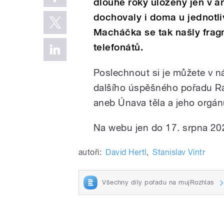
dlouhé roky uloženy jen v a
dochovaly i doma u jednotliv
Macháčka se tak našly frag
telefonátů.
Poslechnout si je můžete v ná
dalšího úspěšného pořadu 
aneb Únava těla a jeho orgán
Na webu jen do 17. srpna 20
autoři:
David Hertl
,
Stanislav Vintr
Všechny díly pořadu na mujRozhlas