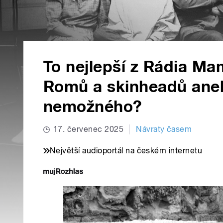
To nejlepší z Rádia Ma
Romů a skinheadů aneb
nemožného?
17. červenec 2025
Návraty časem
Největší audioportál na českém internetu