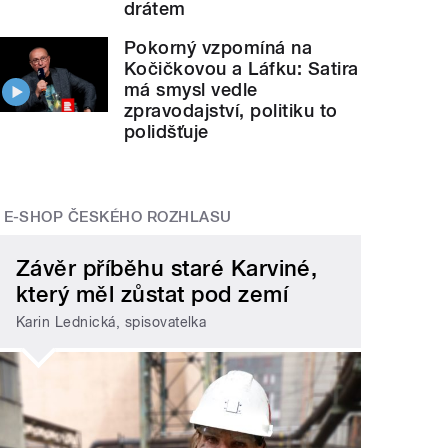
drátem
Pokorný vzpomíná na
Kočičkovou a Láfku: Satira
má smysl vedle
zpravodajství, politiku to
polidšťuje
E-SHOP ČESKÉHO ROZHLASU
Závěr příběhu staré Karviné,
který měl zůstat pod zemí
Karin Lednická, spisovatelka