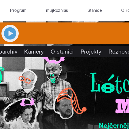
Program
mujRozhlas
Stanice
O r
oarchiv
Kamery
O stanici
Projekty
Rozhov