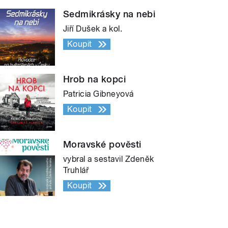
Sedmikrásky na nebi
Jiří Dušek a kol.
Koupit
Hrob na kopci
Patricia Gibneyová
Koupit
Moravské pověsti
vybral a sestavil Zdeněk
Truhlář
Koupit