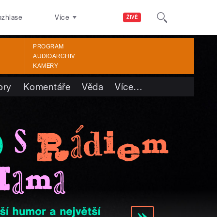
ozhlase
Více
ŽIVĚ
PROGRAM
AUDIOARCHIV
KAMERY
ory
Komentáře
Věda
Více
…