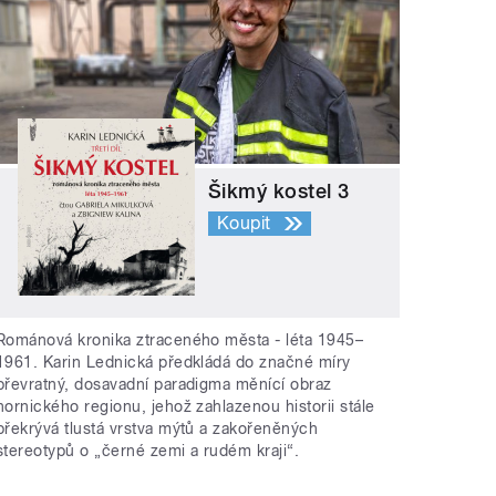
Šikmý kostel 3
Koupit
Románová kronika ztraceného města - léta 1945–
1961. Karin Lednická předkládá do značné míry
převratný, dosavadní paradigma měnící obraz
hornického regionu, jehož zahlazenou historii stále
překrývá tlustá vrstva mýtů a zakořeněných
stereotypů o „černé zemi a rudém kraji“.