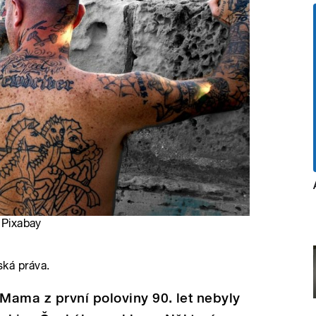
a Pixabay
ská práva.
Mama z první poloviny 90. let nebyly