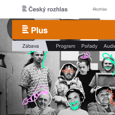
Přejít k hlavnímu obsahu
iRozhlas
Zábava
Program
Pořady
Audi