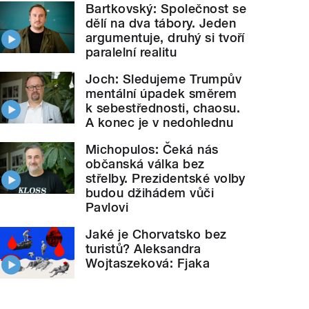
Bartkovský: Společnost se
dělí na dva tábory. Jeden
argumentuje, druhý si tvoří
paralelní realitu
Joch: Sledujeme Trumpův
mentální úpadek směrem
k sebestřednosti, chaosu.
A konec je v nedohlednu
Michopulos: Čeká nás
občanská válka bez
střelby. Prezidentské volby
budou džihádem vůči
Pavlovi
Jaké je Chorvatsko bez
turistů? Aleksandra
Wojtaszeková: Fjaka