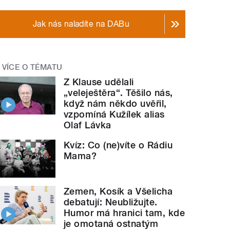
Jak nás naladíte na DABu
VÍCE O TÉMATU
Z Klause udělali
„veleještěra“. Těšilo nás,
když nám někdo uvěřil,
vzpomíná Kužílek alias
Olaf Lávka
Kvíz: Co (ne)víte o Rádiu
Mama?
Zemen, Kosík a Všelicha
debatují: Neubližujte.
Humor má hranici tam, kde
je omotaná ostnatým