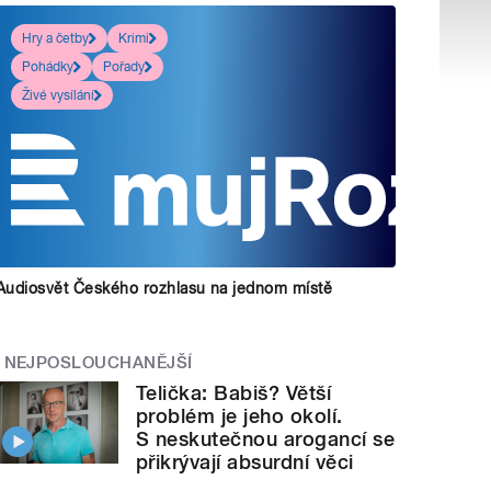
Hry a četby
Krimi
Pohádky
Pořady
Živé vysílání
Audiosvět Českého rozhlasu na jednom místě
NEJPOSLOUCHANĚJŠÍ
Telička: Babiš? Větší
problém je jeho okolí.
S neskutečnou arogancí se
přikrývají absurdní věci