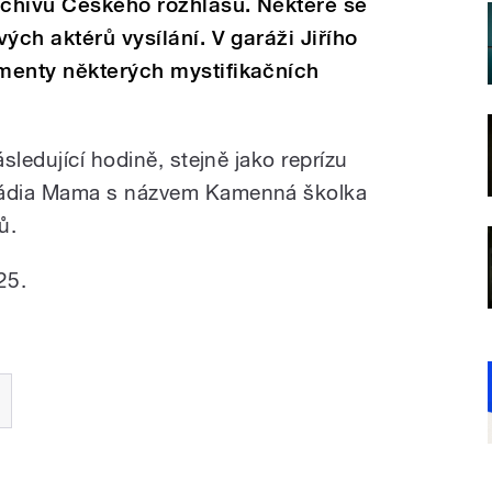
rchivu Českého rozhlasu. Některé se
ých aktérů vysílání. V garáži Jiřího
menty některých mystifikačních
sledující hodině, stejně jako reprízu
Rádia Mama s názvem Kamenná školka
ů.
25.