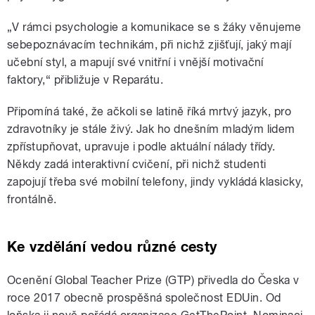
„V rámci psychologie a komunikace se s žáky věnujeme
sebepoznávacím technikám, při nichž zjišťují, jaký mají
učební styl, a mapují své vnitřní i vnější motivační
faktory,“ přibližuje v Reparátu.
Připomíná také, že ačkoli se latině říká mrtvý jazyk, pro
zdravotníky je stále živý. Jak ho dnešním mladým lidem
zpřístupňovat, upravuje i podle aktuální nálady třídy.
Někdy zadá interaktivní cvičení, při nichž studenti
zapojují třeba své mobilní telefony, jindy vykládá klasicky,
frontálně.
Ke vzdělání vedou různé cesty
Ocenění Global Teacher Prize (GTP) přivedla do Česka v
roce 2017 obecně prospěšná společnost EDUin. Od