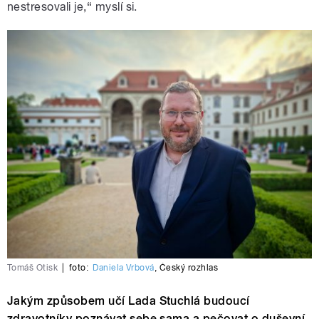
nestresovali je,“ myslí si.
Tomáš Otisk
|
foto:
Daniela Vrbová
,
Český rozhlas
Jakým způsobem učí Lada Stuchlá budoucí
zdravotníky poznávat sebe sama a pečovat o duševní