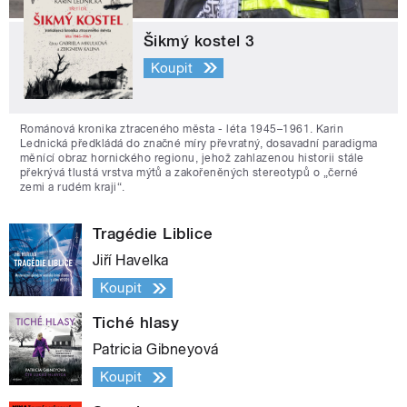
Šikmý kostel 3
Koupit
Románová kronika ztraceného města - léta 1945–1961. Karin
Lednická předkládá do značné míry převratný, dosavadní paradigma
měnící obraz hornického regionu, jehož zahlazenou historii stále
překrývá tlustá vrstva mýtů a zakořeněných stereotypů o „černé
zemi a rudém kraji“.
Tragédie Liblice
Jiří Havelka
Koupit
Tiché hlasy
Patricia Gibneyová
Koupit