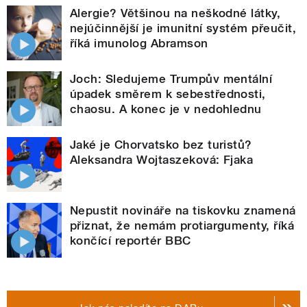
Alergie? Většinou na neškodné látky,
nejúčinnější je imunitní systém přeučit,
říká imunolog Abramson
Joch: Sledujeme Trumpův mentální
úpadek směrem k sebestřednosti,
chaosu. A konec je v nedohlednu
Jaké je Chorvatsko bez turistů?
Aleksandra Wojtaszeková: Fjaka
Nepustit novináře na tiskovku znamená
přiznat, že nemám protiargumenty, říká
končící reportér BBC