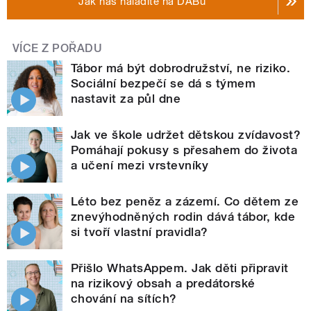
Jak nás naladíte na DABu
VÍCE Z POŘADU
Tábor má být dobrodružství, ne riziko.
Sociální bezpečí se dá s týmem
nastavit za půl dne
Jak ve škole udržet dětskou zvídavost?
Pomáhají pokusy s přesahem do života
a učení mezi vrstevníky
Léto bez peněz a zázemí. Co dětem ze
znevýhodněných rodin dává tábor, kde
si tvoří vlastní pravidla?
Přišlo WhatsAppem. Jak děti připravit
na rizikový obsah a predátorské
chování na sítích?