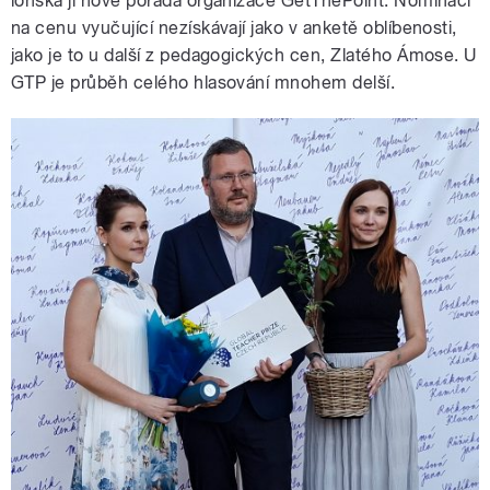
loňska ji nově pořádá organizace GetThePoint. Nominaci
na cenu vyučující nezískávají jako v anketě oblíbenosti,
jako je to u další z pedagogických cen, Zlatého Ámose. U
GTP je průběh celého hlasování mnohem delší.