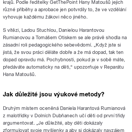
krajů. Podle ředitelky GetThePoint Hany Matoušů jejich
různé příběhy a aprobace jen potvrdily to, že ve vzdělání
vyhovuje každému žákovi něco jiného.
S vítězi, Ladou Stuchlou, Danielou Harantovou
Rumianovou a Tomášem Otiskem se ale právě shodla na
zásadní roli pedagogického sebevědomí. „Když jste si
jistá, že svou práci děláte dobře a že má dopad, tak ten
dopad opravdu má. Pochybnosti, pokud je v sobě máte,
předáváte automaticky na děti,“ upozorňuje v Reparátu
Hana Matoušů.
Jak důležité jsou výukové metody?
Druhým místem oceněná Daniela Harantová Rumianová
z malotřídky v Dolních Dubňanech učí děti od první třídy
argumentovat. „Je důležité, aby děti dokázaly
zformulovat svoje myšlenky a aby si dokázaly navzájem