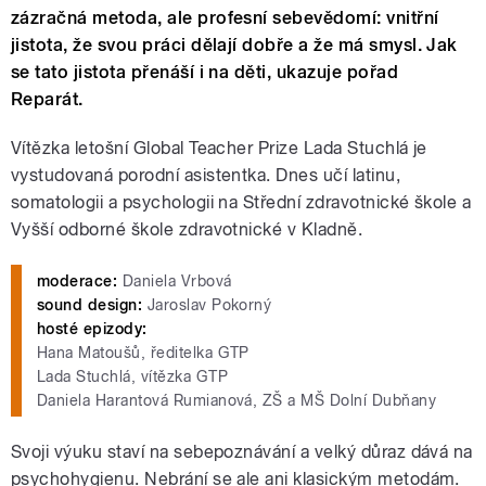
zázračná metoda, ale profesní sebevědomí: vnitřní
jistota, že svou práci dělají dobře a že má smysl. Jak
se tato jistota přenáší i na děti, ukazuje pořad
Reparát.
Vítězka letošní Global Teacher Prize Lada Stuchlá je
vystudovaná porodní asistentka. Dnes učí latinu,
somatologii a psychologii na Střední zdravotnické škole a
Vyšší odborné škole zdravotnické v Kladně.
moderace:
Daniela Vrbová
sound design:
Jaroslav Pokorný
hosté epizody:
Hana Matoušů, ředitelka GTP
Lada Stuchlá, vítězka GTP
Daniela Harantová Rumianová, ZŠ a MŠ Dolní Dubňany
Svoji výuku staví na sebepoznávání a velký důraz dává na
psychohygienu. Nebrání se ale ani klasickým metodám.