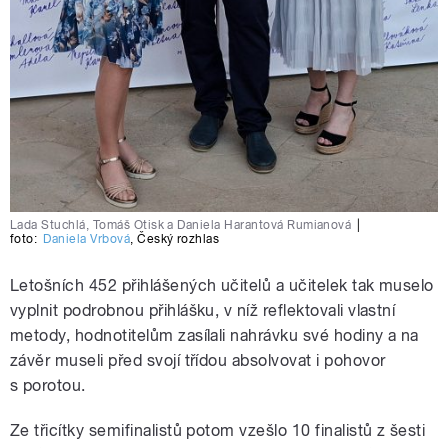
Lada Stuchlá, Tomáš Otisk a Daniela Harantová Rumianová
|
foto:
Daniela Vrbová
,
Český rozhlas
Letošních 452 přihlášených učitelů a učitelek tak muselo
vyplnit podrobnou přihlášku, v níž reflektovali vlastní
metody, hodnotitelům zasílali nahrávku své hodiny a na
závěr museli před svojí třídou absolvovat i pohovor
s porotou.
Ze třicítky semifinalistů potom vzešlo 10 finalistů z šesti