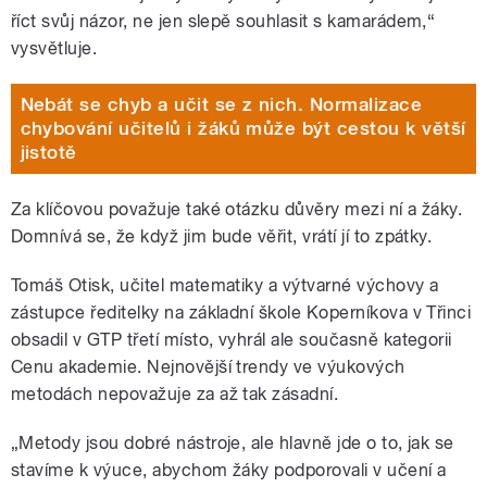
říct svůj názor, ne jen slepě souhlasit s kamarádem,“
vysvětluje.
Nebát se chyb a učit se z nich. Normalizace
chybování učitelů i žáků může být cestou k větší
jistotě
Za klíčovou považuje také otázku důvěry mezi ní a žáky.
Domnívá se, že když jim bude věřit, vrátí jí to zpátky.
Tomáš Otisk, učitel matematiky a výtvarné výchovy a
zástupce ředitelky na základní škole Koperníkova v Třinci
obsadil v GTP třetí místo, vyhrál ale současně kategorii
Cenu akademie. Nejnovější trendy ve výukových
metodách nepovažuje za až tak zásadní.
„Metody jsou dobré nástroje, ale hlavně jde o to, jak se
stavíme k výuce, abychom žáky podporovali v učení a