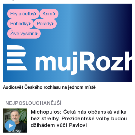
Hry a četby
Krimi
Pohádky
Pořady
Živé vysílání
Audiosvět Českého rozhlasu na jednom místě
NEJPOSLOUCHANĚJŠÍ
Michopulos: Čeká nás občanská válka
bez střelby. Prezidentské volby budou
džihádem vůči Pavlovi