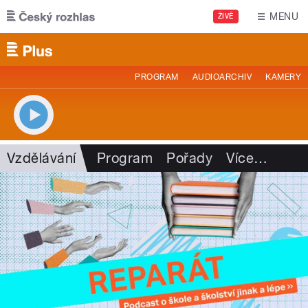
Přejít k hlavnímu obsahu
MENU
ŽIVĚ
PROGRAM
AUDIOARCHIV
KAMERY
Vzdělávání
Program
Pořady
Více
…