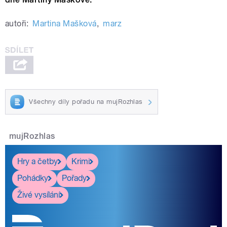
autoři:
Martina Mašková
,
marz
Všechny díly pořadu na mujRozhlas
mujRozhlas
Hry a četby
Krimi
Pohádky
Pořady
Živé vysílání