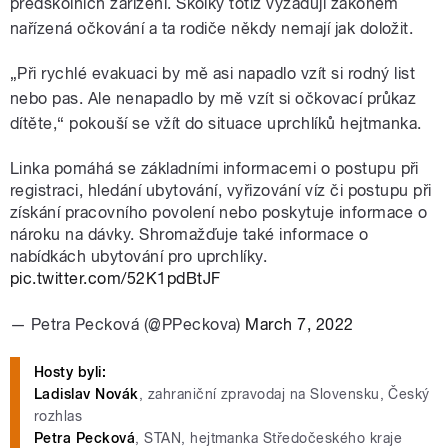
předškolních zařízení. Školky totiž vyžadují zákonem
nařízená očkování a ta rodiče někdy nemají jak doložit.
„Při rychlé evakuaci by mě asi napadlo vzít si rodný list
nebo pas. Ale nenapadlo by mě vzít si očkovací průkaz
dítěte,“ pokouší se vžít do situace uprchlíků hejtmanka.
Linka pomáhá se základními informacemi o postupu při
registraci, hledání ubytování, vyřizování víz či postupu při
získání pracovního povolení nebo poskytuje informace o
nároku na dávky. Shromažďuje také informace o
nabídkách ubytování pro uprchlíky.
pic.twitter.com/52K1pdBtJF
— Petra Pecková (@PPeckova)
March 7, 2022
Hosty byli:
Ladislav Novák
, zahraniční zpravodaj na Slovensku, Český
rozhlas
Petra Pecková
, STAN, hejtmanka Středočeského kraje