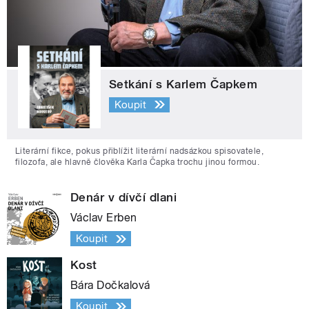
Setkání s Karlem Čapkem
Koupit
Literární fikce, pokus přiblížit literární nadsázkou spisovatele,
filozofa, ale hlavně člověka Karla Čapka trochu jinou formou.
Denár v dívčí dlani
Václav Erben
Koupit
Kost
Bára Dočkalová
Koupit