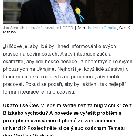
Jan Schroth, migrační konzultant OECD
|
foto:
Kateřina Cibulka
,
Český
rozhlas
„Klíčové je, aby lidé byli hned informováni o svých
právech a povinnostech. A aby integrace začala
okamžitě, aby lidé někde neseděli a nepřemýšleli o svých
příbuzných na Ukrajině. Nejhorší je, když lidé zůstávají v
táborech a čekají na azylovou proceduru, aby mohli
pracovat. Pokud se podaří, aby byli aktivní, tak nejlepší
forma integrace je na pracovišti.“
Ukážou se Češi v lepším světle než za migrační krize z
Blízkého východu? A povede se vyřešit problém s
promptním uznáváním diplomů ze zahraničních
univerzit? Poslechněte si celý audiozáznam Tématu
dne Martiny Maškové.