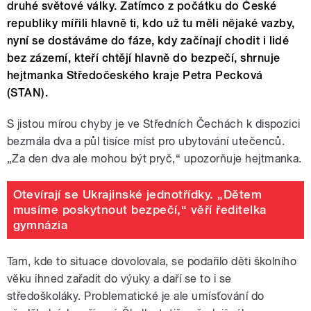
druhé světové války. Zatímco z počátku do České
republiky mířili hlavně ti, kdo už tu měli nějaké vazby,
nyní se dostáváme do fáze, kdy začínají chodit i lidé
bez zázemí, kteří chtějí hlavně do bezpečí, shrnuje
hejtmanka Středočeského kraje Petra Pecková
(STAN).
S jistou mírou chyby je ve Středních Čechách k dispozici
bezmála dva a půl tisíce míst pro ubytování utečenců.
„Za den dva ale mohou být pryč,“ upozorňuje hejtmanka.
Otevírají se Ukrajinské jednotřídky. „Dětem
musíme poskytnout bezpečí,“ věří ředitelka
gymnázia
Tam, kde to situace dovolovala, se podařilo děti školního
věku ihned zařadit do výuky a daří se to i se
středoškoláky. Problematické je ale umísťování do