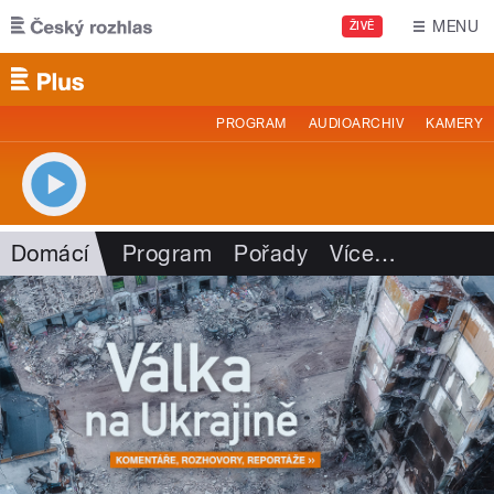
Přejít k hlavnímu obsahu
MENU
ŽIVĚ
PROGRAM
AUDIOARCHIV
KAMERY
Domácí
Program
Pořady
Více
…