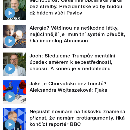
bez střelby. Prezidentské volby budou
džihádem vůči Pavlovi
Alergie? Většinou na neškodné látky,
nejúčinnější je imunitní systém přeučit,
říká imunolog Abramson
Joch: Sledujeme Trumpův mentální
úpadek směrem k sebestřednosti,
chaosu. A konec je v nedohlednu
Jaké je Chorvatsko bez turistů?
Aleksandra Wojtaszeková: Fjaka
Nepustit novináře na tiskovku znamená
přiznat, že nemám protiargumenty, říká
končící reportér BBC