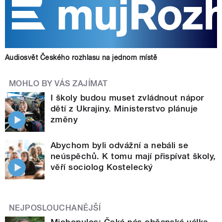
Audiosvět Českého rozhlasu na jednom místě
MOHLO BY VÁS ZAJÍMAT
I školy budou muset zvládnout nápor
dětí z Ukrajiny. Ministerstvo plánuje
změny
Abychom byli odvážní a nebáli se
neúspěchů. K tomu mají přispívat školy,
věří sociolog Kostelecký
NEJPOSLOUCHANĚJŠÍ
Michopulos: Čeká nás občanská válka