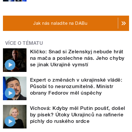
Jak nás naladíte na DABu
VÍCE O TÉMATU
Kličko: Snad si Zelenskyj nebude hrát
na mača a poslechne nás. Jeho chyby
se jinak Ukrajině vymstí
Expert o změnách v ukrajinské vládě:
Působí to nesrozumitelně. Ministr
obrany Fedorov měl úspěchy
Víchová: Kdyby měl Putin poušť, došel
by písek? Útoky Ukrajinců na rafinerie
píchly do ruského srdce