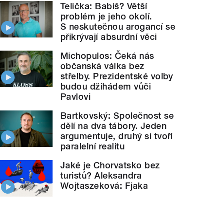
Telička: Babiš? Větší
problém je jeho okolí.
S neskutečnou arogancí se
přikrývají absurdní věci
Michopulos: Čeká nás
občanská válka bez
střelby. Prezidentské volby
budou džihádem vůči
Pavlovi
Bartkovský: Společnost se
dělí na dva tábory. Jeden
argumentuje, druhý si tvoří
paralelní realitu
Jaké je Chorvatsko bez
turistů? Aleksandra
Wojtaszeková: Fjaka