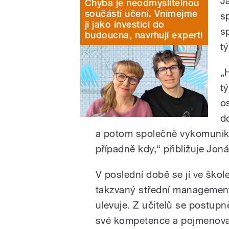
J
Chyba je neodmyslitelnou
součástí učení. Vnímejme
s
ji jako investici do
s
budoucna, navrhují experti
t
„
t
o
d
a potom společně vykomunikov
případně kdy,“ přibližuje Jon
V poslední době se jí ve škol
takzvaný střední management. 
ulevuje. Z učitelů se postupně
své kompetence a pojmenovan