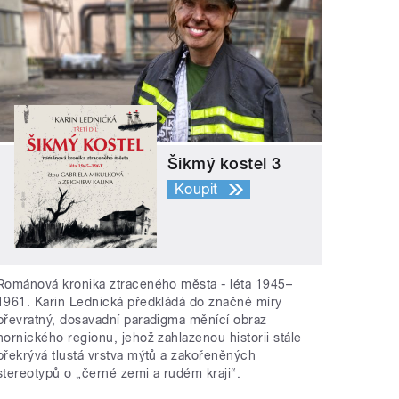
Šikmý kostel 3
Koupit
Románová kronika ztraceného města - léta 1945–
1961. Karin Lednická předkládá do značné míry
převratný, dosavadní paradigma měnící obraz
hornického regionu, jehož zahlazenou historii stále
překrývá tlustá vrstva mýtů a zakořeněných
stereotypů o „černé zemi a rudém kraji“.