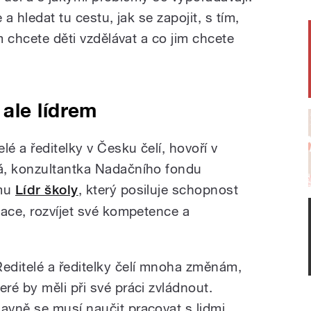
a hledat tu cestu, jak se zapojit, s tím,
m chcete děti vzdělávat a co jim chcete
ale lídrem
lé a ředitelky v Česku čelí, hovoří v
á, konzultantka Nadačního fondu
amu
Lídr školy
, který posiluje schopnost
vace, rozvíjet své kompetence a
Ředitelé a ředitelky čelí mnoha změnám,
teré by měli při své práci zvládnout.
lavně se musí naučit pracovat s lidmi