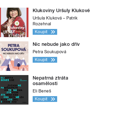
Klukoviny Uršuly Klukové
Uršula Kluková – Patrik
Rozehnal
Koupit
Nic nebude jako dřív
Petra Soukupová
Koupit
Nepatrná ztráta
osamělosti
Eli Beneš
Koupit