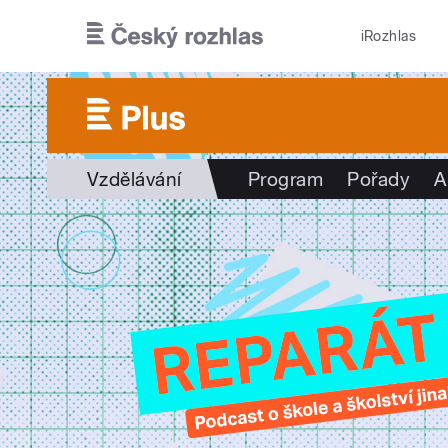
Přejít k hlavnímu obsahu
iRozhlas
Vzdělávání
Program
Pořady
A