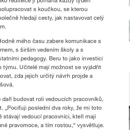
ako ředitelce jí pomáhá každý týden
polupracovat s koučkou, se kterou
polečně hledají cesty, jak nastavovat celý
ým.
Hodně mého času zabere komunikace s
ýmem, s širším vedením školy a s
statními pedagogy. Beru to jako investici
o týmu. Učitelé mají možnost se vyjádřit
at, zda jejich určitý návrh projde a
ášová.
e daří budovat roli vedoucích pracovníků,
„Pociťuji poslední dva roky, že mi toto
 stávají vedoucí pracovníci, kteří mají
é pravomoce, a tím rostou,“ vysvětluje.