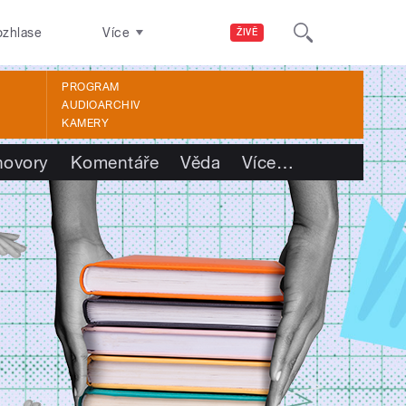
ozhlase
Více
ŽIVĚ
PROGRAM
AUDIOARCHIV
KAMERY
hovory
Komentáře
Věda
Více
…