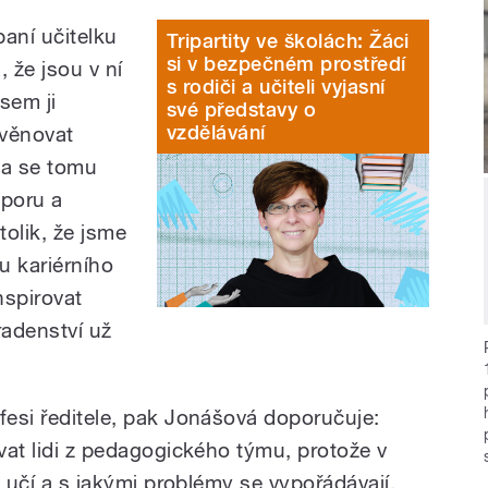
paní učitelku
Tripartity ve školách: Žáci
si v bezpečném prostředí
 že jsou v ní
s rodiči a učiteli vyjasní
jsem ji
své představy o
vzdělávání
a věnovat
la se tomu
dporu a
tolik, že jsme
u kariérního
nspirovat
oradenství už
fesi ředitele, pak Jonášová doporučuje:
ovat lidi z pedagogického týmu, protože v
co učí a s jakými problémy se vypořádávají.