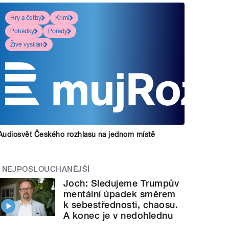
Hry a četby
Krimi
Pohádky
Pořady
Živé vysílání
Audiosvět Českého rozhlasu na jednom místě
NEJPOSLOUCHANĚJŠÍ
Joch: Sledujeme Trumpův
mentální úpadek směrem
k sebestřednosti, chaosu.
A konec je v nedohlednu