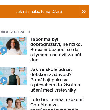
Jak nás naladíte na DABu
VÍCE Z POŘADU
Tábor má být
dobrodružství, ne riziko.
Sociální bezpečí se dá
s týmem nastavit za půl
dne
Jak ve škole udržet
dětskou zvídavost?
Pomáhají pokusy
s přesahem do života a
učení mezi vrstevníky
Léto bez peněz a zázemí.
Co dětem ze
znevýhodněných rodin