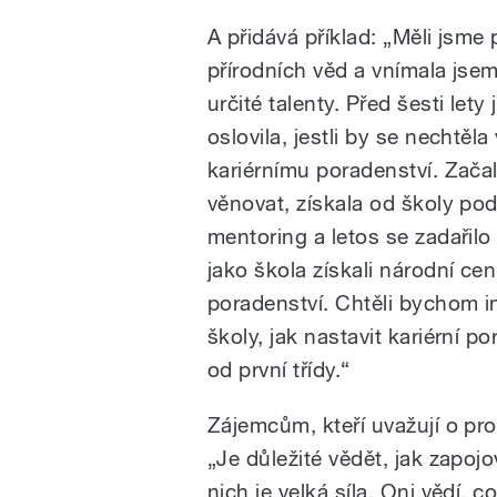
A přidává příklad: „Měli jsme 
přírodních věd a vnímala jsem,
určité talenty. Před šesti lety 
oslovila, jestli by se nechtěl
kariérnímu poradenství. Zača
věnovat, získala od školy po
mentoring a letos se zadařilo 
jako škola získali národní cen
poradenství. Chtěli bychom i
školy, jak nastavit kariérní p
od první třídy.“
Zájemcům, kteří uvažují o pro
„Je důležité vědět, jak zapoj
nich je velká síla. Oni vědí, 