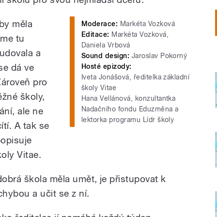
 by měla
Moderace:
Markéta Vozková
Editace:
Markéta Vozková,
sme tu
Daniela Vrbová
tudovala a
Sound design:
Jaroslav Pokorný
se dá ve
Hosté epizody:
Iveta Jonášová, ředitelka základní
 Zároveň pro
školy Vitae
ěžné školy,
Hana Vellánová, konzultantka
Nadačního fondu Eduzměna a
ání, ale ne
lektorka programu Lídr školy
ítí. A tak se
popisuje
oly Vitae.
dobrá škola měla umět, je přistupovat k
chybou a učit se z ní.