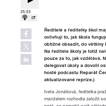
25:33
Ředitelé a ředitelky škol maj
ovlivňují to, jak škola funguj
obtížné obsadit, do většiny
Na ředitele školy je totiž 
pouze za to, jak vzdělává. N
delegovat úkoly a dovolil os
hosté podcastu Reparát Čes
aktualizované repríze.)
Iveta Jonášová, ředitelka pra
manželem rozhodla založit s
poté, co nemohli najít základ