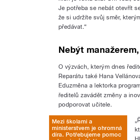
Je potřeba se nebát otevřít se 
že si udržíte svůj směr, který
předávat.“
Nebýt manažerem, 
O výzvách, kterým dnes ředite
Reparátu také Hana Vellánov
Eduzměna a lektorka progr
ředitelů zavádět změny a ino
podporovat učitele.
„
Mezi školami a
ministerstvem je ohromná
k
díra. Potřebujeme pomoc
H