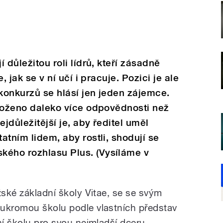
í důležitou roli lídrů, kteří zásadně
e, jak se v ní učí i pracuje. Pozici je ale
 konkurzů se hlásí jen jeden zájemce.
naloženo daleko více odpovědnosti než
ejdůležitější je, aby ředitel uměl
tatním lidem, aby rostli, shodují se
kého rozhlasu Plus. (Vysíláme v
žské základní školy Vitae, se se svým
oukromou školu podle vlastních představ
ní školu pro svou nejmladší dceru.