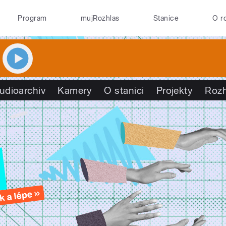
Program
mujRozhlas
Stanice
O r
udioarchiv
Kamery
O stanici
Projekty
Roz