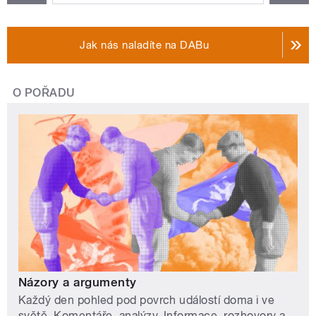
Jak nás naladíte na DABu
O POŘADU
Názory a argumenty
Každý den pohled pod povrch událostí doma i ve
světě. Komentáře, analýzy. Informace, rozhovory a