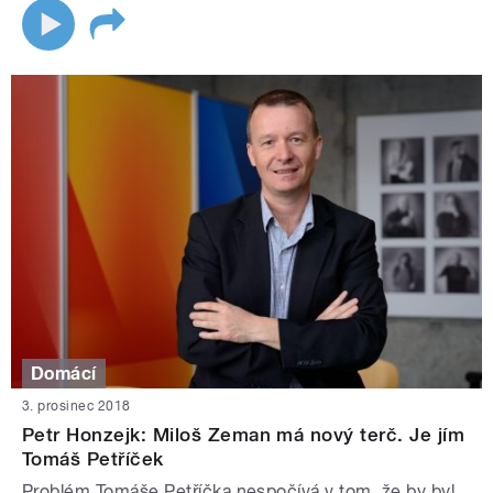
Domácí
3. prosinec 2018
Petr Honzejk: Miloš Zeman má nový terč. Je jím
Tomáš Petříček
Problém Tomáše Petříčka nespočívá v tom, že by byl