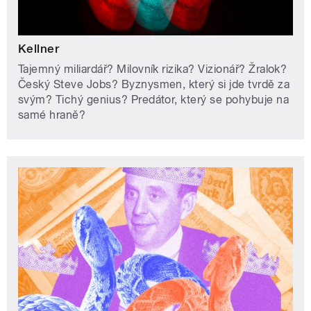
Kellner
Tajemný miliardář? Milovník rizika? Vizionář? Žralok?
Český Steve Jobs? Byznysmen, který si jde tvrdě za
svým? Tichý genius? Predátor, který se pohybuje na
samé hraně?