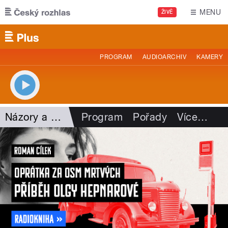
Přejít k hlavnímu obsahu
MENU
ŽIVĚ
PROGRAM
AUDIOARCHIV
KAMERY
Názory a argumenty
Program
Pořady
Více
…