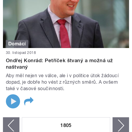
Domácí
30. listopad 2018
Ondřej Konrád: Petříček štvaný a možná už
naštvaný
Aby měl nejen ve válce, ale i v politice útok žádoucí
dopad, je dobře ho vést z různých směrů. A ovšem
také v časové součinnosti.
STRÁNKY
1805
n
zí