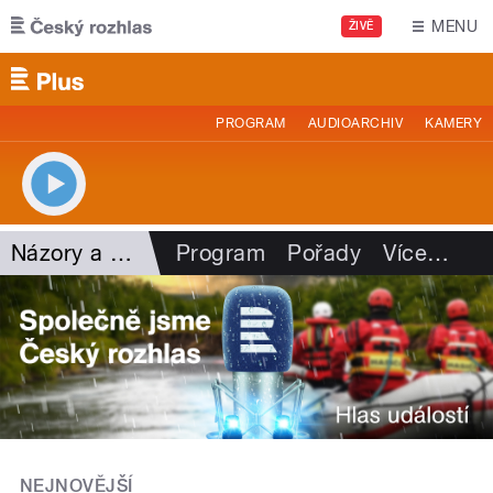
Přejít k hlavnímu obsahu
MENU
ŽIVĚ
PROGRAM
AUDIOARCHIV
KAMERY
Názory a argumenty
Program
Pořady
Více
…
NEJNOVĚJŠÍ