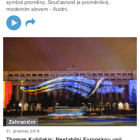
symbol proměny. Současnost je proměnlivá,
moderním slovem - fluidní.
Zahraniční
31. prosinec 2018
Thomas Kulidakis: Nestabilní Evropskou unii