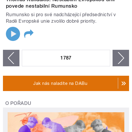
povede nestabilní Rumunsko
Rumunsko si pro své nadcházející předsednictví v
Radě Evropské unie zvolilo dobré priority.
STRÁNKY
1787
n
zí
Jak nás naladíte na DABu
O POŘADU