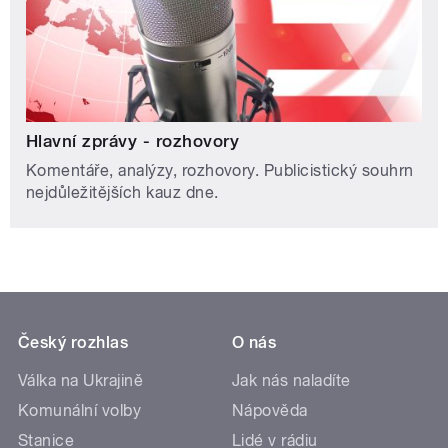
Hlavní zprávy - rozhovory
Komentáře, analýzy, rozhovory. Publicistický souhrn
nejdůležitějších kauz dne.
Český rozhlas
O nás
Válka na Ukrajině
Jak nás naladíte
Komunální volby
Nápověda
Stanice
Lidé v rádiu