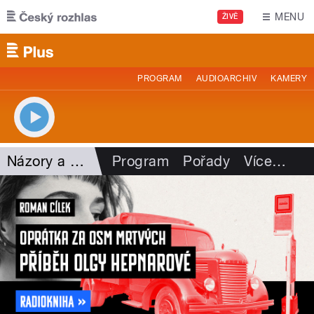
Přejít k hlavnímu obsahu
MENU
ŽIVĚ
PROGRAM
AUDIOARCHIV
KAMERY
Názory a argumenty
Program
Pořady
Více
…