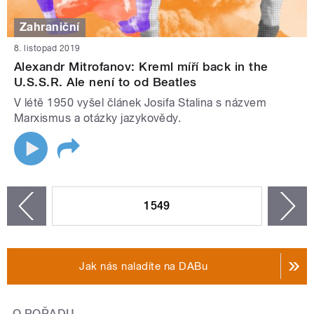
Zahraniční
8. listopad 2019
Alexandr Mitrofanov: Kreml míří back in the
U.S.S.R. Ale není to od Beatles
V létě 1950 vyšel článek Josifa Stalina s názvem
Marxismus a otázky jazykovědy.
STRÁNKY
1549
n
zí
Jak nás naladíte na DABu
O POŘADU