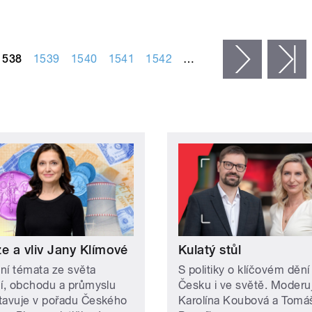
1538
1539
1540
1541
1542
…
následujíc
p
e a vliv Jany Klímové
Kulatý stůl
ní témata ze světa
S politiky o klíčovém dění
cí, obchodu a průmyslu
Česku i ve světě. Moderu
tavuje v pořadu Českého
Karolína Koubová a Tomá