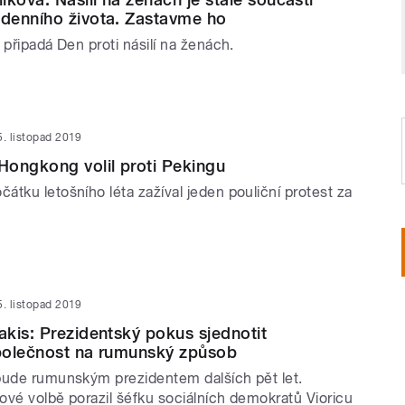
denního života. Zastavme ho
 připadá Den proti násilí na ženách.
5. listopad 2019
ongkong volil proti Pekingu
tku letošního léta zažíval jeden pouliční protest za
5. listopad 2019
kis: Prezidentský pokus sjednotit
polečnost na rumunský způsob
bude rumunským prezidentem dalších pět let.
ové volbě porazil šéfku sociálních demokratů Vioricu