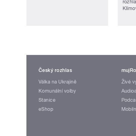
rozhl
Klímo
Český rozhlas
mujRo
Válka na Ukrajině
Živé v
Komunální volby
Audioa
Stanice
Podca
eShop
Mobiln