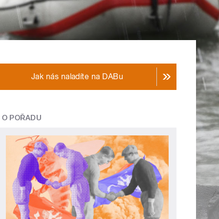
Jak nás naladíte na DABu
O POŘADU