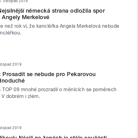
5. listopad 2019
Nejsilnější německá strana odložila spor
í Angely Merkelové
 než rok ví, že kancléřka Angela Merkelová nebude
ncléřkou.
istopad 2019
: Prosadit se nebude pro Pekarovou
dnoduché
 TOP 09 mnohé prozradil o měnících se poměrech
. V dobrém i zlém.
istopad 2019
íková: Násilí na ženách je stále součástí