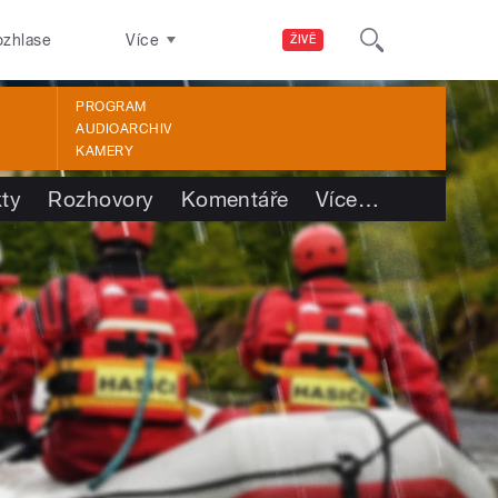
ozhlase
Více
ŽIVĚ
PROGRAM
AUDIOARCHIV
KAMERY
kty
Rozhovory
Komentáře
Více
…