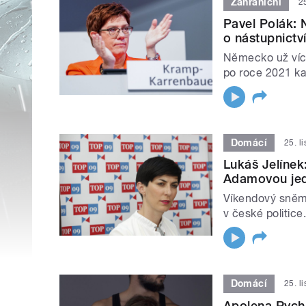
Zahraniční
2
Pavel Polák: 
o nástupnictv
Německo už více
po roce 2021 ka
Domácí
25. l
Lukáš Jelínek
Adamovou je
Víkendový sněm
v české politice
Domácí
25. l
Apolena Rychl