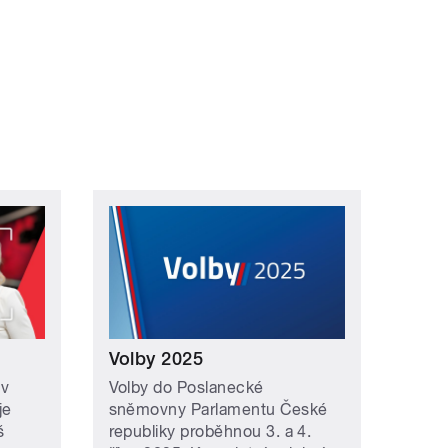
í ›
oslední »
Volby 2025
 v
Volby do Poslanecké
je
sněmovny Parlamentu České
š
republiky proběhnou 3. a 4.