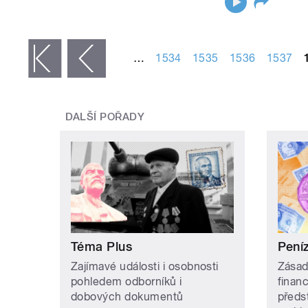
STRÁNKY
…
1534
1535
1536
1537
 první
‹ předchozí
DALŠÍ POŘADY
Téma Plus
Peníz
Zajímavé události i osobnosti
Zásad
pohledem odborníků i
finan
dobových dokumentů
předs