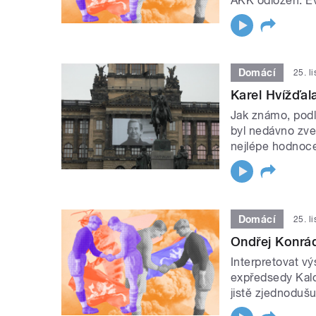
AKK odložen. Ev
Domácí
25. l
Karel Hvížďal
Jak známo, pod
byl nedávno zve
nejlépe hodnoc
Domácí
25. l
Ondřej Konrá
Interpretovat v
expředsedy Kalo
jistě zjednodušuj