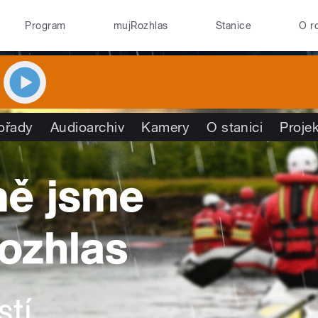
Program
mujRozhlas
Stanice
O r
ořady
Audioarchiv
Kamery
O stanici
Proje