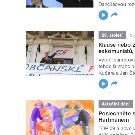
Dančilaovou roz
20. století
25
Klause nebo Z
exkomunistů, 
Výročí sametové
tehdejší vrcholn
Kučera a Jan Št
Aktuální dění
Poslechněte s
Hartmanem
TOP 09 a nové v