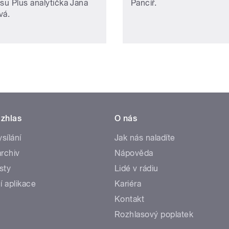
asu Plus analytička Jana
Pancíř.
vá.
zhlas
O nás
ysílání
Jak nás naladíte
rchiv
Nápověda
sty
Lidé v rádiu
í aplikace
Kariéra
Kontakt
Rozhlasový poplatek