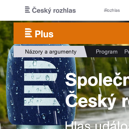
Přejít k hlavnímu obsahu
iRozhlas
Názory a argumenty
Program
P