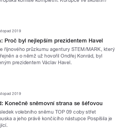
ropská komise kompletní. Korupce ve školství?
istopad 2019
a: Proč byl nejlepším prezidentem Havel
le říjnového průzkumu agentury STEM/MARK, který
řejněn a o němž už hovořil Ondřej Konrád, byl
eným prezidentem Václav Havel.
istopad 2019
d: Konečně sněmovní strana se šéfovou
ýsledek volebního sněmu TOP 09 coby střet
uska a jeho právě končícího nástupce Pospíšila je
ící.