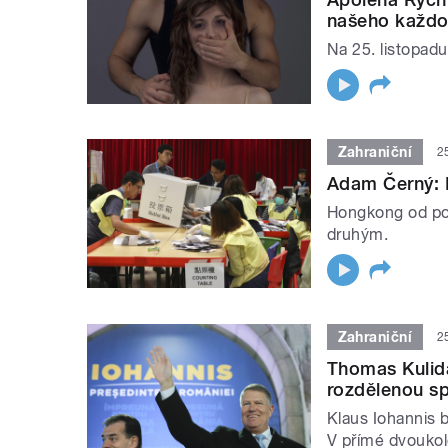
našeho každo
Na 25. listopadu
Zahraniční
2
Adam Černý: H
Hongkong od počá
druhým.
Zahraniční
2
Thomas Kulida
rozdělenou s
Klaus Iohannis 
V přímé dvoukol