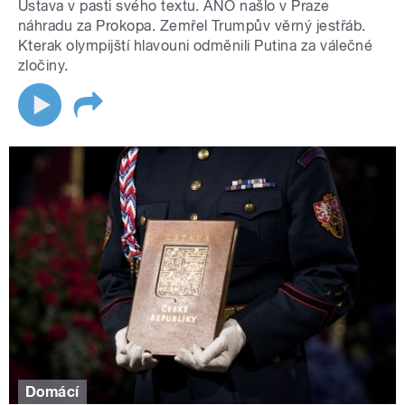
Ústava v pasti svého textu. ANO našlo v Praze
náhradu za Prokopa. Zemřel Trumpův věrný jestřáb.
Kterak olympijští hlavouni odměnili Putina za válečné
zločiny.
Domácí