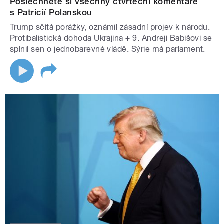
Poslechněte si všechny čtvrteční komentáře
s Patricií Polanskou
Trump sčítá porážky, oznámil zásadní projev k národu.
Protibalistická dohoda Ukrajina + 9. Andreji Babišovi se
splnil sen o jednobarevné vládě. Sýrie má parlament.