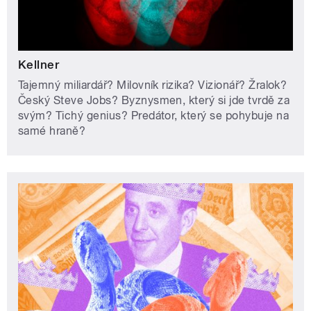
Kellner
Tajemný miliardář? Milovník rizika? Vizionář? Žralok?
Český Steve Jobs? Byznysmen, který si jde tvrdě za
svým? Tichý genius? Predátor, který se pohybuje na
samé hraně?