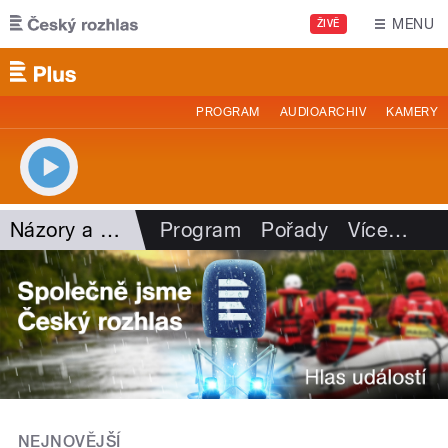
Přejít k hlavnímu obsahu
MENU
ŽIVĚ
PROGRAM
AUDIOARCHIV
KAMERY
Názory a argumenty
Program
Pořady
Více
…
NEJNOVĚJŠÍ