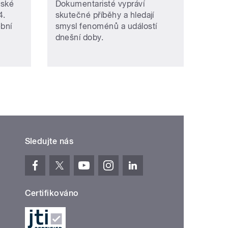
eské
Dokumentaristé vypráví
4.
skutečné příběhy a hledají
ební
smysl fenoménů a událostí
dnešní doby.
Sledujte nás
Certifikováno