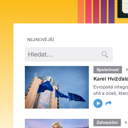
NEJNOVĚJŠÍ
Společnost
9
Karel Hvížďal
Evropská integra
uhlí a oceli, kte
Zahraniční
9