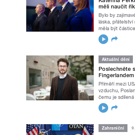
Kateřina Perk
měli naučit ří
Bylo by zajímav
láska, přátelstv
měla být částice
Aktuální dění
Poslechněte s
Fingerlandem
Příměří mezi US
vzduchu, Poslanc
čemu je sdílená
Zahraniční
9