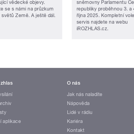
ující vědecké objevy.
sněmovny Parlamentu Č
te se s námi na průzkum
republiky proběhnou 3. a 
 světů Země. A ještě dál.
října 2025. Kompletní vol
servis najdete na webu
iROZHLAS.cz.
zhlas
O nás
ysílání
Jak nás naladíte
rchiv
Nápověda
sty
Lidé v rádiu
í aplikace
Kariéra
Kontakt