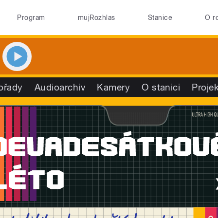
Program
mujRozhlas
Stanice
O r
ořady
Audioarchiv
Kamery
O stanici
Proje