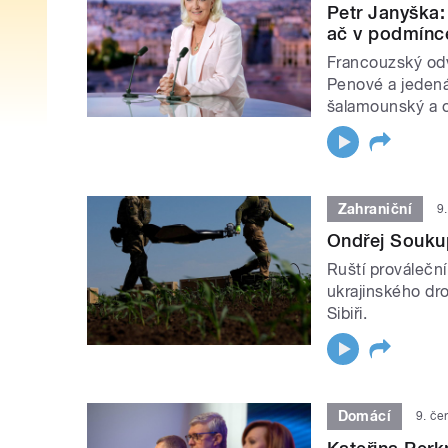
Petr Janyška:
ač v podmínc
Francouzský odv
Penové a jedenáct
šalamounský a o
Zahraniční
9
Ondřej Souku
Ruští proválečn
ukrajinského dr
Sibiři.
Domácí
9. če