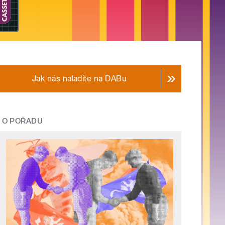
Jak nás naladíte na DABu
O POŘADU