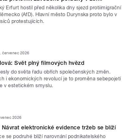
Erfurt hostil před několika dny sjezd protiimigrační
 Německo (AfD). Hlavní město Durynska proto bylo v
isíců protestujících.
. červenec 2026
lová: Svět plný filmových hvězd
řinesly do světa řadu obřích společenských změn.
ch i ekonomických revolucí je to proměna sebepojetí
e v estetickém smyslu.
rvenec 2026
 Návrat elektronické evidence tržeb se blíží
ce se podruhé blíží narovnání podnikatelského