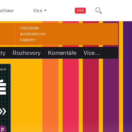
ozhlase
Více
ŽIVĚ
PROGRAM
AUDIOARCHIV
KAMERY
kty
Rozhovory
Komentáře
Více
…