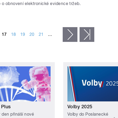
je o obnovení elektronické evidence tržeb.
17
18
19
20
21
…
následující ›
poslední »
 Plus
Volby 2025
 den přináší nové
Volby do Poslanecké