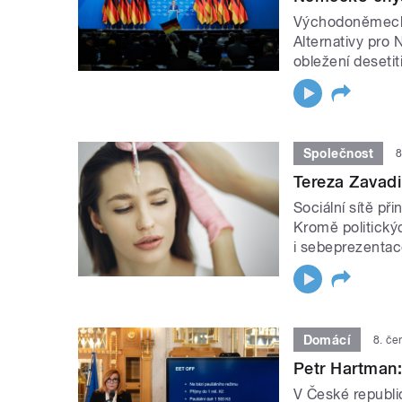
Východoněmecký 
Alternativy pro
obležení desetit
Společnost
8
Tereza Zavadi
Sociální sítě p
Kromě politický
i sebeprezentac
Domácí
8. če
Petr Hartman:
V České republi