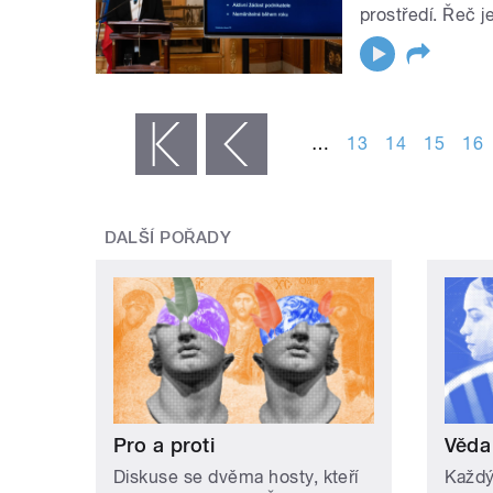
prostředí. Řeč 
STRÁNKY
…
13
14
15
16
« první
‹ předchozí
DALŠÍ POŘADY
Pro a proti
Věda
Diskuse se dvěma hosty, kteří
Každý