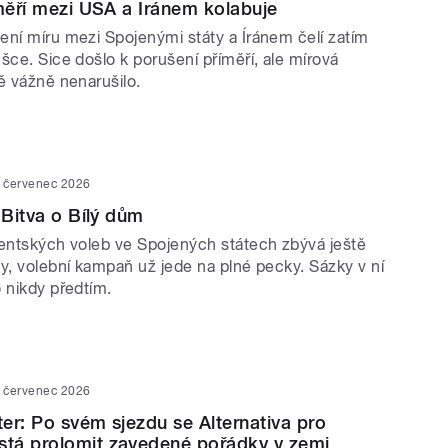
íměří mezi USA a Íránem kolabuje
ení míru mezi Spojenými státy a Íránem čelí zatím
šce. Sice došlo k porušení příměří, ale mírová
ě vážně nenarušilo.
. červenec 2026
 Bitva o Bílý dům
dentských voleb ve Spojených státech zbývá ještě
y, volební kampaň už jede na plné pecky. Sázky v ní
 nikdy předtím.
. červenec 2026
er: Po svém sjezdu se Alternativa pro
tá prolomit zavedené pořádky v zemi