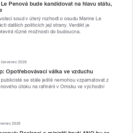
 Le Penová bude kandidovat na hlavu státu,
e
olací soud v úterý rozhodl o osudu Marine Le
i dalších politicích její strany. Verdikt je
tevírá různé možnosti do budoucna.
. červenec 2026
p: Opotřebovávací válka ve vzduchu
í publicisté se stále ještě nemohou vzpamatovat z
onového útoku na rafinérii v Omsku ve východní
rvenec 2026