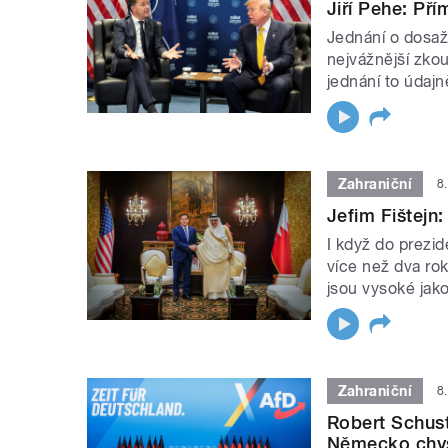
Jiří Pehe: Př
Jednání o dosaž
nejvážnější zkou
jednání to údajn
Zahraniční
8
Jefim Fištejn:
I když do prezi
více než dva rok
jsou vysoké jako
Zahraniční
8
Robert Schust
Německo chys