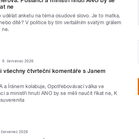
nerová: Poslanci a ministři hnutí ANO by se
kat ne
é udělat anketu na téma osudové slovo. Je to matka,
í nebo dítě? V politice by tím verbálním svatým grálem
 ne.
9. červenec 2026
i všechny čtvrteční komentáře s Janem
A a Íránem kolabuje, Opotřebovávací válka ve
i a ministři hnutí ANO by se měli naučit říkat ne, K
 suverenita
. červenec 2026