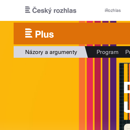
Přejít k hlavnímu obsahu
iRozhlas
Názory a argumenty
Program
P