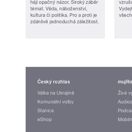
hájí opačný názor. Široký záběr
vzruš
témat. Věda, náboženství,
Vydej
kultura či politika. Pro a proti je
všech
zdánlivě jednoduchá záležitost.
Český rozhlas
mujRo
Válka na Ukrajině
Živé v
Komunální volby
Audioa
Stanice
Podca
eShop
Mobiln