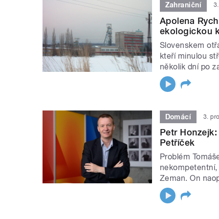
Zahraniční
3
Apolena Rychl
ekologickou ka
Slovenskem otřá
kteří minulou stř
několik dní po z
Domácí
3. pr
Petr Honzejk:
Petříček
Problém Tomáše 
nekompetentní, 
Zeman. On naop