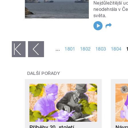
Nejdůležitější u
neodehrála v Če
světa.
STRÁNKY
…
1801
1802
1803
1804
 první
‹ předchozí
DALŠÍ POŘADY
Příběhy 20. století
Návr