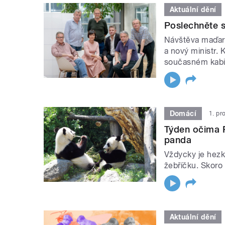
Aktuální dění
Poslechněte si
Návštěva maďars
a nový ministr. 
současném kabi
Domácí
1. pr
Týden očima P
panda
Vždycky je hezk
žebříčku. Skoro
Aktuální dění