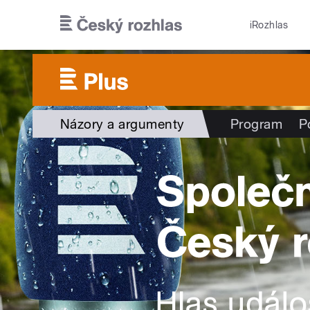
Přejít k hlavnímu obsahu
iRozhlas
Názory a argumenty
Program
P