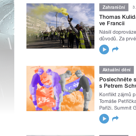
Zahraniční
3
Thomas Kulida
ve Francii
Násilí doprováze
důvodů. Za prvé 
Aktuální dění
Poslechněte s
s Petrem Sc
Konflikt zájmů p
Tomáše Petříčka.
Paříži. Summit