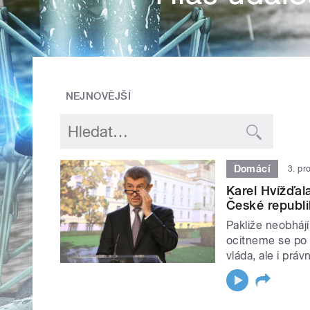
NEJNOVĚJŠÍ
Domácí
3. pr
Karel Hvížďal
České republi
Pakliže neobhájí
ocitneme se po
vláda, ale i práv