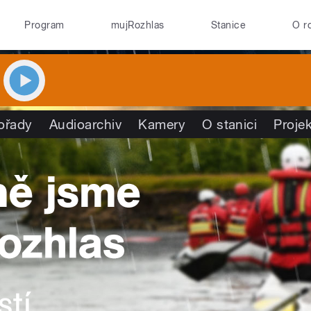
Program
mujRozhlas
Stanice
O r
ořady
Audioarchiv
Kamery
O stanici
Proje