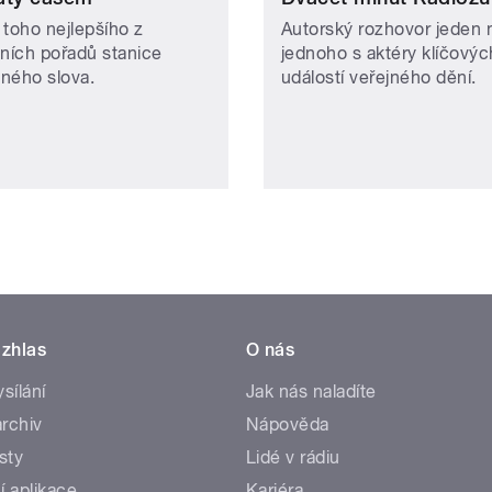
 toho nejlepšího z
Autorský rozhovor jeden 
vních pořadů stanice
jednoho s aktéry klíčovýc
ného slova.
událostí veřejného dění.
zhlas
O nás
ysílání
Jak nás naladíte
rchiv
Nápověda
sty
Lidé v rádiu
í aplikace
Kariéra