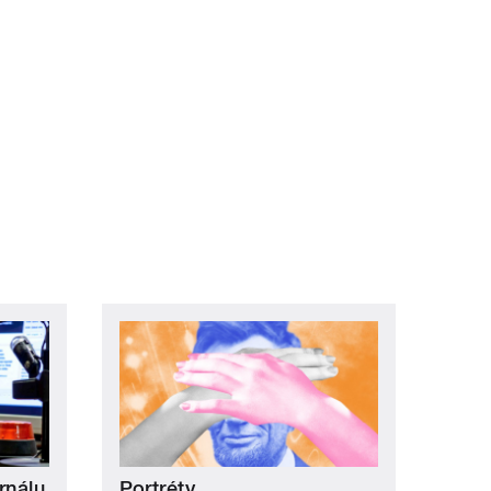
í ›
oslední »
rnálu
Portréty