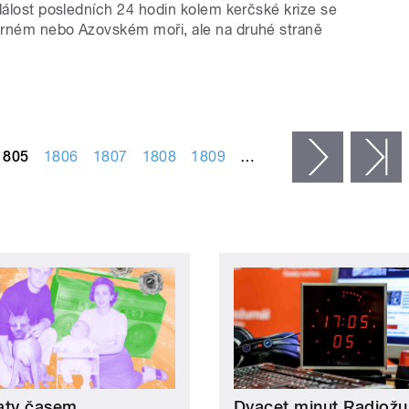
dálost posledních 24 hodin kolem kerčské krize se
rném nebo Azovském moři, ale na druhé straně
1805
1806
1807
1808
1809
…
následujíc
p
aty časem
Dvacet minut Radiožu