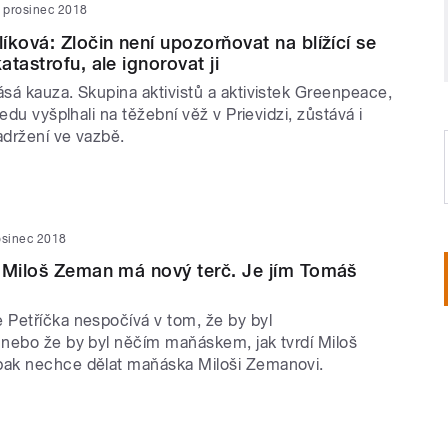
. prosinec 2018
íková: Zločin není upozorňovat na blížící se
tastrofu, ale ignorovat ji
sá kauza. Skupina aktivistů a aktivistek Greenpeace,
edu vyšplhali na těžební věž v Prievidzi, zůstává i
adržení ve vazbě.
osinec 2018
 Miloš Zeman má nový terč. Je jím Tomáš
Petříčka nespočívá v tom, že by byl
nebo že by byl něčím maňáskem, jak tvrdí Miloš
ak nechce dělat maňáska Miloši Zemanovi.