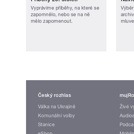
Vyprávíme příběhy, na které se
Výběr
zapomnělo, nebo se na ně
archi
mělo zapomenout.
mluve
Český rozhlas
mujRo
Válka na Ukrajině
Živé v
Komunální volby
Audioa
Stanice
Podca
eShop
Mobiln