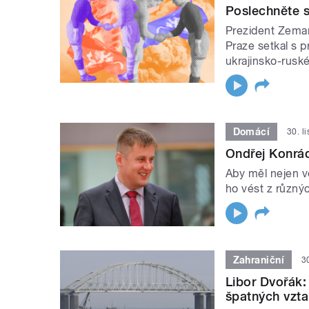
Poslechněte s
Prezident Zeman 
Praze setkal s p
ukrajinsko-rusk
Domácí
30. l
Ondřej Konrád
Aby měl nejen ve
ho vést z různý
Zahraniční
3
Libor Dvořák:
špatných vzt