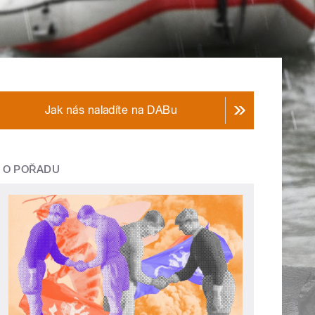
Jak nás naladíte na DABu
O POŘADU