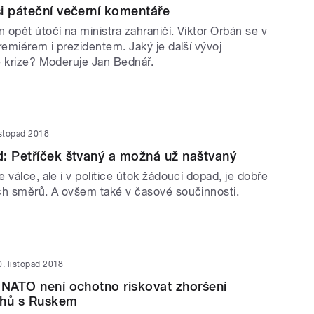
i páteční večerní komentáře
opět útočí na ministra zahraničí. Viktor Orbán se v
remiérem i prezidentem. Jaký je další vývoj
é krize? Moderuje Jan Bednář.
istopad 2018
: Petříček štvaný a možná už naštvaný
 válce, ale i v politice útok žádoucí dopad, je dobře
ch směrů. A ovšem také v časové součinnosti.
0. listopad 2018
 NATO není ochotno riskovat zhoršení
ahů s Ruskem