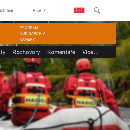
ozhlase
Více
ŽIVĚ
PROGRAM
AUDIOARCHIV
KAMERY
kty
Rozhovory
Komentáře
Více
…