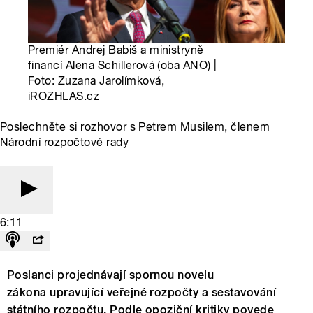
Premiér Andrej Babiš a ministryně
financí Alena Schillerová (oba ANO) |
Foto: Zuzana Jarolímková,
iROZHLAS.cz
Poslechněte si rozhovor s Petrem Musilem, členem
Národní rozpočtové rady
6:11
Poslanci projednávají spornou novelu
zákona upravující veřejné rozpočty a sestavování
státního rozpočtu. Podle opoziční kritiky povede