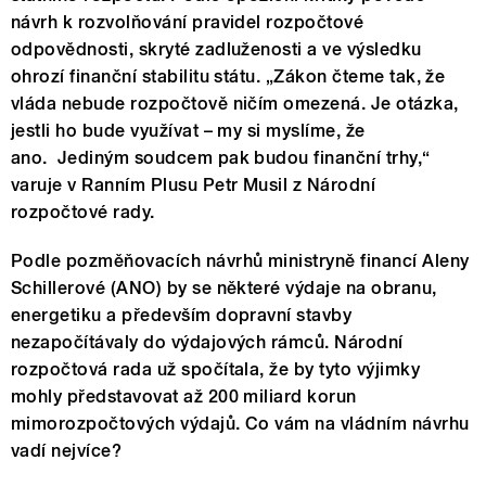
návrh k rozvolňování pravidel rozpočtové
odpovědnosti, skryté zadluženosti a ve výsledku
ohrozí finanční stabilitu státu. „Zákon čteme tak, že
vláda nebude rozpočtově ničím omezená. Je otázka,
jestli ho bude využívat – my si myslíme, že
ano. Jediným soudcem pak budou finanční trhy,“
varuje v Ranním Plusu Petr Musil z Národní
rozpočtové rady.
Podle pozměňovacích návrhů ministryně financí Aleny
Schillerové (ANO) by se některé výdaje na obranu,
energetiku a především dopravní stavby
nezapočítávaly do výdajových rámců. Národní
rozpočtová rada už spočítala, že by tyto výjimky
mohly představovat až 200 miliard korun
mimorozpočtových výdajů.
Co vám na vládním návrhu
vadí nejvíce?