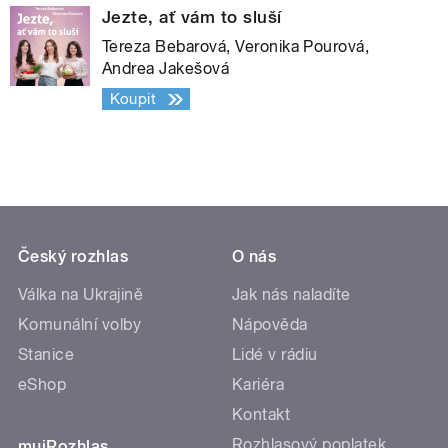
Jezte, ať vám to sluší
Tereza Bebarová, Veronika Pourová,
Andrea Jakešová
Koupit
Český rozhlas
O nás
Válka na Ukrajině
Jak nás naladíte
Komunální volby
Nápověda
Stanice
Lidé v rádiu
eShop
Kariéra
Kontakt
Rozhlasový poplatek
mujRozhlas