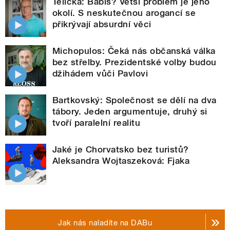
Telička: Babiš? Větší problém je jeho
okolí. S neskutečnou arogancí se
přikrývají absurdní věci
Michopulos: Čeká nás občanská válka
bez střelby. Prezidentské volby budou
džihádem vůči Pavlovi
Bartkovský: Společnost se dělí na dva
tábory. Jeden argumentuje, druhý si
tvoří paralelní realitu
Jaké je Chorvatsko bez turistů?
Aleksandra Wojtaszeková: Fjaka
Jak nás naladíte na DABu