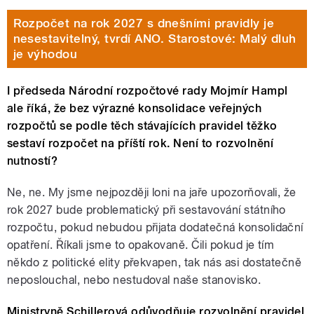
Rozpočet na rok 2027 s dnešními pravidly je
nesestavitelný, tvrdí ANO. Starostové: Malý dluh
je výhodou
I předseda Národní rozpočtové rady Mojmír Hampl
ale říká, že bez výrazné konsolidace veřejných
rozpočtů se podle těch stávajících pravidel těžko
sestaví rozpočet na příští rok. Není to rozvolnění
nutností?
Ne, ne. My jsme nejpozději loni na jaře upozorňovali, že
rok 2027 bude problematický při sestavování státního
rozpočtu, pokud nebudou přijata dodatečná konsolidační
opatření. Říkali jsme to opakovaně. Čili pokud je tím
někdo z politické elity překvapen, tak nás asi dostatečně
neposlouchal, nebo nestudoval naše stanovisko.
Ministryně Schillerová odůvodňuje rozvolnění pravidel