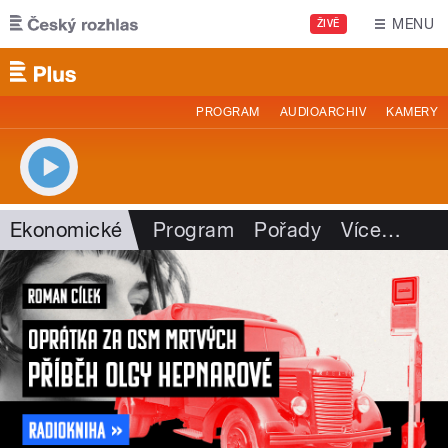
Přejít k hlavnímu obsahu
MENU
ŽIVĚ
PROGRAM
AUDIOARCHIV
KAMERY
Ekonomické
Program
Pořady
Více
…