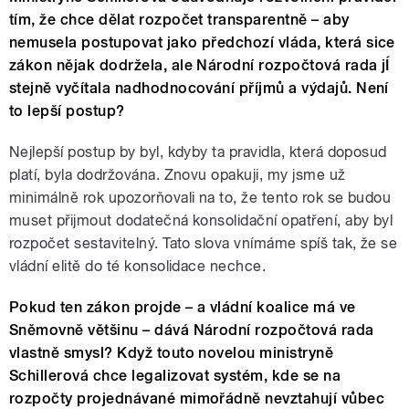
tím, že chce dělat rozpočet transparentně – aby
nemusela postupovat jako předchozí vláda, která sice
zákon nějak dodržela, ale Národní rozpočtová rada jÍ
stejně vyčítala nadhodnocování příjmů a výdajů. Není
to lepší postup?
Nejlepší postup by byl, kdyby ta pravidla, která doposud
platí, byla dodržována. Znovu opakuji, my jsme už
minimálně rok upozorňovali na to, že tento rok se budou
muset přijmout dodatečná konsolidační opatření, aby byl
rozpočet sestavitelný. Tato slova vnímáme spíš tak, že se
vládní elitě do té konsolidace nechce.
Pokud ten zákon projde – a vládní koalice má ve
Sněmovně většinu – dává Národní rozpočtová rada
vlastně smysl? Když touto novelou ministryně
Schillerová chce legalizovat systém, kde se na
rozpočty projednávané mimořádně nevztahují vůbec