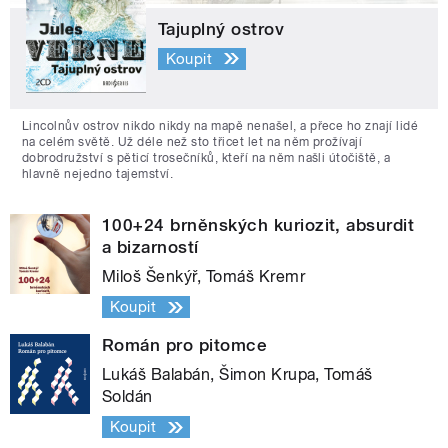
Tajuplný ostrov
Koupit
Lincolnův ostrov nikdo nikdy na mapě nenašel, a přece ho znají lidé
na celém světě. Už déle než sto třicet let na něm prožívají
dobrodružství s pěticí trosečníků, kteří na něm našli útočiště, a
hlavně nejedno tajemství.
100+24 brněnských kuriozit, absurdit
a bizarností
Miloš Šenkýř, Tomáš Kremr
Koupit
Román pro pitomce
Lukáš Balabán, Šimon Krupa, Tomáš
Soldán
Koupit