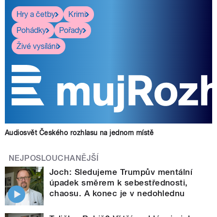
Hry a četby
Krimi
Pohádky
Pořady
Živé vysílání
Audiosvět Českého rozhlasu na jednom místě
NEJPOSLOUCHANĚJŠÍ
Joch: Sledujeme Trumpův mentální
úpadek směrem k sebestřednosti,
chaosu. A konec je v nedohlednu