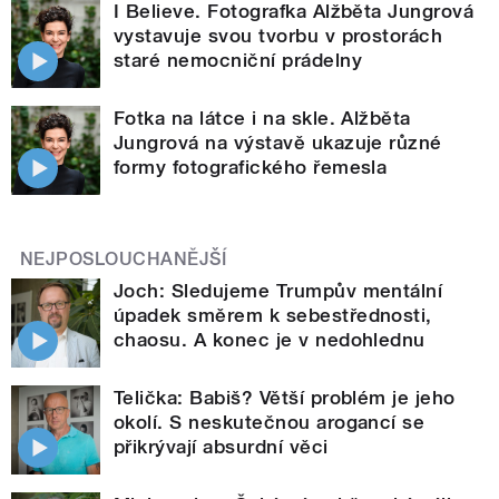
I Believe. Fotografka Alžběta Jungrová
vystavuje svou tvorbu v prostorách
staré nemocniční prádelny
Fotka na látce i na skle. Alžběta
Jungrová na výstavě ukazuje různé
formy fotografického řemesla
NEJPOSLOUCHANĚJŠÍ
Joch: Sledujeme Trumpův mentální
úpadek směrem k sebestřednosti,
chaosu. A konec je v nedohlednu
Telička: Babiš? Větší problém je jeho
okolí. S neskutečnou arogancí se
přikrývají absurdní věci