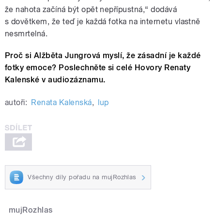
že nahota začíná být opět nepřípustná,“ dodává
s dovětkem, že teď je každá fotka na internetu vlastně
nesmrtelná.
Proč si Alžběta Jungrová myslí, že zásadní je každé
fotky emoce? Poslechněte si celé Hovory Renaty
Kalenské v audiozáznamu.
autoři:
Renata Kalenská
,
lup
Všechny díly pořadu na mujRozhlas
mujRozhlas