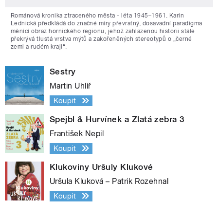
Románová kronika ztraceného města - léta 1945–1961. Karin
Lednická předkládá do značné míry převratný, dosavadní paradigma
měnící obraz hornického regionu, jehož zahlazenou historii stále
překrývá tlustá vrstva mýtů a zakořeněných stereotypů o „černé
zemi a rudém kraji“.
Sestry
Martin Uhlíř
Koupit
Spejbl & Hurvínek a Zlatá zebra 3
František Nepil
Koupit
Klukoviny Uršuly Klukové
Uršula Kluková – Patrik Rozehnal
Koupit