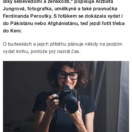
díky sebevědomí a ženskosti,“ popisuje Alžběta
Jungrová, fotografka, umělkyně a také pravnučka
Ferdinanda Peroutky. S foťákem se dokázala vydat i
do Pákistánu nebo Afghánistánu, teď jezdí fotit třeba
do Keni.
O burleskách a jejich příběhu plánuje někdy na podzim
vydat knihu, protože prý nazrál čas.