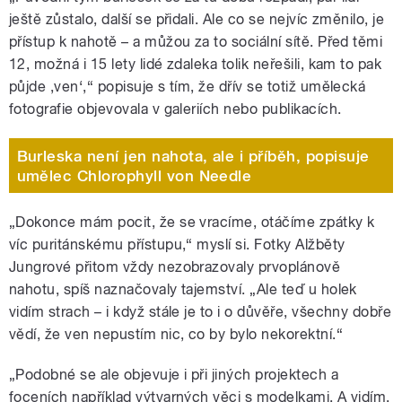
ještě zůstalo, další se přidali. Ale co se nejvíc změnilo, je
přístup k nahotě – a můžou za to sociální sítě. Před těmi
12, možná i 15 lety lidé zdaleka tolik neřešili, kam to pak
půjde ,ven‘,“ popisuje s tím, že dřív se totiž umělecká
fotografie objevovala v galeriích nebo publikacích.
Burleska není jen nahota, ale i příběh, popisuje
umělec Chlorophyll von Needle
„Dokonce mám pocit, že se vracíme, otáčíme zpátky k
víc puritánskému přístupu,“ myslí si. Fotky Alžběty
Jungrové přitom vždy nezobrazovaly prvoplánově
nahotu, spíš naznačovaly tajemství. „Ale teď u holek
vidím strach – i když stále je to i o důvěře, všechny dobře
vědí, že ven nepustím nic, co by bylo nekorektní.“
„Podobné se ale objevuje i při jiných projektech a
foceních například výtvarných věci s modelkami. A vidím,