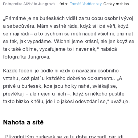
Fotografka Alžběta Jungrová
|
foto:
Tomáš Vodňanský
,
Český rozhlas
„Primárně je na burleskách vidět za tu dobu osobní vývoj
a sebedůvěra. Mám vlastně ráda, když si lidé věří, když
se mají rádi – a to bychom se měli naučit všichni, přijímat
se tak, jak vypadáme. Všichni jsme krásní, ale jen když se
tak také cítíme, vyzařujeme to i navenek,“ nabádá
fotografka Jungrová.
Každé focení je podle ní vždy o navázání osobního
vztahu, což platí u každého dobrého dokumentu. „A
právě u burlesek, kde jsou holky nahé, svlékají se,
převlékají – ale nejen u nich –, když si někoho pustíte
takto blízko k tělu, jde i o jakési odevzdání se,“ uvažuje.
Nahota a sítě
„Původní tým burlesek se za tu dobu rozpadl, pár lidí