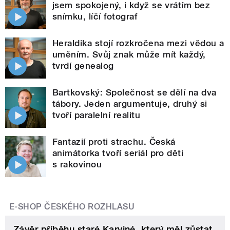
jsem spokojený, i když se vrátím bez
snímku, líčí fotograf
Heraldika stojí rozkročena mezi vědou a
uměním. Svůj znak může mít každý,
tvrdí genealog
Bartkovský: Společnost se dělí na dva
tábory. Jeden argumentuje, druhý si
tvoří paralelní realitu
Fantazií proti strachu. Česká
animátorka tvoří seriál pro děti
s rakovinou
E-SHOP ČESKÉHO ROZHLASU
Závěr příběhu staré Karviné, který měl zůstat