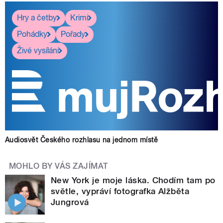
Hry a četby
Krimi
Pohádky
Pořady
Živé vysílání
Audiosvět Českého rozhlasu na jednom místě
MOHLO BY VÁS ZAJÍMAT
New York je moje láska. Chodím tam po
světle, vypráví fotografka Alžběta
Jungrová