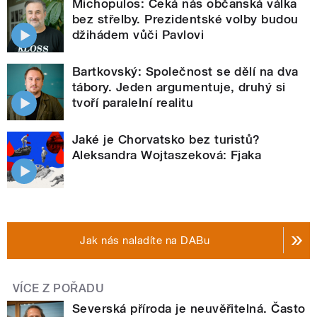
Michopulos: Čeká nás občanská válka
bez střelby. Prezidentské volby budou
džihádem vůči Pavlovi
Bartkovský: Společnost se dělí na dva
tábory. Jeden argumentuje, druhý si
tvoří paralelní realitu
Jaké je Chorvatsko bez turistů?
Aleksandra Wojtaszeková: Fjaka
Jak nás naladíte na DABu
VÍCE Z POŘADU
Severská příroda je neuvěřitelná. Často