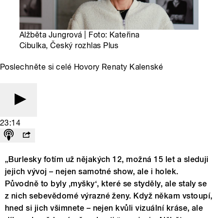
Alžběta Jungrová | Foto: Kateřina
Cibulka, Český rozhlas Plus
Poslechněte si celé Hovory Renaty Kalenské
23:14
„Burlesky fotím už nějakých 12, možná 15 let a sleduji
jejich vývoj – nejen samotné show, ale i holek.
Původně to byly ,myšky‘, které se styděly, ale staly se
z nich sebevědomé výrazné ženy. Když někam vstoupí,
hned si jich všimnete – nejen kvůli vizuální kráse, ale