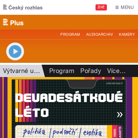
Přejít k hlavnímu obsahu
MENU
ŽIVĚ
PROGRAM
AUDIOARCHIV
KAMERY
Výtvarné umění
Program
Pořady
Více
…