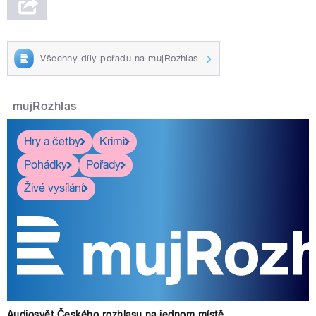
Všechny díly pořadu na mujRozhlas
mujRozhlas
Hry a četby
Krimi
Pohádky
Pořady
Živé vysílání
Audiosvět Českého rozhlasu na jednom místě