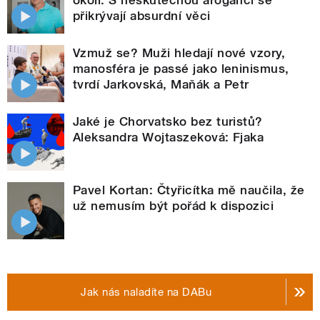
přikrývají absurdní věci
Vzmuž se? Muži hledají nové vzory,
manosféra je passé jako leninismus,
tvrdí Jarkovská, Maňák a Petr
Jaké je Chorvatsko bez turistů?
Aleksandra Wojtaszeková: Fjaka
Pavel Kortan: Čtyřicítka mě naučila, že
už nemusím být pořád k dispozici
Jak nás naladíte na DABu