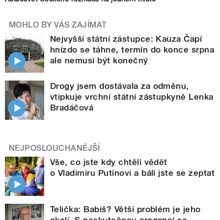
MOHLO BY VÁS ZAJÍMAT
Nejvyšší státní zástupce: Kauza Čapí
hnízdo se táhne, termín do konce srpna
ale nemusí být konečný
Drogy jsem dostávala za odměnu,
vtipkuje vrchní státní zástupkyně Lenka
Bradáčová
NEJPOSLOUCHANĚJŠÍ
Vše, co jste kdy chtěli vědět
o Vladimiru Putinovi a báli jste se zeptat
Telička: Babiš? Větší problém je jeho
okolí. S neskutečnou arogancí se