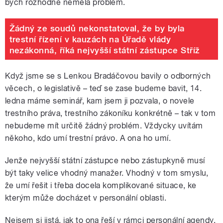
bych rozhodně neměla problém.
Žádný ze soudů nekonstatoval, že by byla
trestní řízení v kauzách na Úřadě vlády
nezákonná, říká nejvyšší státní zástupce Stříž
Když jsme se s Lenkou Bradáčovou bavily o odborných
věcech, o legislativě – teď se zase budeme bavit, 14.
ledna máme seminář, kam jsem ji pozvala, o novele
trestního práva, trestního zákoníku konkrétně – tak v tom
nebudeme mít určitě žádný problém. Vždycky uvítám
někoho, kdo umí trestní právo. A ona ho umí.
Jenže nejvyšší státní zástupce nebo zástupkyně musí
být taky velice vhodný manažer. Vhodný v tom smyslu,
že umí řešit i třeba docela komplikované situace, ke
kterým může docházet v personální oblasti.
Nejsem si jistá, jak to ona řeší v rámci personální agendy.