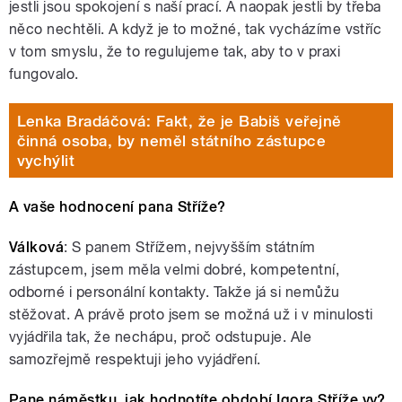
jestli jsou spokojení s naší prací. A naopak jestli by třeba
něco nechtěli. A když je to možné, tak vycházíme vstříc
v tom smyslu, že to regulujeme tak, aby to v praxi
fungovalo.
Lenka Bradáčová: Fakt, že je Babiš veřejně
činná osoba, by neměl státního zástupce
vychýlit
A vaše hodnocení pana Stříže?
Válková
: S panem Střížem, nejvyšším státním
zástupcem, jsem měla velmi dobré, kompetentní,
odborné i personální kontakty. Takže já si nemůžu
stěžovat. A právě proto jsem se možná už i v minulosti
vyjádřila tak, že nechápu, proč odstupuje. Ale
samozřejmě respektuji jeho vyjádření.
Pane náměstku, jak hodnotíte období Igora Stříže vy?