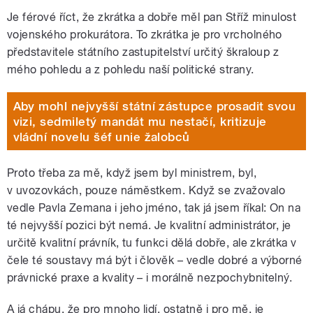
Je férové říct, že zkrátka a dobře měl pan Stříž minulost
vojenského prokurátora. To zkrátka je pro vrcholného
představitele státního zastupitelství určitý škraloup z
mého pohledu a z pohledu naší politické strany.
Aby mohl nejvyšší státní zástupce prosadit svou
vizi, sedmiletý mandát mu nestačí, kritizuje
vládní novelu šéf unie žalobců
Proto třeba za mě, když jsem byl ministrem, byl,
v uvozovkách, pouze náměstkem. Když se zvažovalo
vedle Pavla Zemana i jeho jméno, tak já jsem říkal: On na
té nejvyšší pozici být nemá. Je kvalitní administrátor, je
určitě kvalitní právník, tu funkci dělá dobře, ale zkrátka v
čele té soustavy má být i člověk – vedle dobré a výborné
právnické praxe a kvality – i morálně nezpochybnitelný.
A já chápu, že pro mnoho lidí, ostatně i pro mě, je