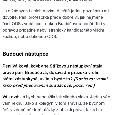
Já o žádných tlacích nevím. A ještě jednu poznámku mi
dovolte. Paní profesorka přece dobře ví, jak nejméně
část ODS zvedá nad Lenkou Bradáčovou obočí. To by
opravdu případně nebyl stranický kandidát této vládní
koalice, nebo dokonce ODS.
Budoucí nástupce
Paní Válková, kdyby se Střížovou nástupkyní stala
právě paní Bradáčová, dosavadní pražská vrchní
státní zástupkyně, uvítala byste to?
(Rozhovor vznikl
ráno před jmenováním Bradáčové, pozn. red.)
Válková:
Já bych nepoužila tak silného slova. Jednu věc
vám řeknu: Jako s kolegyní v tom smyslu, že bychom
řešily věcně některé otázky z oblasti práva, tak s tím