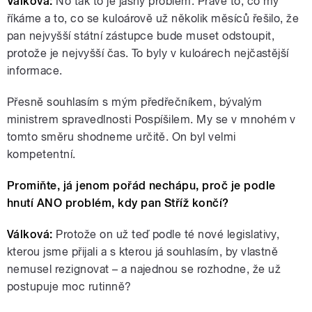
Válková:
No tak to je jasný problém. Právě to, co my
říkáme a to, co se kuloárově už několik měsíců řešilo, že
pan nejvyšší státní zástupce bude muset odstoupit,
protože je nejvyšší čas. To byly v kuloárech nejčastější
informace.
Přesně souhlasím s mým předřečníkem, bývalým
ministrem spravedlnosti Pospíšilem. My se v mnohém v
tomto směru shodneme určitě. On byl velmi
kompetentní.
Promiňte, já jenom pořád nechápu, proč je podle
hnutí ANO problém, kdy pan Stříž končí?
Válková:
Protože on už teď podle té nové legislativy,
kterou jsme přijali a s kterou já souhlasím, by vlastně
nemusel rezignovat – a najednou se rozhodne, že už
postupuje moc rutinně?