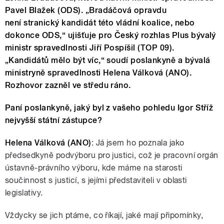
Pavel Blažek (ODS). „Bradáčová opravdu
není stranický kandidát této vládní koalice, nebo
dokonce ODS,“ ujišťuje pro Český rozhlas Plus bývalý
ministr spravedlnosti Jiří Pospíšil (TOP 09).
„Kandidátů mělo být víc,“ soudí poslankyně a bývalá
ministryně spravedlnosti Helena Válková (ANO).
Rozhovor zazněl ve středu ráno.
Paní poslankyně, jaký byl z vašeho pohledu Igor Stříž
nejvyšší státní zástupce?
Helena Válková (ANO)
: Já jsem ho poznala jako
předsedkyně podvýboru pro justici, což je pracovní orgán
ústavně-právního výboru, kde máme na starosti
součinnost s justicí, s jejími představiteli v oblasti
legislativy.
Vždycky se jich ptáme, co říkají, jaké mají připomínky,