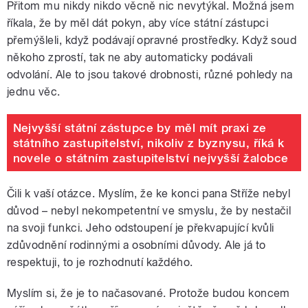
Přitom mu nikdy nikdo věcně nic nevytýkal. Možná jsem
říkala, že by měl dát pokyn, aby více státní zástupci
přemýšleli, když podávají opravné prostředky. Když soud
někoho zprostí, tak ne aby automaticky podávali
odvolání. Ale to jsou takové drobnosti, různé pohledy na
jednu věc.
Nejvyšší státní zástupce by měl mít praxi ze
státního zastupitelství, nikoliv z byznysu, říká k
novele o státním zastupitelství nejvyšší žalobce
Čili k vaší otázce.
Myslím, že ke konci pana Stříže nebyl
důvod – nebyl ne
kompetentní
ve smyslu, že by nestačil
na svoji funkci.
Jeho odstoupení je překvapující kvůli
zdůvodnění rodinnými a osobními důvody. Ale já to
respektuji, to je rozhodnutí každého.
Myslím si, že je to načasované. Protože budou koncem