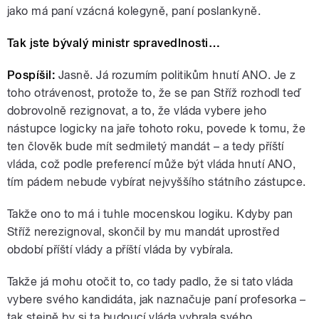
jako má paní vzácná kolegyně, paní poslankyně.
Tak jste bývalý ministr spravedlnosti…
Pospíšil:
Jasně. Já rozumím politikům hnutí ANO. Je z
toho otrávenost, protože to, že se pan Stříž rozhodl teď
dobrovolně rezignovat, a to, že vláda vybere jeho
nástupce logicky na jaře tohoto roku, povede k tomu, že
ten člověk bude mít sedmiletý mandát – a tedy příští
vláda, což podle preferencí může být vláda hnutí ANO,
tím pádem nebude vybírat nejvyššího státního zástupce.
Takže ono to má i tuhle mocenskou logiku. Kdyby pan
Stříž nerezignoval, skončil by mu mandát uprostřed
období příští vlády a příští vláda by vybírala.
Takže já mohu otočit to, co tady padlo, že si tato vláda
vybere svého kandidáta, jak naznačuje paní profesorka –
tak stejně by si ta budoucí vláda vybrala svého.