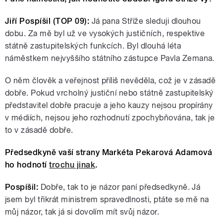
Jiří Pospíšil (TOP 09):
Já pana Stříže sleduji dlouhou
dobu. Za mě byl už ve vysokých justičních, respektive
státně zastupitelských funkcích. Byl dlouhá léta
náměstkem nejvyššího státního zástupce Pavla Zemana.
O něm člověk a veřejnost příliš nevěděla, což je v zásadě
dobře. Pokud vrcholný justiční nebo státně zastupitelský
představitel dobře pracuje a jeho kauzy nejsou propírány
v médiích, nejsou jeho rozhodnutí zpochybňována, tak je
to v zásadě dobře.
Předsedkyně vaší strany Markéta Pekarová Adamová
ho hodnotí
trochu jinak
.
Pospíšil:
Dobře, tak to je názor paní předsedkyně. Já
jsem byl třikrát ministrem spravedlnosti, ptáte se mě na
můj názor, tak já si dovolím mít svůj názor.