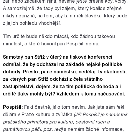
září nebo začátkem října, nevíme ještě přesně kdy, volby.
A samozřejmě, že tady byl zájem, který koalice zřejmě
nikdy nepřizná, na tom, aby tam měli člověka, který bude
z jejich pohledu vhodnější.
Tím určitě bude někdo mladší, kdo žádnou takovou
minulost, o které hovořil pan Pospíšil, nemá.
Samotný pan Stříž v úterý na tiskové konferenci
odmítal, že by odcházel na základě nějaké politické
dohody. Přesto, pane náměstku, nedělají ty okolnosti,
za kterých pan Stříž odchází z čela státního
zastupitelství, dojem, že za tím politická dohoda a i
určité tlaky mohly být? Vzhledem k tomu načasování.
Pospíšil:
Fakt čestně, já o tom nevím. Jak jste sám řekl,
dělám v Praze kulturu a zvířátka
(Jiří Pospíšil je náměstek
pražského primátora pro kulturu, cestovní ruch a
památkovou péči, poz. red)
a nemám žádné informace,