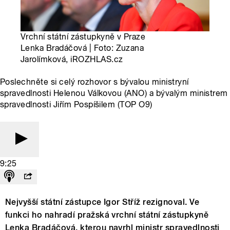
Vrchní státní zástupkyně v Praze
Lenka Bradáčová | Foto: Zuzana
Jarolímková, iROZHLAS.cz
Poslechněte si celý rozhovor s bývalou ministryní
spravedlnosti Helenou Válkovou (ANO) a bývalým ministrem
spravedlnosti Jiřím Pospíšilem (TOP O9)
9:25
Nejvyšší státní zástupce Igor Stříž rezignoval. Ve
funkci ho nahradí pražská vrchní státní zástupkyně
Lenka Bradáčová, kterou navrhl ministr spravedlnosti