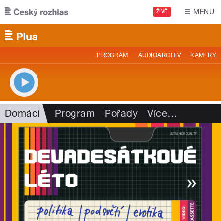
Přejít k hlavnímu obsahu
MENU
ŽIVĚ
PROGRAM
AUDIOARCHIV
KAMERY
Domácí
Program
Pořady
Více
…