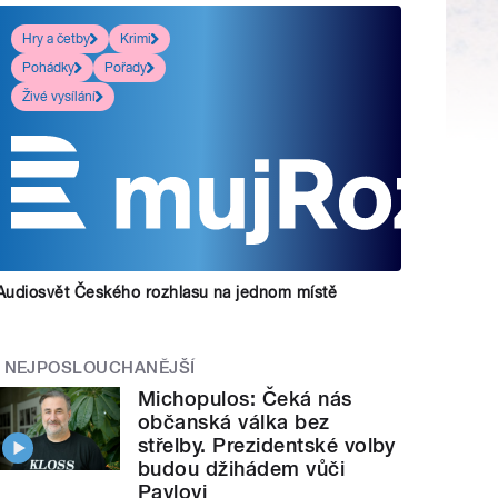
Hry a četby
Krimi
Pohádky
Pořady
Živé vysílání
Audiosvět Českého rozhlasu na jednom místě
NEJPOSLOUCHANĚJŠÍ
Michopulos: Čeká nás
občanská válka bez
střelby. Prezidentské volby
budou džihádem vůči
Pavlovi