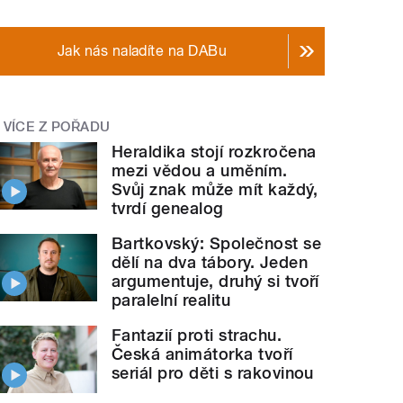
Jak nás naladíte na DABu
VÍCE Z POŘADU
Heraldika stojí rozkročena
mezi vědou a uměním.
Svůj znak může mít každý,
tvrdí genealog
Bartkovský: Společnost se
dělí na dva tábory. Jeden
argumentuje, druhý si tvoří
paralelní realitu
Fantazií proti strachu.
Česká animátorka tvoří
seriál pro děti s rakovinou