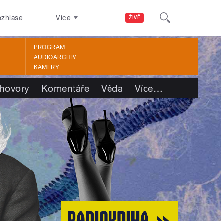
ozhlase
Více
ŽIVĚ
PROGRAM
AUDIOARCHIV
KAMERY
hovory
Komentáře
Věda
Více
…