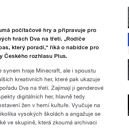
má počítačové hry a připravuje pro
ých hrách Dva na třetí. „Rodiče
as, který poradí,“ říká o nabídce pro
ry Českého rozhlasu Plus.
e synem hraje Minecraft, ale i spoustu
alších kreativních her, které pak ukazuje
 pořadu Dva na třetí. Zajímají ji genderové
spekty digitálních her, hlavně tedy
ostavení žen v herní kultuře. Vyučuje na
ěkolika vysokých školách a angažuje se
aké ve skupině, která zkoumá archivaci