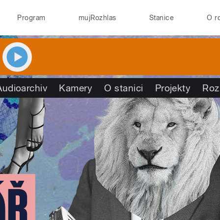
Program
mujRozhlas
Stanice
O r
Audioarchiv
Kamery
O stanici
Projekty
Roz