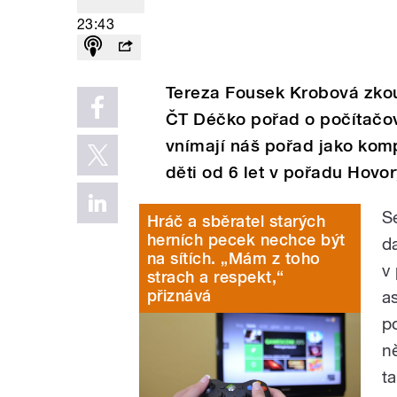
23:43
Tereza Fousek Krobová zkou
ČT Déčko pořad o počítačov
vnímají náš pořad jako komp
děti od 6 let v pořadu Hovo
S
Hráč a sběratel starých
herních pecek nechce být
d
na sítích. „Mám z toho
v
strach a respekt,“
přiznává
a
p
n
t