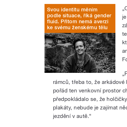
„
Svou identitu měním
podle situace, říká gender
j
fluid. Přitom nemá averzi
z
ke svému ženskému tělu
t
k
a
F
„
rámců, třeba to, že arkádové 
pořád ten venkovní prostor c
předpokládalo se, že holčičk
plakáty, nebude je zajímat n
jezdění v autě.“