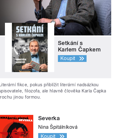
Setkání s
Karlem Čapkem
Koupit
Literární fikce, pokus přiblížit literární nadsázkou
spisovatele, filozofa, ale hlavně člověka Karla Čapka
trochu jinou formou.
Severka
Nina Špitálníková
Koupit