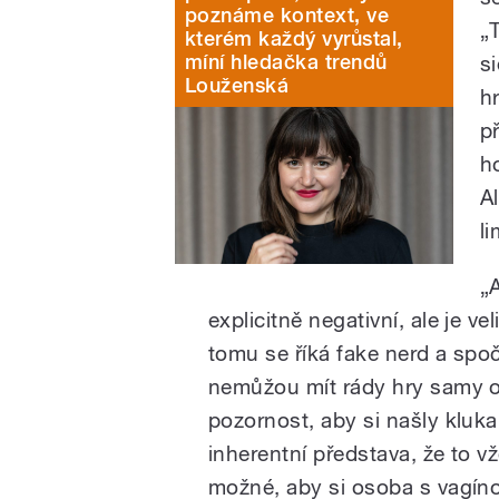
poznáme kontext, ve
„
kterém každý vyrůstal,
míní hledačka trendů
s
Louženská
h
př
ho
A
l
„
explicitně negativní, ale je v
tomu se říká fake nerd a spoč
nemůžou mít rády hry samy od
pozornost, aby si našly kluka,
inherentní představa, že to vž
možné, aby si osoba s vagíno