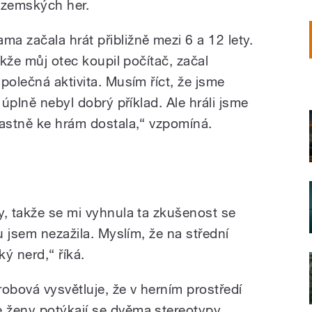
uzemských her.
ama začala hrát přibližně mezi 6 a 12 lety.
akže můj otec koupil počítač, začal
polečná aktivita. Musím říct, že jsme
 úplně nebyl dobrý příklad. Ale hráli jsme
lastně ke hrám dostala,“ vzpomíná.
y, takže se mi vyhnula ta zkušenost se
u jsem nezažila. Myslím, že na střední
ký nerd,“ říká.
robová vysvětluje, že v herním prostředí
e ženy potýkají se dvěma stereotypy.