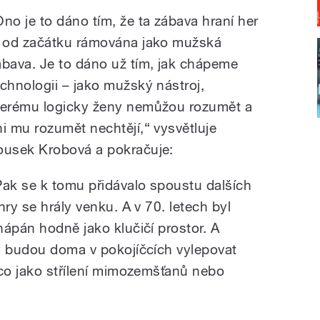
Ono je to dáno tím, že ta zábava hraní her
e od začátku rámována jako mužská
ábava. Je to dáno už tím, jak chápeme
echnologii – jako mužský nástroj,
terému logicky ženy nemůžou rozumět a
ni mu rozumět nechtějí,“ vysvětluje
ousek Krobová a pokračuje:
Pak se k tomu přidávalo spoustu dalších
hry se hrály venku. A v 70. letech byl
hápán hodně jako klučičí prostor. A
y budou doma v pokojíčcích vylepovat
ěco jako střílení mimozemšťanů nebo