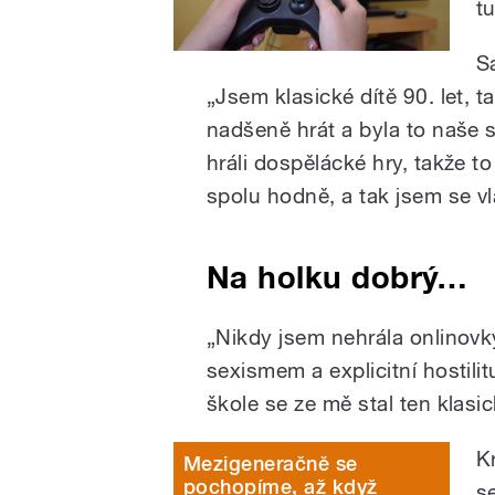
t
S
„Jsem klasické dítě 90. let, t
nadšeně hrát a byla to naše s
hráli dospělácké hry, takže to
spolu hodně, a tak jsem se v
Na holku dobrý…
„Nikdy jsem nehrála onlinovk
sexismem a explicitní hostilit
škole se ze mě stal ten klasic
K
Mezigeneračně se
pochopíme, až když
s