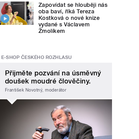
Zapovídat se hlouběji nás
oba baví, říká Tereza
Kostková o nové knize
vydané s Václavem
Žmolíkem
E-SHOP ČESKÉHO ROZHLASU
Přijměte pozvání na úsměvný
doušek moudré člověčiny.
František Novotný, moderátor