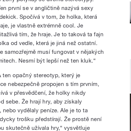
Ten první se v angličtině nazývá sexy
idekick. Spočívá v tom, že holka, která
raje, je vlastně extrémně cool. Je
itažlivá tím, že hraje. Je to taková ta fajn
lka od vedle, která je jiná než ostatní.
le samozřejmě musí fungovat v nějakých
imitech. Nesmí být lepší než ten kluk.“
A ten opačný stereotyp, který je
elice nebezpečně propojen s tím prvním,
ívá v přesvědčení, že holky nikdy
 sebe. Že hrají hry, aby získaly
 nebo vydělaly peníze. Ale je to ta
dycky trošku předstírají. Že prostě není
u skutečně užívala hry,“ vysvětluje