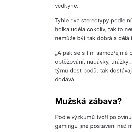
vědkyně.
Tyhle dva stereotypy podle n
holka udělá cokoliv, tak to n
nemůže být tak dobrá a dělá to
„A pak se s tím samozřejmě po
obtěžování, nadávky, urážky…
týmu dost bodů, tak dostávají
dodává.
Mužská zábava?
Podle výzkumů tvoří polovinu
gamingu jiné postavení než 