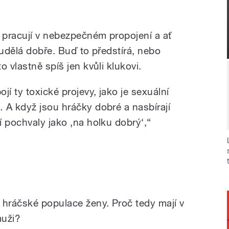
í pracují v nebezpečném propojení a ať
eudělá dobře. Buď to předstírá, nebo
 vlastně spíš jen kvůli klukovi.
jí ty toxické projevy, jako je sexuální
 A když jsou hráčky dobré a nasbírají
 pochvaly jako ‚na holku dobrý‘,“
 hráčské populace ženy. Proč tedy mají v
muži?