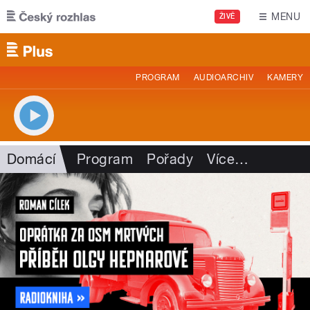
Přejít k hlavnímu obsahu
MENU
ŽIVĚ
PROGRAM
AUDIOARCHIV
KAMERY
Domácí
Program
Pořady
Více
…