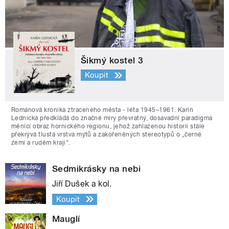
Šikmý kostel 3
Koupit
Románová kronika ztraceného města - léta 1945–1961. Karin
Lednická předkládá do značné míry převratný, dosavadní paradigma
měnící obraz hornického regionu, jehož zahlazenou historii stále
překrývá tlustá vrstva mýtů a zakořeněných stereotypů o „černé
zemi a rudém kraji“.
Sedmikrásky na nebi
Jiří Dušek a kol.
Koupit
Mauglí