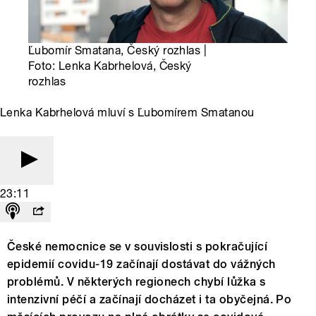
Ľubomír Smatana, Český rozhlas |
Foto: Lenka Kabrhelová, Český
rozhlas
Lenka Kabrhelová mluví s Ľubomírem Smatanou
23:11
České nemocnice se v souvislosti s pokračující
epidemií covidu-19 začínají dostávat do vážných
problémů. V některých regionech chybí lůžka s
intenzivní péčí a začínají docházet i ta obyčejná. Po