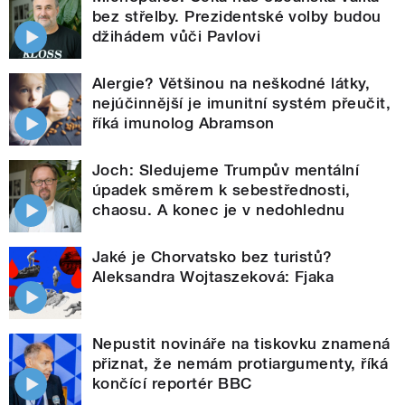
bez střelby. Prezidentské volby budou
džihádem vůči Pavlovi
Alergie? Většinou na neškodné látky,
nejúčinnější je imunitní systém přeučit,
říká imunolog Abramson
Joch: Sledujeme Trumpův mentální
úpadek směrem k sebestřednosti,
chaosu. A konec je v nedohlednu
Jaké je Chorvatsko bez turistů?
Aleksandra Wojtaszeková: Fjaka
Nepustit novináře na tiskovku znamená
přiznat, že nemám protiargumenty, říká
končící reportér BBC