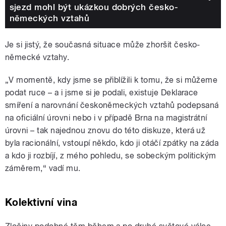
sjezd mohl být ukázkou dobrých česko-
německých vztahů
Je si jistý, že současná situace může zhoršit česko-
německé vztahy.
„V momentě, kdy jsme se přiblížili k tomu, že si můžeme
podat ruce – a i jsme si je podali, existuje Deklarace
smíření a narovnání českoněmeckých vztahů podepsaná
na oficiální úrovni nebo i v případě Brna na magistrátní
úrovni – tak najednou znovu do této diskuze, která už
byla racionální, vstoupí někdo, kdo ji otáčí zpátky na záda
a kdo ji rozbíjí, z mého pohledu, se sobeckým politickým
záměrem,“ vadí mu.
Kolektivní vina