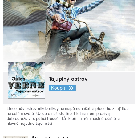
Tajuplný ostrov
Koupit
Lincolnův ostrov nikdo nikdy na mapě nenašel, a přece ho znají lidé
na celém světě. Už déle než sto třicet let na něm prožívají
dobrodružství s pěticí trosečníků, kteří na něm našli útočiště, a
hlavně nejedno tajemství.