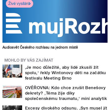
Živé vysílání
Audiosvět Českého rozhlasu na jednom místě
MOHLO BY VÁS ZAJÍMAT
‚Je moc důležité, aby lidé zkusili žít
spolu,‘ řekly Wintonovy děti na začátku
festivalu Meeting Brno
OVĚŘOVNA: Kdo chce zrušit Benešovy
dekrety? ‚Téma žije díky
společenskému traumatu,‘ míní analytik
Excesy divokého odsunu. ‚Syn musel jít