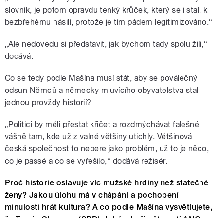
slovník, je potom opravdu tenký krůček, který se i stal, k
bezbřehému násilí, protože je tím pádem legitimizováno.“
„
Ale nedovedu si představit, jak bychom tady spolu žili,“
dodává.
Co se tedy podle Mašína
musí stát, aby se poválečný
odsun Němců a německy mluvícího obyvatelstva stal
jednou provždy historií?
„Politici by měli přestat křičet a rozdmýchávat falešné
vášně tam, kde už z valné většiny utichly. Většinová
česká společnost to nebere jako problém, už to je něco,
co je passé a co se vyřešilo,“ dodává režisér.
Proč historie oslavuje víc mužské hrdiny než statečné
ženy? Jakou úlohu má v chápání a pochopení
minulosti hrát kultura? A co podle Mašína
vysvětlujete,