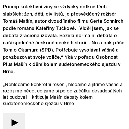
Princip kolektivní viny se vždycky dotkne těch
slabších: žen, dětí, civilistů, je přesvědčený režisér
Tomáš Mašín, autor dvoudílného filmu Gerta Schnirch
podle románu Kateřiny Tučkové. „Viděl jsem, jak se
debata zracionalizovala. Běžela normální debata o
naší společné českoněmecké historii... No a pak přišel
Tomio Okamura (SPD). Potřebuje vyvolávat vášně a
povzbuzovat svoje voliče,“ říká v pořadu Osobnost
Plus Mašín k dění kolem sudetoněmeckého sjezdu v
Brně.
„Nehledáme konkrétní řešení, hledáme a jitříme vášně a
rozbíjíme něco, co jsme si po od začátku devadesátých
let budovali,“ kritizuje Mašín debaty kolem
sudetoněmeckého sjezdu v Brně