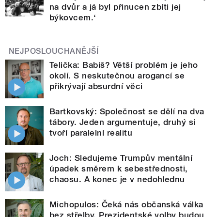
na dvůr a já byl přinucen zbíti jej
býkovcem.‘
NEJPOSLOUCHANĚJŠÍ
Telička: Babiš? Větší problém je jeho
okolí. S neskutečnou arogancí se
přikrývají absurdní věci
Bartkovský: Společnost se dělí na dva
tábory. Jeden argumentuje, druhý si
tvoří paralelní realitu
Joch: Sledujeme Trumpův mentální
úpadek směrem k sebestřednosti,
chaosu. A konec je v nedohlednu
Michopulos: Čeká nás občanská válka
bez střelby. Prezidentské volby budou