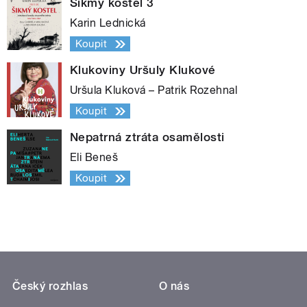
Šikmý kostel 3
Karin Lednická
Koupit
Klukoviny Uršuly Klukové
Uršula Kluková – Patrik Rozehnal
Koupit
Nepatrná ztráta osamělosti
Eli Beneš
Koupit
Český rozhlas
O nás