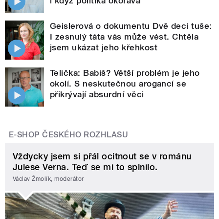
i když politika okorává
Geislerová o dokumentu Dvě deci tuše:
I zesnulý táta vás může vést. Chtěla
jsem ukázat jeho křehkost
Telička: Babiš? Větší problém je jeho
okolí. S neskutečnou arogancí se
přikrývají absurdní věci
E-SHOP ČESKÉHO ROZHLASU
Vždycky jsem si přál ocitnout se v románu
Julese Verna. Teď se mi to splnilo.
Václav Žmolík, moderátor