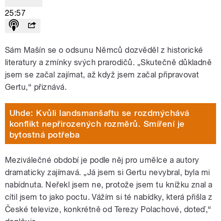
25:57
Sám Mašín se o odsunu Němců dozvěděl z historické
literatury a zmínky svých prarodičů. „S
kutečně důkladně
jsem se začal zajímat, až když jsem začal připravovat
Gertu,“ přiznává.
Uhde: Kvůli landsmanšaftu se rozdmýchává
konflikt nepřirozených rozměrů. Smíření je
bytostná potřeba
Meziválečné období je podle něj pro umělce a autory
dramaticky zajímavá. „J
á jsem si Gertu nevybral, byla mi
nabídnuta. Neřekl jsem ne, protože jsem tu knížku znal a
cítil jsem to jako poctu. Vážím si té nabídky, která přišla z
České televize, konkrétně od Terezy Polachové, doteď,“