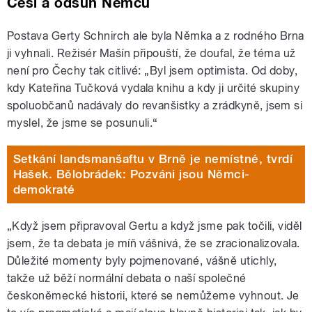
Češi a odsun Němců
Postava Gerty Schnirch ale byla Němka a z rodného Brna
ji vyhnali. Režisér Mašín připouští, že doufal, že téma už
není pro Čechy tak citlivé: „Byl jsem optimista.
Od doby,
kdy Kateřina Tučková vydala knihu a kdy ji určité skupiny
spoluobčanů nadávaly do revanšistky a zrádkyně, jsem si
myslel, že jsme se posunuli.“
Setkání landsmanšaftu v Brně je nemístné, tvrdí
Hašek. Bělobrádek: Pozváni jsou Němci-
demokraté
„
Když jsem připravoval Gertu a když jsme pak točili, viděl
jsem, že ta debata je míň vášnivá, že se zracionalizovala.
Důležité momenty byly pojmenované, vášně utichly,
takže už běží normální debata o naší společné
českoněmecké historii, které se nemůžeme vyhnout. Je