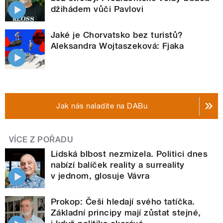
džihádem vůči Pavlovi
Jaké je Chorvatsko bez turistů?
Aleksandra Wojtaszeková: Fjaka
Jak nás naladíte na DABu
VÍCE Z POŘADU
Lidská blbost nezmizela. Politici dnes
nabízí balíček reality a surreality
v jednom, glosuje Vávra
Prokop: Češi hledají svého tatíčka.
Základní principy mají zůstat stejné,