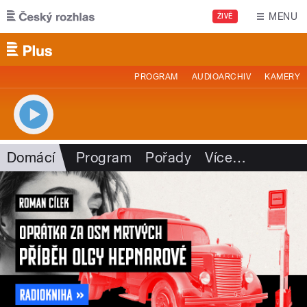
Přejít k hlavnímu obsahu
MENU
ŽIVĚ
PROGRAM
AUDIOARCHIV
KAMERY
Domácí
Program
Pořady
Více
…