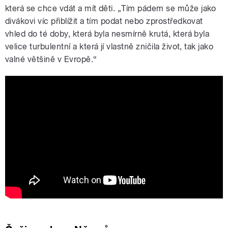
která se chce vdát a mít děti.
„Tí
m pádem se může jako
divákovi víc přiblížit a tím podat nebo zprostředkovat
vhled do té doby, která byla nesmírně krutá, která byla
velice turbulentní a která jí vlastně zničila život, tak jako
valné většině v Evropě.“