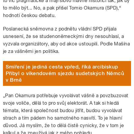
to víc pragmatické a mají slovo hlavně historici tak, jak by
to mělo být... No, a pak přišel Tomio Okamura (SPD),“
hodnotí českou debatu.
Poslanecká s
němovna z podnětu vládní SPD přijala
usnesení, že se studenoněmeckými dny nesouhlasí, a
vyzvala organizátory, aby od akce ustoupili. Podle Mašína
je za vášněmi jen politika.
Smíření je jediná cesta vpřed, říká arcibiskup
Přibyl o víkendovém sjezdu sudetských Němců
v Brně
„Pan Okamura potřebuje vyvolávat vášně a povzbuzovat
svoje voliče, dělá to pro svůj elektorát. A tak si hledá
témata, která společnost budou jitřit, budou vyvolávat
strach a tím pádem ho samotného nasvítí. To je hlavní
důvod. Já myslím, že to dělá čistě cynicky, že v tom je
kalkul a že zneužívá jak z mého pohledu