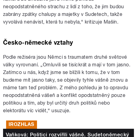
neopodstatněného strachu z lidí z toho, že jim budou
zabrány zpátky chalupy a majetky v Sudetech, takže
vyvolává nenávist, která tu nebyla,“ kritizuje Mašín.
Česko-německé vztahy
Podle režiséra jsou Němci s traumatem druhé světové
války vyrovnaní. „Omluvili se tisíckrát a mají v tom jasno.
Zatímco u nás, když jsme se blížili k tomu, že v tom
budeme mít jasno taky, se objevily tyhle vášně znovu a
máme tam teď problém. Z mého pohledu je to opravdu
neopodstatněná vášeň a konflikt opodstatněný pouze
politikou a tím, aby byl určitý druh politiků nebo
elektorátu víc vidět,“ usuzuje.
IROZHLAS
Vaňková: Politici rozvířili vášně. Sudetoněmecký