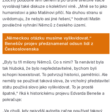
Zločiny podobné těm během a po druhé světové válce
vyvolávají také diskuze o kolektivní vině. „M
ně se to jako
humanistovi a jako Mašínovi příčí. Na druhou stranu si
uvědomuju, že nebylo asi jiné řešení,“ hodnotí Mašín
poválečné vyhnání Němců z českého území.
„Německou otázku musíme vylikvidovat.“
Benešův projev předznamenal odsun lidí z
Československa
„
Byly tu tři miliony Němců. Co s nimi? Ta nenávist byla
tak hluboká, že bylo nepředstavitelné, bychom byli
schopni koexistovat. To potvrzují historici, pamětníci. Ale
neměly se používat taková slova, že vrcholný představitel
státu používá slovo jako vylikvidovat. To je prostě
špatně,“ říká k historickému projevu Edvarda Beneše a
pokračuje:
„Ve chvíli
, kdy nejvyšší autorita začne používat takový