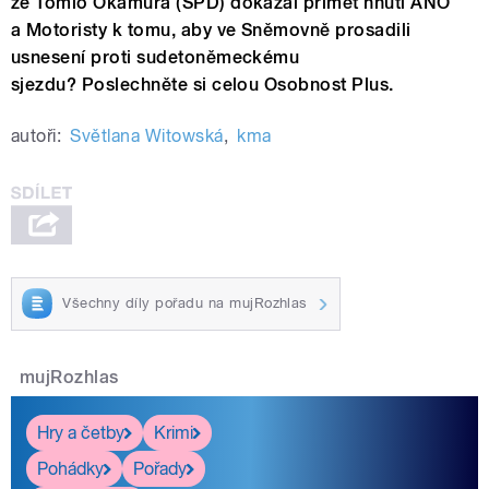
že Tomio Okamura (SPD) dokázal přimět hnutí ANO
a Motoristy k tomu, aby ve Sněmovně prosadili
usnesení proti sudetoněmeckému
sjezdu?
Poslechněte si celou Osobnost Plus.
autoři:
Světlana Witowská
,
kma
Všechny díly pořadu na mujRozhlas
mujRozhlas
Hry a četby
Krimi
Pohádky
Pořady