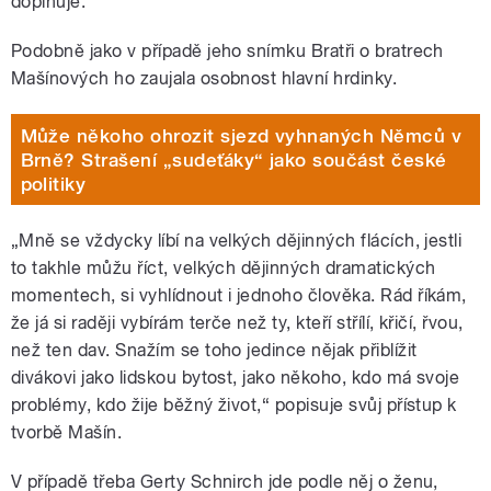
doplňuje.
Podobně jako v případě jeho snímku Bratři o bratrech
Mašínových ho zaujala osobnost hlavní hrdinky.
Může někoho ohrozit sjezd vyhnaných Němců v
Brně? Strašení „sudeťáky“ jako součást české
politiky
„M
ně se vždycky líbí na velkých dějinných flácích, jestli
to takhle můžu říct, velkých dějinných dramatických
momentech, si vyhlídnout i jednoho člověka. Rád říkám,
že já si raději vybírám terče než ty, kteří střílí, křičí, řvou,
než ten dav. Snažím se toho jedince nějak přiblížit
divákovi jako lidskou bytost, jako někoho, kdo má svoje
problémy, kdo žije běžný život,“ popisuje svůj přístup k
tvorbě Mašín.
V případě třeba Gerty Schnirch jde podle něj o ženu,