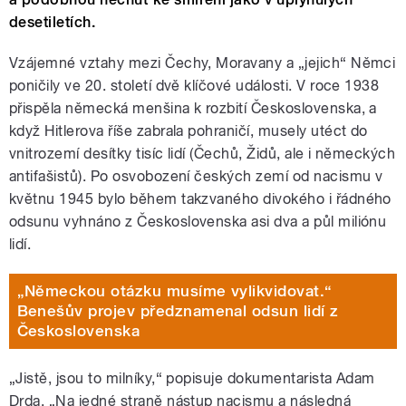
desetiletích.
Vzájemné vztahy mezi Čechy, Moravany a „jejich“ Němci
poničily ve 20. století dvě klíčové události. V roce 1938
přispěla německá menšina k rozbití Československa, a
když Hitlerova říše zabrala pohraničí, musely utéct do
vnitrozemí desítky tisíc lidí (Čechů, Židů, ale i německých
antifašistů). Po osvobození českých zemí od nacismu v
květnu 1945 bylo během takzvaného divokého i řádného
odsunu vyhnáno z Československa asi dva a půl miliónu
lidí.
„Německou otázku musíme vylikvidovat.“
Benešův projev předznamenal odsun lidí z
Československa
„Jistě, jsou to milníky,“ popisuje dokumentarista Adam
Drda. „Na jedné straně nástup nacismu a následná