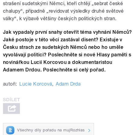
strašení sudetskými Němci, kteří chtějí „sebrat české
chalupy“, případně „revidovat výsledky druhé světové
války“, k výbavě většiny českých politických stran.
Jak vypadaly první snahy otevřít téma vyhnání Němců?
Jaké postoje v této věci zastával disent? Existuje v
Česku strach ze sudetských Němců nebo ho uměle
vyvolávají politici? Poslechněte si nové Hlasy paměti s
novinářkou Lucií Korcovou a dokumentaristou
Adamem Drdou. Poslechněte si celý pořad.
autoři:
Lucie Korcová
,
Adam Drda
Všechny díly pořadu na mujRozhlas