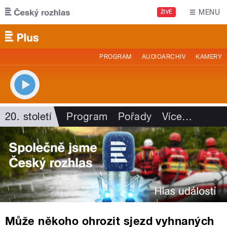
Přejít k hlavnímu obsahu
MENU
ŽIVĚ
PROGRAM
AUDIOARCHIV
KAMERY
20. století
Program
Pořady
Více
…
Může někoho ohrozit sjezd vyhnaných