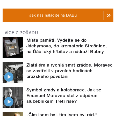
Jak nás naladíte na DABu
VÍCE Z POŘADU
Místa paměti. Vydejte se do
Jáchymova, do krematoria Strašnice,
na Ďáblický hřbitov a nádraží Bubny
Zlatá éra a rychlá smrt zrádce. Moravec
se zastřelil v prvních hodinách
pražského povstání
Symbol zrady a kolaborace. Jak se
Emanuel Moravec stal z odpůrce
služebníkem Třetí říše?
„Čím jsem byl, tím jsem byl rád.“