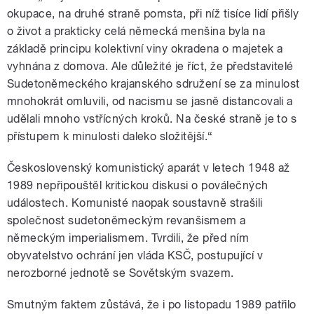
okupace, na druhé straně pomsta, při níž tisíce lidí přišly
o život a prakticky celá německá menšina byla na
základě principu kolektivní viny okradena o majetek a
vyhnána z domova. Ale důležité je říct, že představitelé
Sudetoněmeckého krajanského sdružení se za minulost
mnohokrát omluvili, od nacismu se jasně distancovali a
udělali mnoho vstřícných kroků. Na české straně je to s
přístupem k minulosti daleko složitější.“
Československý komunistický aparát v letech 1948 až
1989 nepřipouštěl kritickou diskusi o poválečných
událostech. Komunisté naopak soustavně strašili
společnost sudetoněmeckým revanšismem a
německým imperialismem. Tvrdili, že před ním
obyvatelstvo ochrání jen vláda KSČ, postupující v
nerozborné jednotě se Sovětským svazem.
Smutným faktem zůstává, že i po listopadu 1989 patřilo