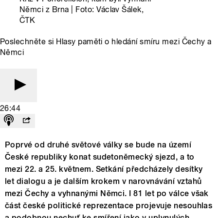
Němci z Brna | Foto: Václav Šálek,
ČTK
Poslechněte si Hlasy paměti o hledání smíru mezi Čechy a
Němci
26:44
Poprvé od druhé světové války se bude na území
České republiky konat sudetoněmecký sjezd, a to
mezi 22. a 25. květnem. Setkání předcházely desítky
let dialogu a je dalším krokem v narovnávání vztahů
mezi Čechy a vyhnanými Němci. I 81 let po válce však
část české politické reprezentace projevuje nesouhlas
a podobnou nechuť ke smíření jako v uplynulých