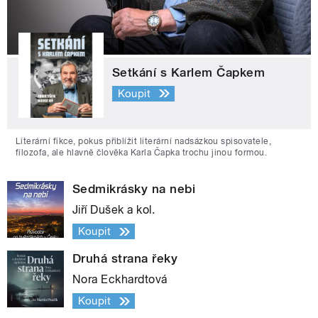
Setkání s Karlem Čapkem
Koupit
Literární fikce, pokus přiblížit literární nadsázkou spisovatele,
filozofa, ale hlavně člověka Karla Čapka trochu jinou formou.
Sedmikrásky na nebi
Jiří Dušek a kol.
Koupit
Druhá strana řeky
Nora Eckhardtová
Koupit