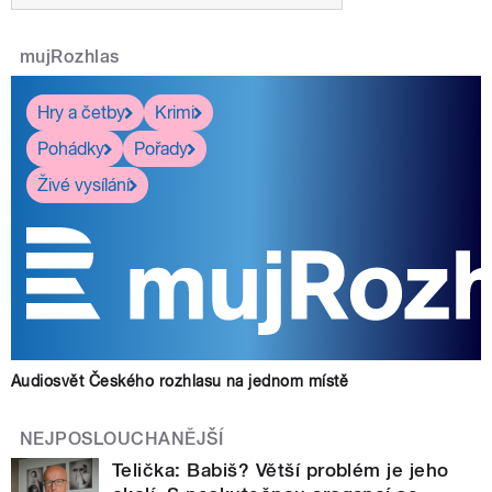
mujRozhlas
Hry a četby
Krimi
Pohádky
Pořady
Živé vysílání
Audiosvět Českého rozhlasu na jednom místě
NEJPOSLOUCHANĚJŠÍ
Telička: Babiš? Větší problém je jeho