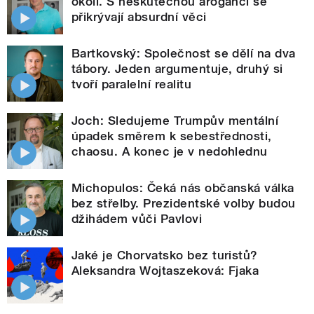
okolí. S neskutečnou arogancí se
přikrývají absurdní věci
Bartkovský: Společnost se dělí na dva
tábory. Jeden argumentuje, druhý si
tvoří paralelní realitu
Joch: Sledujeme Trumpův mentální
úpadek směrem k sebestřednosti,
chaosu. A konec je v nedohlednu
Michopulos: Čeká nás občanská válka
bez střelby. Prezidentské volby budou
džihádem vůči Pavlovi
Jaké je Chorvatsko bez turistů?
Aleksandra Wojtaszeková: Fjaka