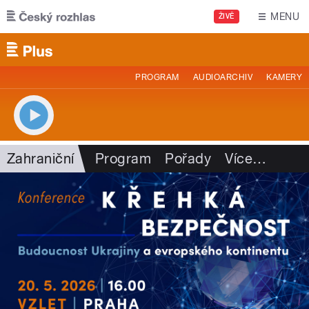
Přejít k hlavnímu obsahu
MENU
ŽIVĚ
PROGRAM
AUDIOARCHIV
KAMERY
Zahraniční
Program
Pořady
Více
…