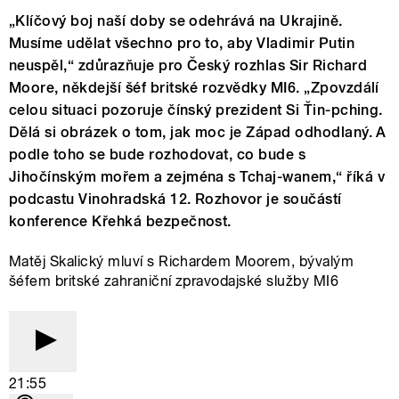
„Klíčový boj naší doby se odehrává na Ukrajině.
Musíme udělat všechno pro to, aby Vladimir Putin
neuspěl,“ zdůrazňuje pro Český rozhlas Sir Richard
Moore, někdejší šéf britské rozvědky MI6. „Zpovzdálí
celou situaci pozoruje čínský prezident Si Ťin-pching.
Dělá si obrázek o tom, jak moc je Západ odhodlaný. A
podle toho se bude rozhodovat, co bude s
Jihočínským mořem a zejména s Tchaj-wanem,“ říká v
podcastu Vinohradská 12. Rozhovor je součástí
konference Křehká bezpečnost.
Matěj Skalický mluví s Richardem Moorem, bývalým
šéfem britské zahraniční zpravodajské služby MI6
21:55