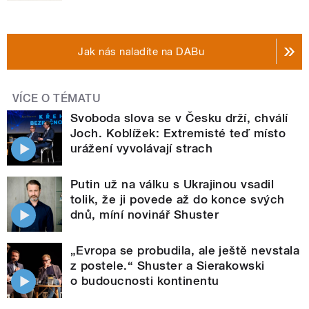
Jak nás naladíte na DABu
VÍCE O TÉMATU
Svoboda slova se v Česku drží, chválí
Joch. Koblížek: Extremisté teď místo
urážení vyvolávají strach
Putin už na válku s Ukrajinou vsadil
tolik, že ji povede až do konce svých
dnů, míní novinář Shuster
„Evropa se probudila, ale ještě nevstala
z postele.“ Shuster a Sierakowski
o budoucnosti kontinentu