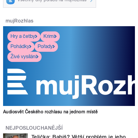
mujRozhlas
Hry a četby
Krimi
Pohádky
Pořady
Živé vysílání
Audiosvět Českého rozhlasu na jednom místě
NEJPOSLOUCHANĚJŠÍ
Telička: Babiš? Větší problém je jeho