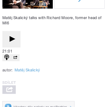
Matěj Skalický talks with Richard Moore, former head of
MI6
21:01
autor:
Matěj Skalický
Všechny díly pořadu na mujRozhlas