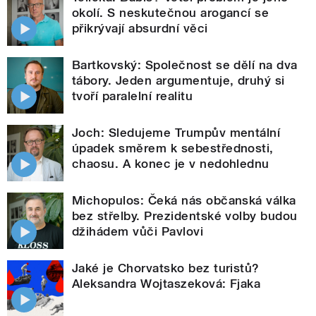
okolí. S neskutečnou arogancí se
přikrývají absurdní věci
Bartkovský: Společnost se dělí na dva
tábory. Jeden argumentuje, druhý si
tvoří paralelní realitu
Joch: Sledujeme Trumpův mentální
úpadek směrem k sebestřednosti,
chaosu. A konec je v nedohlednu
Michopulos: Čeká nás občanská válka
bez střelby. Prezidentské volby budou
džihádem vůči Pavlovi
Jaké je Chorvatsko bez turistů?
Aleksandra Wojtaszeková: Fjaka