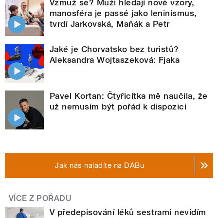
Vzmuž se? Muži hledají nové vzory,
manosféra je passé jako leninismus,
tvrdí Jarkovská, Maňák a Petr
Jaké je Chorvatsko bez turistů?
Aleksandra Wojtaszeková: Fjaka
Pavel Kortan: Čtyřicítka mě naučila, že
už nemusím být pořád k dispozici
Jak nás naladíte na DABu
VÍCE Z POŘADU
V předepisování léků sestrami nevidím