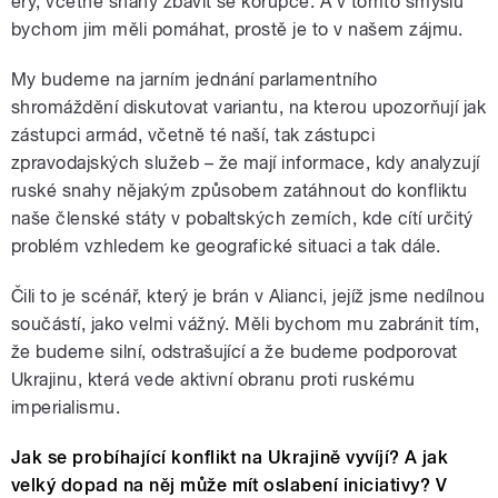
éry, včetně snahy zbavit se korupce. A v tomto smyslu
bychom jim měli pomáhat, prostě je to v našem zájmu.
My budeme na jarním jednání parlamentního
shromáždění diskutovat variantu, na kterou upozorňují jak
zástupci armád, včetně té naší, tak zástupci
zpravodajských služeb – že mají informace, kdy analyzují
ruské snahy nějakým způsobem zatáhnout do konfliktu
naše členské státy v pobaltských zemích, kde cítí určitý
problém vzhledem ke geografické situaci a tak dále.
Čili to je scénář, který je brán v Alianci, jejíž jsme nedílnou
součástí, jako velmi vážný. Měli bychom mu zabránit tím,
že budeme silní, odstrašující a že budeme podporovat
Ukrajinu, která vede aktivní obranu proti ruskému
imperialismu.
Jak se probíhající konflikt na Ukrajině vyvíjí? A jak
velký dopad na něj může mít oslabení iniciativy? V