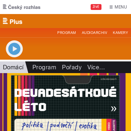
Přejít k hlavnímu obsahu
MENU
ŽIVĚ
PROGRAM
AUDIOARCHIV
KAMERY
Domácí
Program
Pořady
Více
…