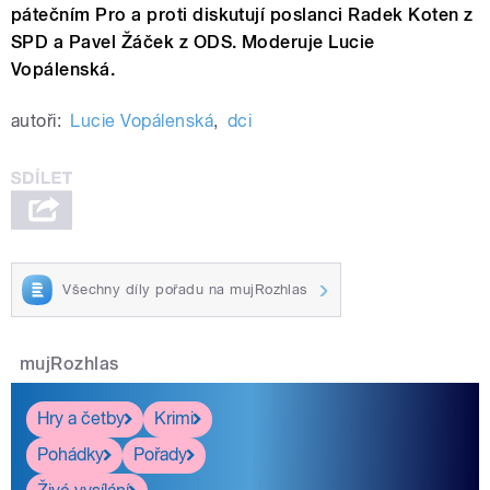
pátečním Pro a proti diskutují poslanci Radek Koten z
SPD a Pavel Žáček z ODS. Moderuje Lucie
Vopálenská.
autoři:
Lucie Vopálenská
,
dci
Všechny díly pořadu na mujRozhlas
mujRozhlas
Hry a četby
Krimi
Pohádky
Pořady