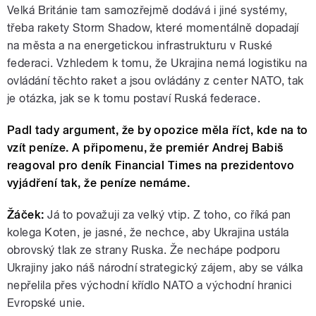
Velká Británie tam samozřejmě dodává i jiné systémy,
třeba rakety Storm Shadow, které momentálně dopadají
na města a na energetickou infrastrukturu v Ruské
federaci. Vzhledem k tomu, že Ukrajina nemá logistiku na
ovládání těchto raket a jsou ovládány z center NATO, tak
je otázka, jak se k tomu postaví Ruská federace.
Padl tady argument, že by opozice měla říct, kde na to
vzít peníze. A připomenu, že premiér Andrej Babiš
reagoval pro deník Financial Times na prezidentovo
vyjádření tak, že peníze nemáme.
Žáček:
Já to považuji za velký vtip. Z toho, co říká pan
kolega Koten, je jasné, že nechce, aby Ukrajina ustála
obrovský tlak ze strany Ruska. Že nechápe podporu
Ukrajiny jako náš národní strategický zájem, aby se válka
nepřelila přes východní křídlo NATO a východní hranici
Evropské unie.