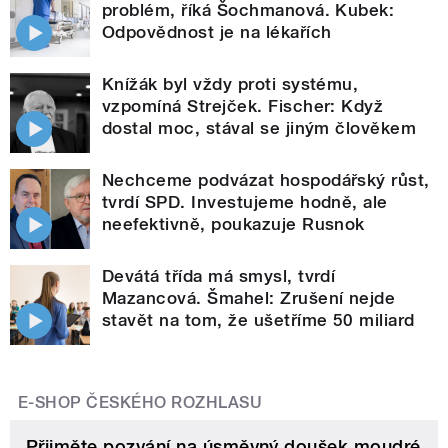
problém, říká Šochmanová. Kubek:
Odpovědnost je na lékařích
Knížák byl vždy proti systému,
vzpomíná Strejček. Fischer: Když
dostal moc, stával se jiným člověkem
Nechceme podvázat hospodářský růst,
tvrdí SPD. Investujeme hodně, ale
neefektivně, poukazuje Rusnok
Devátá třída má smysl, tvrdí
Mazancová. Šmahel: Zrušení nejde
stavět na tom, že ušetříme 50 miliard
E-SHOP ČESKÉHO ROZHLASU
Přijměte pozvání na úsměvný doušek moudré