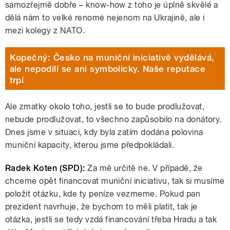
samozřejmě dobře – know-how z toho je úplně skvělé a
dělá nám to velké renomé nejenom na Ukrajině, ale i
mezi kolegy z NATO.
Kopečný: Česko na muniční iniciativě vydělává,
ale nepodílí se ani symbolicky. Naše reputace
trpí
Ale zmatky okolo toho, jestli se to bude prodlužovat,
nebude prodlužovat, to všechno zapůsobilo na donátory.
Dnes jsme v situaci, kdy byla zatím dodána polovina
muniční kapacity, kterou jsme předpokládali.
Radek Koten (SPD):
Za mě určitě ne. V případě, že
chceme opět financovat muniční iniciativu, tak si musíme
položit otázku, kde ty peníze vezmeme. Pokud pan
prezident navrhuje, že bychom to měli platit, tak je
otázka, jestli se tedy vzdá financování třeba Hradu a tak