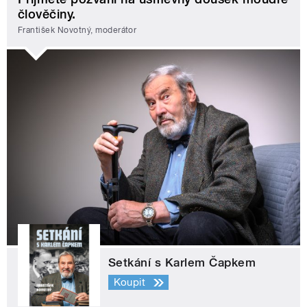
člověčiny.
František Novotný, moderátor
Setkání s Karlem Čapkem
Koupit