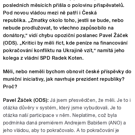
posledních měsících přišla o polovinu přispěvatelů.
Pod novou vládou mezi ně patří i Česká
republika. „Zmatky okolo toho, jestli se bude, nebo
nebude prodlužovat, to všechno zapůsobilo na
donátory,“ vidí chybu opoziční poslanec Pavel Žáček
(ODS). „Kritici by měli říct, kde peníze na financování
pokračování konfliktu na Ukrajině vzít,“ namítá jeho
kolega z vládní SPD Radek Koten.
Měli, nebo neměli bychom obnovit české příspěvky do
muniční iniciativy, jak navrhuje prezident republiky?
Proč?
Pavel Žáček (ODS):
Já jsem přesvědčen, že měli. Je to i
otázka důvěry v systém, který jsme vybudovali. Je to
otázka naší participace v něm. Neplatíme, což byla
podmínka daná premiérem Andrejem Babišem (ANO) a
jeho vládou, aby to pokračovalo. A to pokračování je