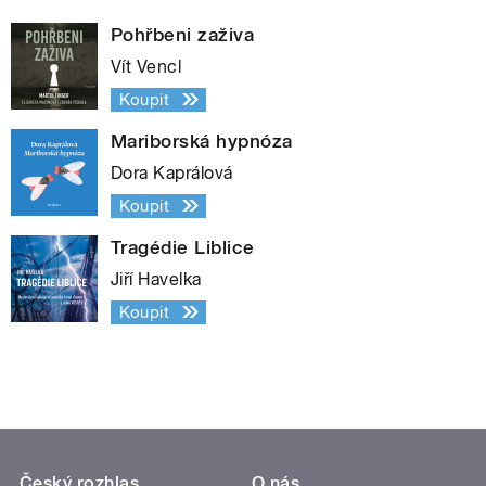
Pohřbeni zaživa
Vít Vencl
Koupit
Mariborská hypnóza
Dora Kaprálová
Koupit
Tragédie Liblice
Jiří Havelka
Koupit
Český rozhlas
O nás