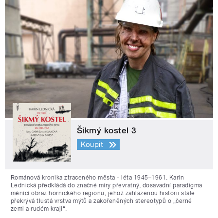
Šikmý kostel 3
Koupit
Románová kronika ztraceného města - léta 1945–1961. Karin
Lednická předkládá do značné míry převratný, dosavadní paradigma
měnící obraz hornického regionu, jehož zahlazenou historii stále
překrývá tlustá vrstva mýtů a zakořeněných stereotypů o „černé
zemi a rudém kraji“.