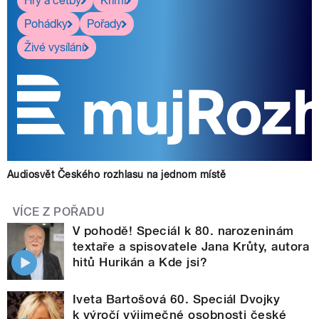
Hry a četby
Krimi
Pohádky
Pořady
Živé vysílání
Audiosvět Českého rozhlasu na jednom místě
VÍCE Z POŘADU
V pohodě! Speciál k 80. narozeninám
textaře a spisovatele Jana Krůty, autora
hitů Hurikán a Kde jsi?
Iveta Bartošová 60. Speciál Dvojky
k výročí výjimečné osobnosti české