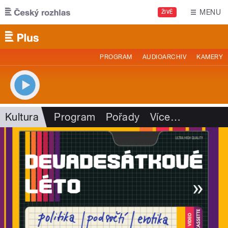
Přejít k hlavnímu obsahu
MENU
ŽIVĚ
PROGRAM
AUDIOARCHIV
KAMERY
Kultura
Program
Pořady
Více
…