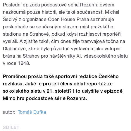
Poslední epizoda podcastové série Rozehra ovšem
nezkoumá pouze historii, ale také současnost. Michal
Šedivý z organizace Open House Praha seznamuje
posluchače se současným stavem míst pražského
stadionu na Strahově, odkud kdysi rozhlasoví reportéři
vysílali. A zjistíte také, čím dnes žije tramvajová točna na
Dlabačově, která byla původně vystavěna jako vstupní
brána na Strahov pro návštěvníky XI. všesokolského sletu
v roce 1948.
Proměnou prošla také sportovní redakce Českého
rozhlasu. Jaké je pro její členy dělat reportáž ze
sokolského sletu v 21. století? I to uslyšíte v epizodě
Mimo hru podcastové série Rozehra.
autor:
Tomáš Dufka