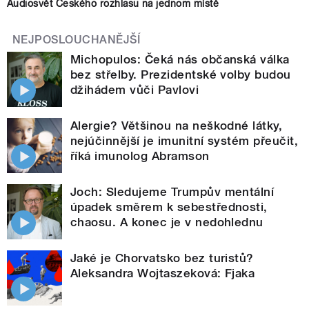
Audiosvět Českého rozhlasu na jednom místě
NEJPOSLOUCHANĚJŠÍ
Michopulos: Čeká nás občanská válka
bez střelby. Prezidentské volby budou
džihádem vůči Pavlovi
Alergie? Většinou na neškodné látky,
nejúčinnější je imunitní systém přeučit,
říká imunolog Abramson
Joch: Sledujeme Trumpův mentální
úpadek směrem k sebestřednosti,
chaosu. A konec je v nedohlednu
Jaké je Chorvatsko bez turistů?
Aleksandra Wojtaszeková: Fjaka