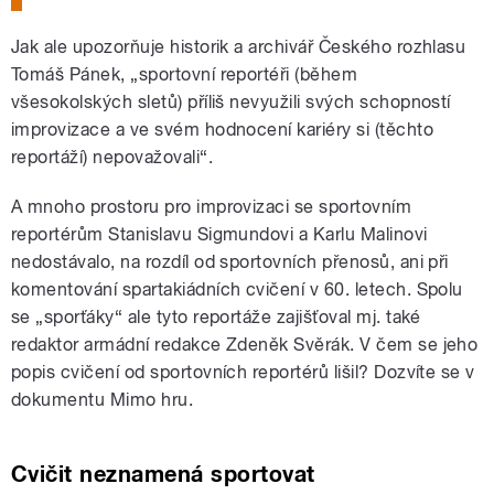
Jak ale upozorňuje historik a archivář Českého rozhlasu
Tomáš Pánek, „sportovní reportéři (během
všesokolských sletů) příliš nevyužili svých schopností
improvizace a ve svém hodnocení kariéry si (těchto
reportáží) nepovažovali“.
A mnoho prostoru pro improvizaci se sportovním
reportérům Stanislavu Sigmundovi a Karlu Malinovi
nedostávalo, na rozdíl od sportovních přenosů, ani při
komentování spartakiádních cvičení v 60. letech. Spolu
se „sporťáky“ ale tyto reportáže zajišťoval mj. také
redaktor armádní redakce Zdeněk Svěrák. V čem se jeho
popis cvičení od sportovních reportérů lišil? Dozvíte se v
dokumentu Mimo hru.
Cvičit neznamená sportovat