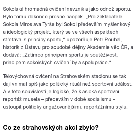
Sokolská hromadná cvičení nevznikla jako odnož sportu.
Bylo tomu dokonce přesně naopak. „Pro zakladatele
Sokola Miroslava Tyrše byl Sokol především myšlenkový
a ideologický projekt, který se ve všech aspektech
střetával s principy sportu,“ upozorňuje Petr Roubal,
historik z Ústavu pro soudobé dějiny Akademie věd ČR, a
dodává: „Zatímco principem sportu je soutěživost,
principem sokolských cvičení byla spolupráce.“
Tělovýchovná cvičení na Strahovském stadionu se tak
dají vnímat spíš jako politický rituál než sportovní událost.
A v této souvislosti je logické, že klasická sportovní
reportáž musela – především v době socialismu –
ustoupit politicky angažovanějšímu reportážnímu stylu.
Co ze strahovských akcí zbylo?