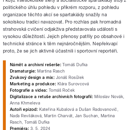
I když všesokolské slety a socialistické spartakiády stojí z
politického úhlu pohledu v příkrém rozporu, z pohledu
organizace těchto akcí se spartakiády snažily na
sokolskou tradici navazovat. Pro rozhlas pak hromadná
strahovská cvičení odjakživa představovala události s
vysokou důležitostí. Jejich přenosy patřily po obsahové i
technické stránce k těm nejnáročnějším. Nepřekvapí
proto, že se jich aktivně účastnili i sportovní reportéři.
Námět a archivní rešerše:
Tomáš Dufka
Dramaturgie:
Martina Rasch
Zvukový design a mix:
Jonáš Rosůlek
Marketing a produkce:
Klára Surovcová
Fotografie a videa:
Tomáš Roček
Digitalizace a retuše archivních fotografií:
Miloslav Novák,
Anna Khmeleva
Autoři epizod:
Kateřina Kubalová a Dušan Radovanovič,
Naďa Reviláková, Martin Charvát, Jan Suchan, Martina
Rasch, Tomáš Dufka
Premiéra:
3. 5. 2024