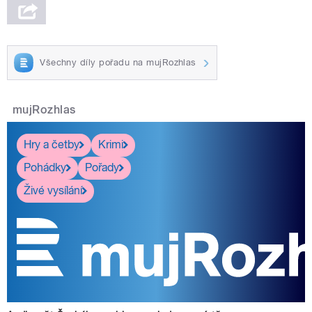
Všechny díly pořadu na mujRozhlas
mujRozhlas
Hry a četby
Krimi
Pohádky
Pořady
Živé vysílání