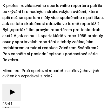
K profesi rozhlasového sportovního reportéra patřilo i
pokrývání hromadných strahovských cvičení, které
spíš než se sportem měly více společného s politikou.
Jak se tato skutečnost odrazila ve formě reportáží?
Byl „sporťák“ tím pravým reportérem pro tento druh
akcí? A jak se na III. spartakiádě v roce 1965 protnuly
osudy sportovních reportérů s tehdy začínajícím
redaktorem armádní redakce Zdeňkem Svěrákem?
Poslechněte si poslední epizodu podcastové série
Rozehra.
Mimo hru. Proč sportovní reportéři na tělovýchovných
cvičeních vypadávali z role?
23:41