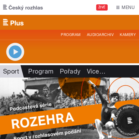
Přejít k hlavnímu obsahu
MENU
ŽIVĚ
PROGRAM
AUDIOARCHIV
KAMERY
Sport
Program
Pořady
Více
…