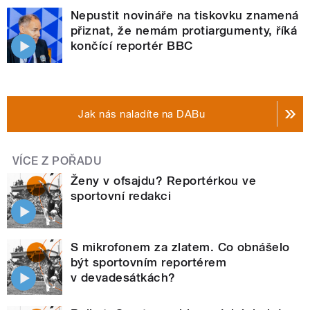
Nepustit novináře na tiskovku znamená
přiznat, že nemám protiargumenty, říká
končící reportér BBC
Jak nás naladíte na DABu
VÍCE Z POŘADU
Ženy v ofsajdu? Reportérkou ve
sportovní redakci
S mikrofonem za zlatem. Co obnášelo
být sportovním reportérem
v devadesátkách?