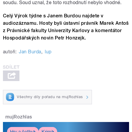
soudu. Soud uznal, že toto rozhodnutí nebylo vhodné.
Celý Výrok týdne s Janem Burdou najdete v
audiozáznamu. Hosty byli
ústavní právník
Marek Antoš
z Právnické fakulty Univerzity Karlovy a komentátor
Hospodářských novin Petr Honzejk.
autoři:
Jan Burda
,
lup
Všechny díly pořadu na mujRozhlas
mujRozhlas
Hry a četby
Krimi