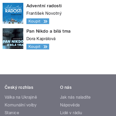
Adventní radosti
František Novotný
Koupit
Pan Nikdo a bílá tma
Dora Kaprálová
Koupit
Český rozhlas
O nás
Válka na Ukrajině
Jak nás naladíte
Komunální volby
Nápověda
Stanice
Lidé v rádiu