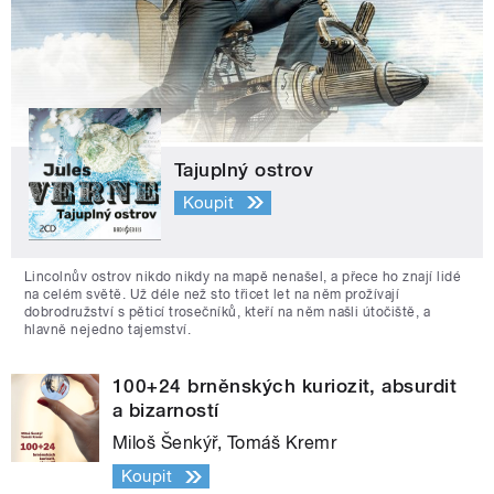
Tajuplný ostrov
Koupit
Lincolnův ostrov nikdo nikdy na mapě nenašel, a přece ho znají lidé
na celém světě. Už déle než sto třicet let na něm prožívají
dobrodružství s pěticí trosečníků, kteří na něm našli útočiště, a
hlavně nejedno tajemství.
100+24 brněnských kuriozit, absurdit
a bizarností
Miloš Šenkýř, Tomáš Kremr
Koupit