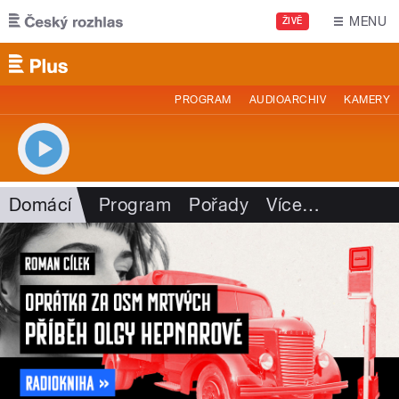
Přejít k hlavnímu obsahu
MENU
ŽIVĚ
PROGRAM
AUDIOARCHIV
KAMERY
Domácí
Program
Pořady
Více
…