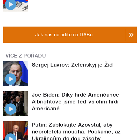
Jak nás naladíte na DABu
VÍCE Z POŘADU
Sergej Lavrov: Zelenskyj je Žid
Joe Biden: Díky hrdé Američance
Albrightové jsme teď všichni hrdí
Američané
Putin: Zablokujte Azovstal, aby
neproletěla moucha. Počkáme, až
Ukrajincům dojdou zásoby