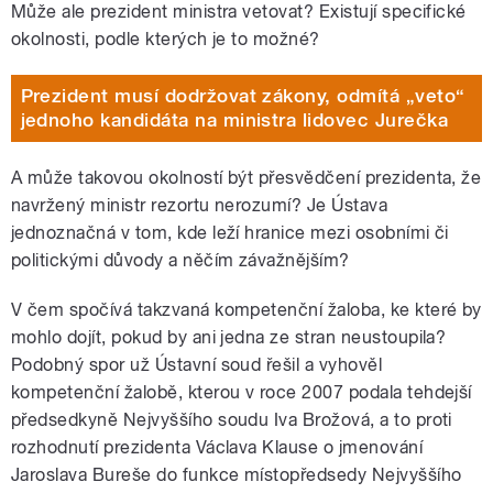
Může ale prezident ministra vetovat? Existují specifické
okolnosti, podle kterých je to možné?
Prezident musí dodržovat zákony, odmítá „veto“
jednoho kandidáta na ministra lidovec Jurečka
A může takovou okolností být přesvědčení prezidenta, že
navržený ministr rezortu nerozumí? Je Ústava
jednoznačná v tom, kde leží hranice mezi osobními či
politickými důvody a něčím závažnějším?
V čem spočívá takzvaná kompetenční žaloba, ke které by
mohlo dojít, pokud by ani jedna ze stran neustoupila?
Podobný spor už Ústavní soud řešil a vyhověl
kompetenční žalobě, kterou v roce 2007 podala tehdejší
předsedkyně Nejvyššího soudu Iva Brožová, a to proti
rozhodnutí prezidenta Václava Klause o jmenování
Jaroslava Bureše do funkce místopředsedy Nejvyššího