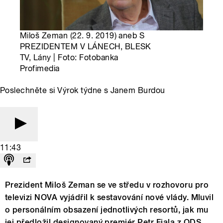
Miloš Zeman (22. 9. 2019) aneb S
PREZIDENTEM V LÁNECH, BLESK
TV, Lány | Foto: Fotobanka
Profimedia
Poslechněte si Výrok týdne s Janem Burdou
11:43
Prezident Miloš Zeman se ve středu v rozhovoru pro
televizi NOVA vyjádřil k sestavování nové vlády. Mluvil
o personálním obsazení jednotlivých resortů, jak mu
jej předložil designovaný premiér Petr Fiala z ODS.