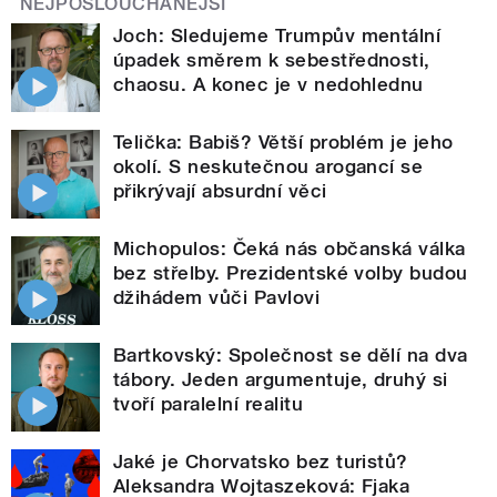
NEJPOSLOUCHANĚJŠÍ
Joch: Sledujeme Trumpův mentální
úpadek směrem k sebestřednosti,
chaosu. A konec je v nedohlednu
Telička: Babiš? Větší problém je jeho
okolí. S neskutečnou arogancí se
přikrývají absurdní věci
Michopulos: Čeká nás občanská válka
bez střelby. Prezidentské volby budou
džihádem vůči Pavlovi
Bartkovský: Společnost se dělí na dva
tábory. Jeden argumentuje, druhý si
tvoří paralelní realitu
Jaké je Chorvatsko bez turistů?
Aleksandra Wojtaszeková: Fjaka