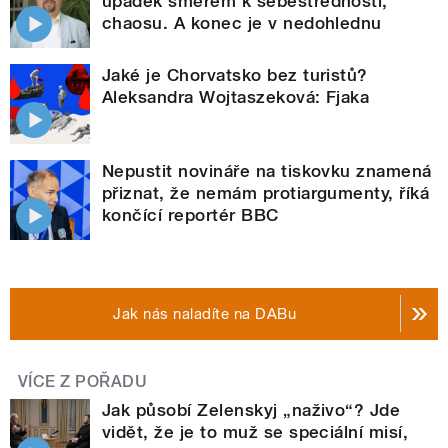
úpadek směrem k sebestřednosti,
chaosu. A konec je v nedohlednu
Jaké je Chorvatsko bez turistů?
Aleksandra Wojtaszeková: Fjaka
Nepustit novináře na tiskovku znamená
přiznat, že nemám protiargumenty, říká
končící reportér BBC
Jak nás naladíte na DABu
VÍCE Z POŘADU
Jak působí Zelenskyj „naživo“? Jde
vidět, že je to muž se speciální misí,