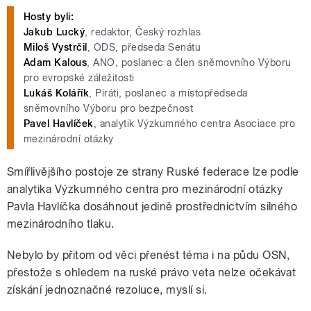
Hosty byli:
Jakub Lucký
, redaktor, Český rozhlas
Miloš Vystrčil
, ODS, předseda Senátu
Adam Kalous
, ANO, poslanec a člen sněmovního Výboru
pro evropské záležitosti
Lukáš Kolářík
, Piráti, poslanec a místopředseda
sněmovního Výboru pro bezpečnost
Pavel Havlíček
, analytik Výzkumného centra Asociace pro
mezinárodní otázky
Smířlivějšího postoje ze strany Ruské federace lze podle
analytika Výzkumného centra pro mezinárodní otázky
Pavla Havlíčka dosáhnout jedině prostřednictvím silného
mezinárodního tlaku.
Nebylo by přitom od věci přenést téma i na půdu OSN,
přestože s ohledem na ruské právo veta nelze očekávat
získání jednoznačné rezoluce, myslí si.