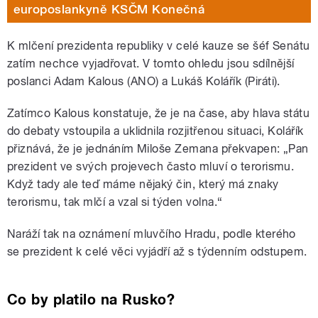
europoslankyně KSČM Konečná
K mlčení prezidenta republiky v celé kauze se šéf Senátu
zatím nechce vyjadřovat. V tomto ohledu jsou sdílnější
poslanci Adam Kalous (ANO) a Lukáš Kolářík (Piráti).
Zatímco Kalous konstatuje, že je na čase, aby hlava státu
do debaty vstoupila a uklidnila rozjitřenou situaci, Kolářík
přiznává, že je jednáním Miloše Zemana překvapen: „Pan
prezident ve svých projevech často mluví o terorismu.
Když tady ale teď máme nějaký čin, který má znaky
terorismu, tak mlčí a vzal si týden volna.“
Naráží tak na oznámení mluvčího Hradu, podle kterého
se prezident k celé věci vyjádří až s týdenním odstupem.
Co by platilo na Rusko?