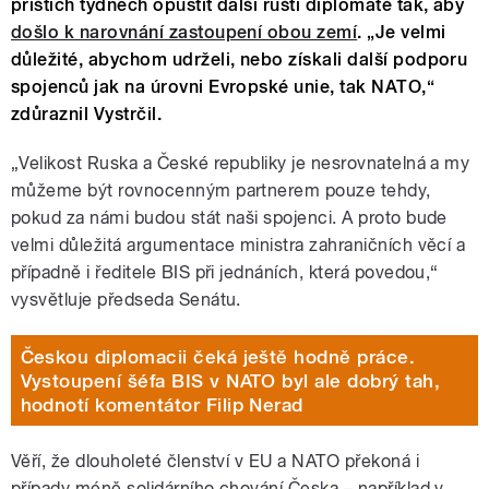
příštích týdnech opustit další ruští diplomaté tak, aby
došlo k narovnání zastoupení obou zemí
. „Je velmi
důležité, abychom udrželi, nebo získali další podporu
spojenců jak na úrovni Evropské unie, tak NATO,“
zdůraznil Vystrčil.
„Velikost Ruska a České republiky je nesrovnatelná a my
můžeme být rovnocenným partnerem pouze tehdy,
pokud za námi budou stát naši spojenci. A proto bude
velmi důležitá argumentace ministra zahraničních věcí a
případně i ředitele BIS při jednáních, která povedou,“
vysvětluje předseda Senátu.
Českou diplomacii čeká ještě hodně práce.
Vystoupení šéfa BIS v NATO byl ale dobrý tah,
hodnotí komentátor Filip Nerad
Věří, že dlouholeté členství v EU a NATO překoná i
případy méně solidárního chování Česka – například v