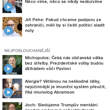
Něco víme, něco se nikdy nedozvíme
Jiří Pehe: Pokud chceme podporu ze
zahraničí, měli by si čeští politici sladit
noty
NEJPOSLOUCHANĚJŠÍ
Michopulos: Čeká nás občanská válka
bez střelby. Prezidentské volby budou
džihádem vůči Pavlovi
Alergie? Většinou na neškodné látky,
nejúčinnější je imunitní systém přeučit,
říká imunolog Abramson
Joch: Sledujeme Trumpův mentální