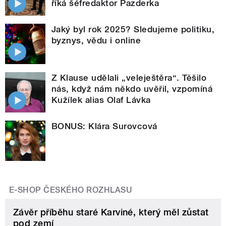
říká šéfredaktor Pazderka
Jaký byl rok 2025? Sledujeme politiku,
byznys, vědu i online
Z Klause udělali „veleještěra“. Těšilo
nás, když nám někdo uvěřil, vzpomíná
Kužílek alias Olaf Lávka
BONUS: Klára Surovcová
E-SHOP ČESKÉHO ROZHLASU
Závěr příběhu staré Karviné, který měl zůstat
pod zemí