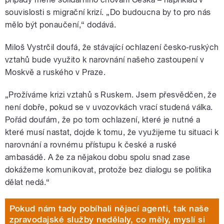
souvislosti s migrační krizí. „Do budoucna by to pro nás
mělo být ponaučení,“ dodává.
Miloš Vystrčil doufá, že stávající ochlazení česko-ruských
vztahů bude využito k narovnání našeho zastoupení v
Moskvě a ruského v Praze.
„Prožíváme krizi vztahů s Ruskem. Jsem přesvědčen, že
není dobře, pokud se v uvozovkách vrací studená válka.
Pořád doufám, že po tom ochlazení, které je nutné a
které musí nastat, dojde k tomu, že využijeme tu situaci k
narovnání a rovnému přístupu k české a ruské
ambasádě. A že za nějakou dobu spolu snad zase
dokážeme komunikovat, protože bez dialogu se politika
dělat nedá.“
Pokud nám tady pobíhali nějací agenti, tak naše
zpravodajské služby nedělaly, co měly, myslí si