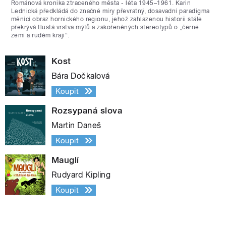
Románová kronika ztraceného města - léta 1945–1961. Karin
Lednická předkládá do značné míry převratný, dosavadní paradigma
měnící obraz hornického regionu, jehož zahlazenou historii stále
překrývá tlustá vrstva mýtů a zakořeněných stereotypů o „černé
zemi a rudém kraji“.
Kost
Bára Dočkalová
Koupit
Rozsypaná slova
Martin Daneš
Koupit
Mauglí
Rudyard Kipling
Koupit