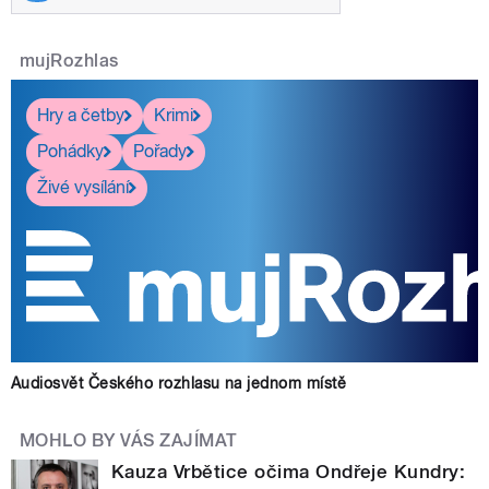
mujRozhlas
Hry a četby
Krimi
Pohádky
Pořady
Živé vysílání
Audiosvět Českého rozhlasu na jednom místě
MOHLO BY VÁS ZAJÍMAT
Kauza Vrbětice očima Ondřeje Kundry: