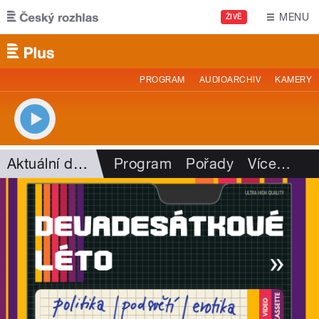
Přejít k hlavnímu obsahu
MENU
ŽIVĚ
PROGRAM
AUDIOARCHIV
KAMERY
Aktuální dění
Program
Pořady
Více
…