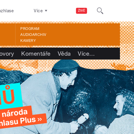
ozhlase
Více
ŽIVĚ
PROGRAM
AUDIOARCHIV
KAMERY
ovory
Komentáře
Věda
Více
…