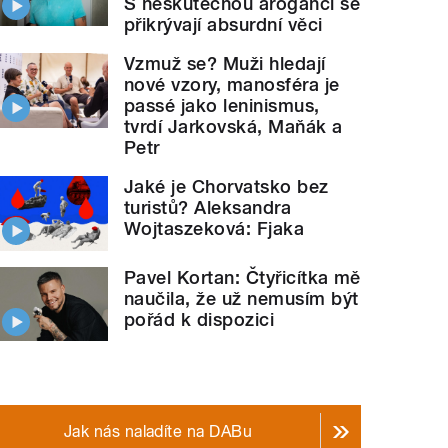
S neskutečnou arogancí se
přikrývají absurdní věci
Vzmuž se? Muži hledají
nové vzory, manosféra je
passé jako leninismus,
tvrdí Jarkovská, Maňák a
Petr
Jaké je Chorvatsko bez
turistů? Aleksandra
Wojtaszeková: Fjaka
Pavel Kortan: Čtyřicítka mě
naučila, že už nemusím být
pořád k dispozici
Jak nás naladíte na DABu