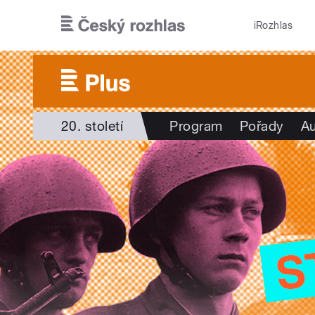
Přejít k hlavnímu obsahu
iRozhlas
20. století
Program
Pořady
Au