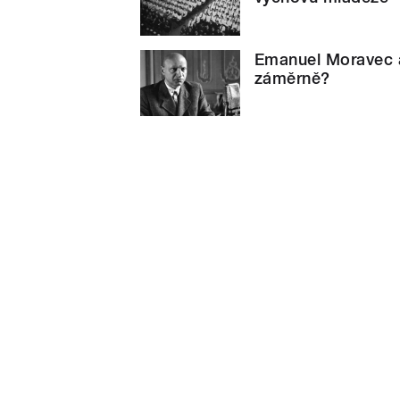
Emanuel Moravec a
záměrně?