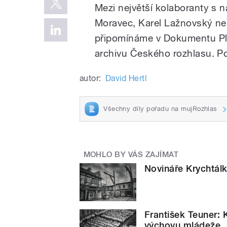
Mezi největší kolaboranty s 
Moravec, Karel Lažnovský neb
připomínáme v Dokumentu Plu
archivu Českého rozhlasu. Po
autor:
David Hertl
Všechny díly pořadu na mujRozhlas
MOHLO BY VÁS ZAJÍMAT
Novináře Krychtálk
František Teuner: 
výchovu mládeže