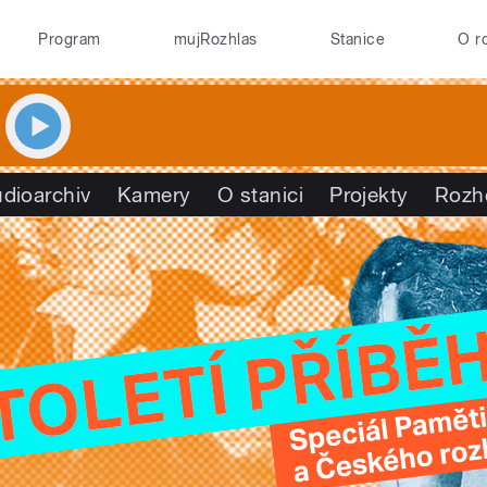
Program
mujRozhlas
Stanice
O r
dioarchiv
Kamery
O stanici
Projekty
Rozh