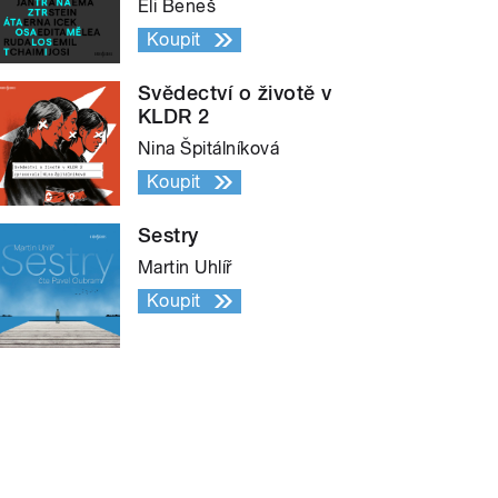
Eli Beneš
Koupit
Svědectví o životě v
KLDR 2
Nina Špitálníková
Koupit
Sestry
Martin Uhlíř
Koupit