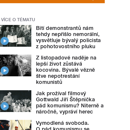
VÍCE O TÉMATU
Bití demonstrantů nám
tehdy nepřišlo nemorální,
vysvětluje bývalý policista
z pohotovostního pluku
Z listopadové naděje na
lepší život zůstává
kocovina. Bývalé vězně
štve nepotrestání
komunistů
Jak prožíval filmový
Gottwald Jiří Štěpnička
pád komunismu? Niterně a
náročně, vypráví herec
Vymodlená svoboda.
O pád komunismu se