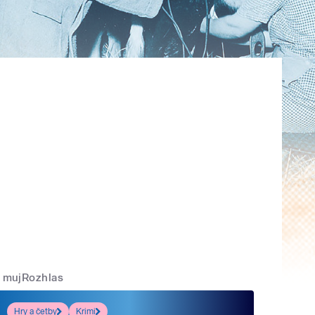
mujRozhlas
Hry a četby
Krimi