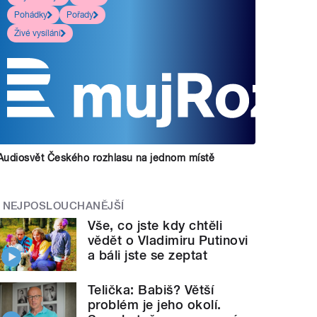
Pohádky
Pořady
Živé vysílání
Audiosvět Českého rozhlasu na jednom místě
NEJPOSLOUCHANĚJŠÍ
Vše, co jste kdy chtěli
vědět o Vladimiru Putinovi
a báli jste se zeptat
Telička: Babiš? Větší
problém je jeho okolí.