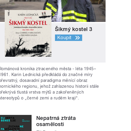
Šikmý kostel 3
Koupit
Románová kronika ztraceného města - léta 1945–
1961. Karin Lednická předkládá do značné míry
převratný, dosavadní paradigma měnící obraz
hornického regionu, jehož zahlazenou historii stále
překrývá tlustá vrstva mýtů a zakořeněných
stereotypů o „černé zemi a rudém kraji“.
Nepatrná ztráta
osamělosti