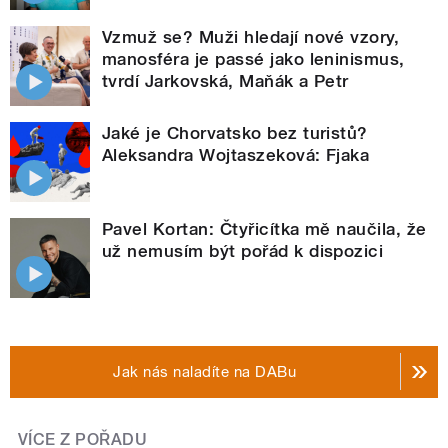
Vzmuž se? Muži hledají nové vzory,
manosféra je passé jako leninismus,
tvrdí Jarkovská, Maňák a Petr
Jaké je Chorvatsko bez turistů?
Aleksandra Wojtaszeková: Fjaka
Pavel Kortan: Čtyřicítka mě naučila, že
už nemusím být pořád k dispozici
Jak nás naladíte na DABu
VÍCE Z POŘADU