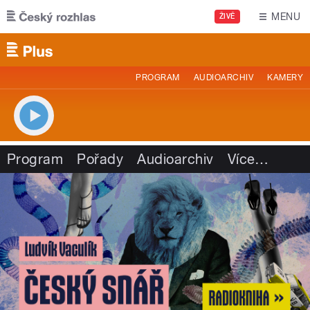
Přejít k hlavnímu obsahu
MENU
ŽIVĚ
PROGRAM
AUDIOARCHIV
KAMERY
Program
Pořady
Audioarchiv
Více
…