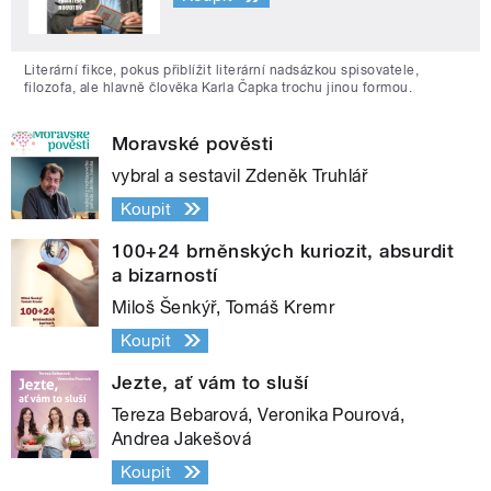
Literární fikce, pokus přiblížit literární nadsázkou spisovatele,
filozofa, ale hlavně člověka Karla Čapka trochu jinou formou.
Moravské pověsti
vybral a sestavil Zdeněk Truhlář
Koupit
100+24 brněnských kuriozit, absurdit
a bizarností
Miloš Šenkýř, Tomáš Kremr
Koupit
Jezte, ať vám to sluší
Tereza Bebarová, Veronika Pourová,
Andrea Jakešová
Koupit