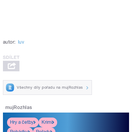
autor:
luv
Všechny díly pořadu na mujRozhlas
mujRozhlas
Hry a četby
Krimi
Pohádky
Pořady