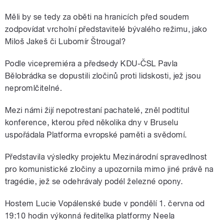
Zastřelila je pohraniční
stráž. Měli by se za to
Měli by se tedy za oběti na hranicích před soudem
zodpovídat představitelé
zodpovídat vrcholní představitelé bývalého režimu, jako
bývalého režimu? Hostem
Lucie Vopálenské
Miloš Jakeš či Lubomír Štrougal?
ředitelka Platformy
evropské paměti Neela
Podle vicepremiéra a předsedy KDU-ČSL Pavla
pause
Bělobrádka se dopustili zločinů proti lidskosti, jež jsou
nepromlčitelné.
Mezi námi žijí nepotrestaní pachatelé, zněl podtitul
konference, kterou před několika dny v Bruselu
uspořádala Platforma evropské paměti a svědomí.
Představila výsledky projektu Mezinárodní spravedlnost
pro komunistické zločiny a upozornila mimo jiné právě na
tragédie, jež se odehrávaly podél železné opony.
Hostem Lucie Vopálenské bude v pondělí 1. června od
19:10 hodin výkonná ředitelka platformy Neela