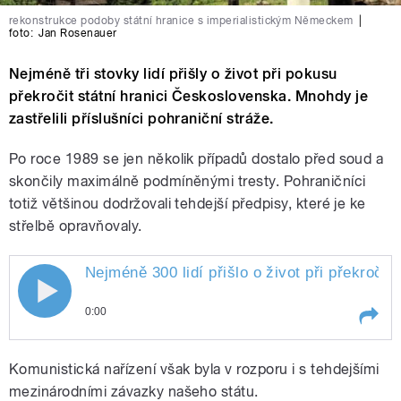
rekonstrukce podoby státní hranice s imperialistickým Německem
|
foto:
Jan Rosenauer
Nejméně tři stovky lidí přišly o život při pokusu
překročit státní hranici Československa. Mnohdy je
zastřelili příslušníci pohraniční stráže.
Po roce 1989 se jen několik případů dostalo před soud a
skončily maximálně podmíněnými tresty. Pohraničníci
totiž většinou dodržovali tehdejší předpisy, které je ke
střelbě opravňovaly.
Nejméně 300 lidí přišlo o život při překroč
0:00
Play /
Winkelmannová.
Nejméně 300 lidí přišlo o
Komunistická nařízení však byla v rozporu i s tehdejšími
život při překročení státní
hranice Československa.
mezinárodními závazky našeho státu.