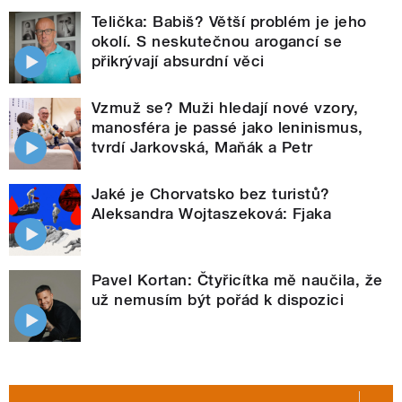
Telička: Babiš? Větší problém je jeho
okolí. S neskutečnou arogancí se
přikrývají absurdní věci
Vzmuž se? Muži hledají nové vzory,
manosféra je passé jako leninismus,
tvrdí Jarkovská, Maňák a Petr
Jaké je Chorvatsko bez turistů?
Aleksandra Wojtaszeková: Fjaka
Pavel Kortan: Čtyřicítka mě naučila, že
už nemusím být pořád k dispozici