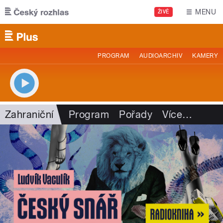
Přejít k hlavnímu obsahu
MENU
ŽIVĚ
PROGRAM
AUDIOARCHIV
KAMERY
Zahraniční
Program
Pořady
Více
…