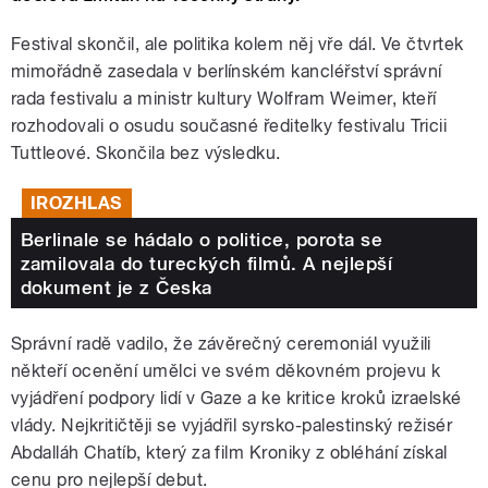
Festival skončil, ale politika kolem něj vře dál. Ve čtvrtek
mimořádně zasedala v berlínském kancléřství správní
rada festivalu a ministr kultury Wolfram Weimer, kteří
rozhodovali o osudu současné ředitelky festivalu Tricii
Tuttleové. Skončila bez výsledku.
IROZHLAS
Berlinale se hádalo o politice, porota se
zamilovala do tureckých filmů. A nejlepší
dokument je z Česka
Správní radě vadilo, že závěrečný ceremoniál využili
někteří ocenění umělci ve svém děkovném projevu k
vyjádření podpory lidí v Gaze a ke kritice kroků izraelské
vlády. Nejkritičtěji se vyjádřil syrsko-palestinský režisér
Abdalláh Chatíb, který za film Kroniky z obléhání získal
cenu pro nejlepší debut.