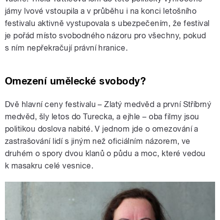
jámy lvové vstoupila a v průběhu i na konci letošního
festivalu aktivně vystupovala s ubezpečením, že festival
je pořád místo svobodného názoru pro všechny, pokud
s ním nepřekračují právní hranice.
Omezení umělecké svobody?
Dvě hlavní ceny festivalu – Zlatý medvěd a první Stříbrný
medvěd, šly letos do Turecka, a ejhle – oba filmy jsou
politikou doslova nabité. V jednom jde o omezování a
zastrašování lidí s jiným než oficiálním názorem, ve
druhém o spory dvou klanů o půdu a moc, které vedou
k masakru celé vesnice.