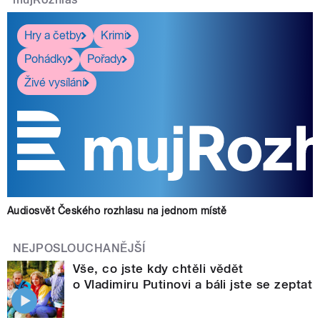
Hry a četby
Krimi
Pohádky
Pořady
Živé vysílání
Audiosvět Českého rozhlasu na jednom místě
NEJPOSLOUCHANĚJŠÍ
Vše, co jste kdy chtěli vědět
o Vladimiru Putinovi a báli jste se zeptat