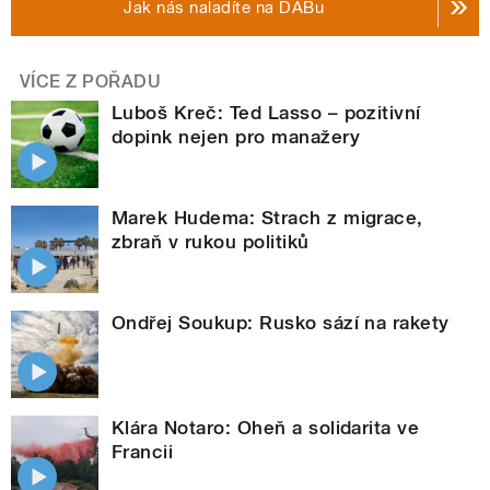
Jak nás naladíte na DABu
VÍCE Z POŘADU
Luboš Kreč: Ted Lasso – pozitivní
dopink nejen pro manažery
Marek Hudema: Strach z migrace,
zbraň v rukou politiků
Ondřej Soukup: Rusko sází na rakety
Klára Notaro: Oheň a solidarita ve
Francii