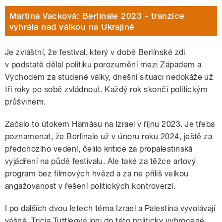
Martina Vacková: Berlinale 2023 - tranzice
vyhrála nad válkou na Ukrajině
Je zvláštní, že festival, který v době Berlínské zdi
v podstatě dělal politiku porozumění mezi Západem a
Východem za studené války, dnešní situaci nedokáže už
tři roky po sobě zvládnout. Každý rok skončí politickým
průšvihem.
Začalo to útokem Hamásu na Izrael v říjnu 2023. Je třeba
poznamenat, že Berlinale už v únoru roku 2024, ještě za
předchozího vedení, čelilo kritice za propalestinská
vyjádření na půdě festivalu. Ale také za těžce artový
program bez filmových hvězd a za ne příliš velkou
angažovanost v řešení politických kontroverzí.
I po dalších dvou letech téma Izrael a Palestina vyvolávají
vášně. Tricia Tuttleová loni do této politicky vyhrocené