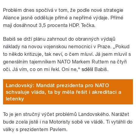
Problém dnes spočívá v tom, že podle nové strategie
Aliance jasně odděluje přímé a nepřímé výdaje. Přímé
mají dosáhnout 3,5 procenta HDP. Tečka.
Babiš se drží plánu zahrnout do obranných výdajů
náklady na novou vojenskou nemocnici v Praze. „Pokud
to někdo kritizuje, tak neví, o čem mluví. Já jsem mluvil s
generálním tajemníkem NATO Markem Ruttem na čtyři
oči. Já vím, co on mi řekl. Oni ne,“
sdělil
Babiš.
Landovský: Mandát prezidenta pro NATO
schvaluje vláda, ta by měla řešit i akreditaci a
letenky
To je jen stručný výčet problémů Landovského. Narážet
bude zcela jistě i na Motoristy sobě ve vládě. Ti vytáhli do
války s prezidentem Pavlem.