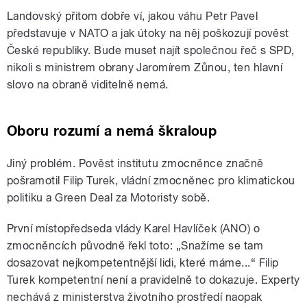
Landovský přitom dobře ví, jakou váhu Petr Pavel
představuje v NATO a jak útoky na něj poškozují pověst
České republiky. Bude muset najít společnou řeč s SPD,
nikoli s ministrem obrany Jaromírem Zůnou, ten hlavní
slovo na obraně viditelně nemá.
Oboru rozumí a nemá škraloup
Jiný problém. Pověst institutu zmocněnce značně
pošramotil Filip Turek, vládní zmocněnec pro klimatickou
politiku a Green Deal za Motoristy sobě.
První místopředseda vlády Karel Havlíček (ANO) o
zmocněncích původně řekl toto: „Snažíme se tam
dosazovat nejkompetentnější lidi, které máme...“ Filip
Turek kompetentní není a pravidelně to dokazuje. Experty
nechává z ministerstva životního prostředí naopak