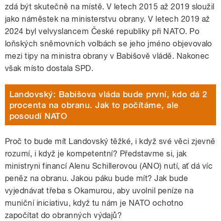
zdá být skutečně na místě. V letech 2015 až 2019 sloužil
jako náměstek na ministerstvu obrany. V letech 2019 až
2024 byl velvyslancem České republiky při NATO. Po
loňských sněmovních volbách se jeho jméno objevovalo
mezi tipy na ministra obrany v Babišově vládě. Nakonec
však místo dostala SPD.
Landovský: Babišova vláda bude první, kdo dá 2
procenta na obranu. Jak to počítáme, ale
posoudí NATO
Proč to bude mít Landovský těžké, i když své věci zjevně
rozumí, i když je kompetentní? Představme si, jak
ministryni financí Alenu Schillerovou (ANO) nutí, ať dá víc
peněz na obranu. Jakou páku bude mít? Jak bude
vyjednávat třeba s Okamurou, aby uvolnil peníze na
muniční iniciativu, když tu nám je NATO ochotno
započítat do obranných výdajů?