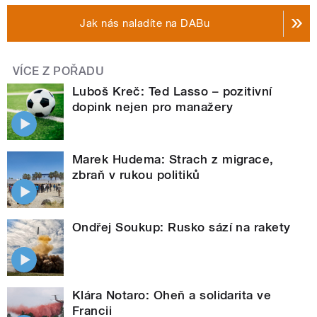
Jak nás naladíte na DABu
VÍCE Z POŘADU
Luboš Kreč: Ted Lasso – pozitivní
dopink nejen pro manažery
Marek Hudema: Strach z migrace,
zbraň v rukou politiků
Ondřej Soukup: Rusko sází na rakety
Klára Notaro: Oheň a solidarita ve
Francii