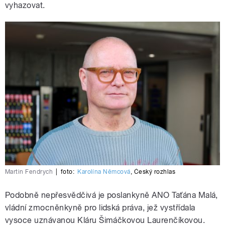
vyhazovat.
Martin Fendrych
|
foto:
Karolína Němcová
,
Český rozhlas
Podobně nepřesvědčivá je poslankyně ANO Taťána Malá,
vládní zmocněnkyně pro lidská práva, jež vystřídala
vysoce uznávanou Kláru Šimáčkovou Laurenčíkovou.