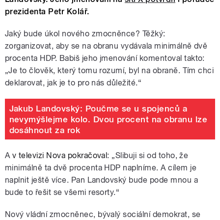
prezidenta Petr Kolář.
Jaký bude úkol nového zmocněnce? Těžký:
zorganizovat, aby se na obranu vydávala minimálně dvě
procenta HDP. Babiš jeho jmenování komentoval takto:
„Je to člověk, který tomu rozumí, byl na obraně. Tím chci
deklarovat, jak je to pro nás důležité.“
Jakub Landovský: Poučme se u spojenců a
nevymýšlejme kolo. Dvou procent na obranu lze
dosáhnout za rok
A
v televizi Nova pokračoval
: „Slibuji si od toho, že
minimálně ta dvě procenta HDP naplníme. A cílem je
naplnit ještě více. Pan Landovský bude pode mnou a
bude to řešit se všemi resorty.“
Nový vládní zmocněnec, bývalý sociální demokrat, se