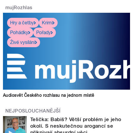
mujRozhlas
Hry a četby
Krimi
Pohádky
Pořady
Živé vysílání
Audiosvět Českého rozhlasu na jednom místě
NEJPOSLOUCHANĚJŠÍ
Telička: Babiš? Větší problém je jeho
okolí. S neskutečnou arogancí se
přikrývají absurdní věci