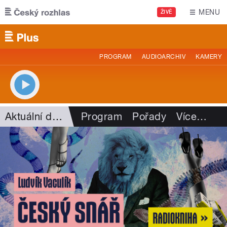
Přejít k hlavnímu obsahu
MENU
ŽIVĚ
PROGRAM
AUDIOARCHIV
KAMERY
Aktuální dění
Program
Pořady
Více
…