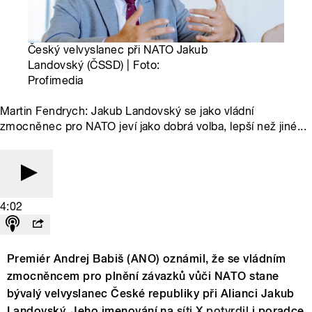
Český velvyslanec při NATO Jakub
Landovský (ČSSD) | Foto:
Profimedia
Martin Fendrych: Jakub Landovský se jako vládní
zmocněnec pro NATO jeví jako dobrá volba, lepší než jiné...
4:02
Premiér Andrej Babiš (ANO) oznámil, že se vládním
zmocněncem pro plnění závazků vůči NATO stane
bývalý velvyslanec České republiky při Alianci Jakub
Landovský. Jeho jmenování na
síti X potvrdil
i poradce