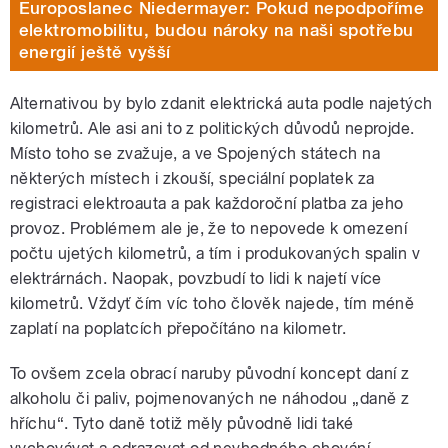
Europoslanec Niedermayer: Pokud nepodpoříme
elektromobilitu, budou nároky na naši spotřebu
energií ještě vyšší
Alternativou by bylo zdanit elektrická auta podle najetých
kilometrů. Ale asi ani to z politických důvodů neprojde.
Místo toho se zvažuje, a ve Spojených státech na
některých místech i zkouší, speciální poplatek za
registraci elektroauta a pak každoroční platba za jeho
provoz. Problémem ale je, že to nepovede k omezení
počtu ujetých kilometrů, a tím i produkovaných spalin v
elektrárnách. Naopak, povzbudí to lidi k najetí více
kilometrů. Vždyť čím víc toho člověk najede, tím méně
zaplatí na poplatcích přepočítáno na kilometr.
To ovšem zcela obrací naruby původní koncept daní z
alkoholu či paliv, pojmenovaných ne náhodou „daně z
hříchu“. Tyto daně totiž měly původně lidi také