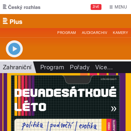
Přejít k hlavnímu obsahu
MENU
ŽIVĚ
PROGRAM
AUDIOARCHIV
KAMERY
Zahraniční
Program
Pořady
Více
…