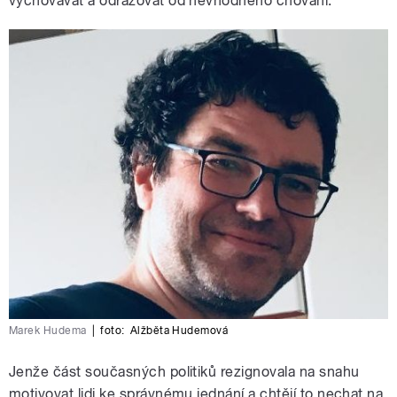
vychovávat a odrazovat od nevhodného chování.
Marek Hudema
|
foto:
Alžběta Hudemová
Jenže část současných politiků rezignovala na snahu
motivovat lidi ke správnému jednání a chtějí to nechat na