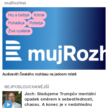
mujRozhlas
Hry a četby
Krimi
Pohádky
Pořady
Živé vysílání
Audiosvět Českého rozhlasu na jednom místě
NEJPOSLOUCHANĚJŠÍ
Joch: Sledujeme Trumpův mentální
úpadek směrem k sebestřednosti,
chaosu. A konec je v nedohlednu