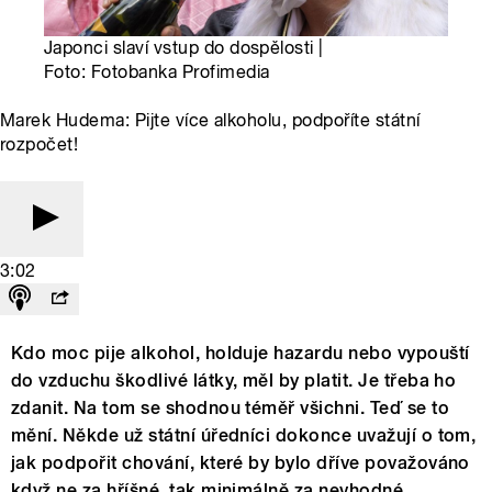
Japonci slaví vstup do dospělosti |
Foto: Fotobanka Profimedia
Marek Hudema: Pijte více alkoholu, podpoříte státní
rozpočet!
3:02
Kdo moc pije alkohol, holduje hazardu nebo vypouští
do vzduchu škodlivé látky, měl by platit. Je třeba ho
zdanit. Na tom se shodnou téměř všichni. Teď se to
mění. Někde už státní úředníci dokonce uvažují o tom,
jak podpořit chování, které by bylo dříve považováno
když ne za hříšné, tak minimálně za nevhodné.