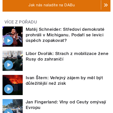
Jak nás naladíte na DABu
VÍCE Z POŘADU
Matěj Schneider: Středoví demokraté
prohráli v Michiganu. Podaří se levici
úspěch zopakovat?
Libor Dvořák: Strach z mobilizace žene
Rusy do zahraničí
Ivan Štern: Veřejný zájem by měl být
důležitější než zisk
Jan Fingerland: Vlny od Ceuty omývají
Evropu