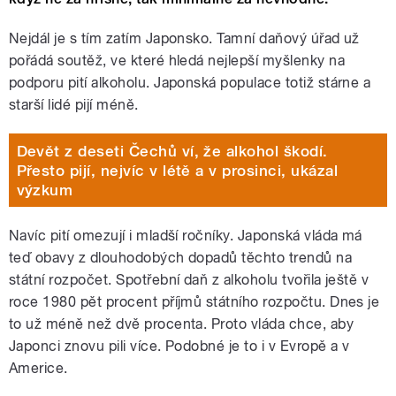
Nejdál je s tím zatím Japonsko. Tamní daňový úřad už
pořádá soutěž, ve které hledá nejlepší myšlenky na
podporu pití alkoholu. Japonská populace totiž stárne a
starší lidé pijí méně.
Devět z deseti Čechů ví, že alkohol škodí.
Přesto pijí, nejvíc v létě a v prosinci, ukázal
výzkum
Navíc pití omezují i mladší ročníky. Japonská vláda má
teď obavy z dlouhodobých dopadů těchto trendů na
státní rozpočet. Spotřební daň z alkoholu tvořila ještě v
roce 1980 pět procent příjmů státního rozpočtu. Dnes je
to už méně než dvě procenta. Proto vláda chce, aby
Japonci znovu pili více. Podobné je to i v Evropě a v
Americe.