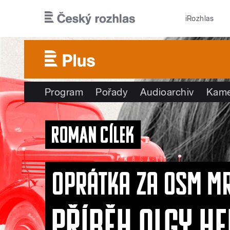
Přejít k hlavnímu obsahu
iRozhlas
Program
Pořady
Audioarchiv
Kame