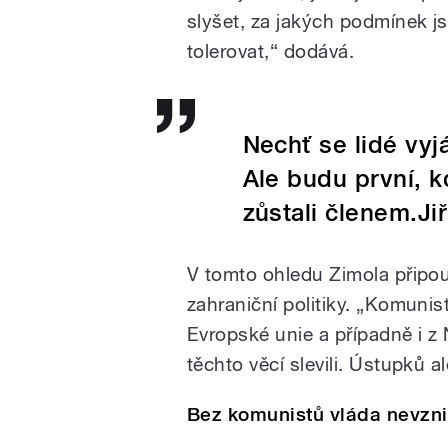
slyšet, za jakých podmínek js
tolerovat,“ dodává.
Nechť se lidé vyjá
Ale budu první, 
zůstali členem.Jiř
V tomto ohledu Zimola připo
zahraniční politiky. „Komunis
Evropské unie a případně i z
těchto věcí slevili. Ústupků 
Bez komunistů vláda nevzn