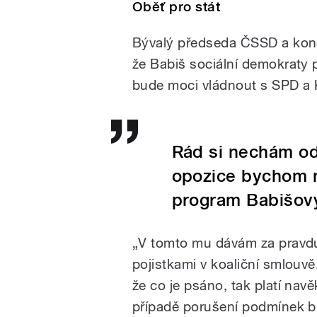
Oběť pro stát
Bývalý předseda ČSSD a konč
že Babiš sociální demokraty p
bude moci vládnout s SPD a
Rád si nechám od 
opozice bychom mu
program Babišovy 
„V tomto mu dávám za pravdu
pojistkami v koaliční smlouvě
že co je psáno, tak platí nav
případě porušení podmínek b