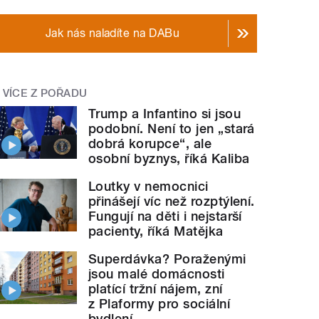
Jak nás naladíte na DABu
VÍCE Z POŘADU
Trump a Infantino si jsou
podobní. Není to jen „stará
dobrá korupce“, ale
osobní byznys, říká Kaliba
Loutky v nemocnici
přinášejí víc než rozptýlení.
Fungují na děti i nejstarší
pacienty, říká Matějka
Superdávka? Poraženými
jsou malé domácnosti
platící tržní nájem, zní
z Plaformy pro sociální
bydlení