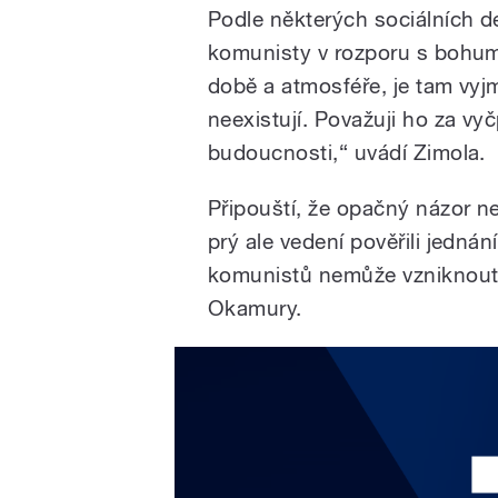
Podle některých sociálních d
komunisty v rozporu s bohum
době a atmosféře, je tam vyjm
neexistují. Považuji ho za vy
budoucnosti,“ uvádí Zimola.
Připouští, že opačný názor ne
prý ale vedení pověřili jedn
komunistů nemůže vzniknout, 
Okamury.