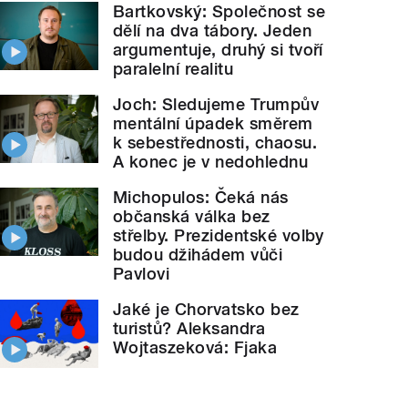
Bartkovský: Společnost se
dělí na dva tábory. Jeden
argumentuje, druhý si tvoří
paralelní realitu
Joch: Sledujeme Trumpův
mentální úpadek směrem
k sebestřednosti, chaosu.
A konec je v nedohlednu
Michopulos: Čeká nás
občanská válka bez
střelby. Prezidentské volby
budou džihádem vůči
Pavlovi
Jaké je Chorvatsko bez
turistů? Aleksandra
Wojtaszeková: Fjaka