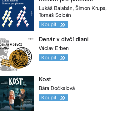
Lukáš Balabán, Šimon Krupa,
Tomáš Soldán
Koupit
Denár v dívčí dlani
Václav Erben
Koupit
Kost
Bára Dočkalová
Koupit