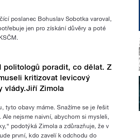
ící poslanec Bohuslav Sobotka varoval,
otřebuje jen pro získání důvěry a poté
 KSČM.
politologů poradit, co dělat. Z
seli kritizovat levicový
vlády.Jiří Zimola
, tyto obavy máme. Snažíme se je řešit
. Ale nejsme naivní, abychom si mysleli,
ěky,“ podotýká Zimola a zdůrazňuje, že v
ude první, kdo zavelí k odchodu do