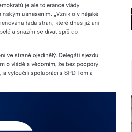
emokratů je ale tolerance vlády
ínským usnesením. „Vzniklo v nějaké
enována řada stran, které dnes již ani
čpělé a snažím se dívat spíš do
ní ve straně ojedinělý. Delegáti sjezdu
áním o vládě s vědomím, že bez podpory
a vyloučili spolupráci s SPD Tomia