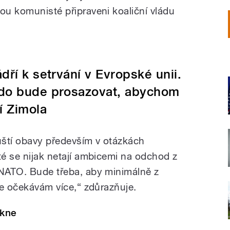
ou komunisté připraveni koaliční vládu
dří k setrvání v Evropské unii.
kdo bude prosazovat, abychom
í Zimola
uští obavy především v otázkách
té se nijak netají ambicemi na odchod z
 NATO. Bude třeba, aby minimálně z
ale očekávám více,“ zdůrazňuje.
ikne