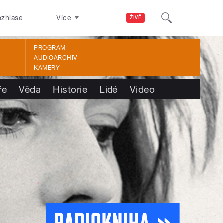
ozhlase
Více
ŽIVĚ
PROGRAM
AUDIOARCHIV
KAMERY
ře
Věda
Historie
Lidé
Video