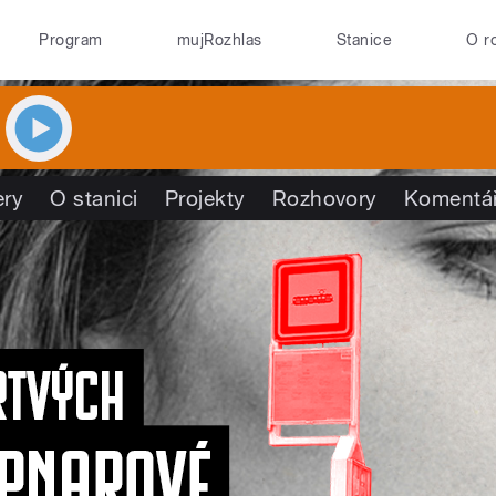
Program
mujRozhlas
Stanice
O r
ry
O stanici
Projekty
Rozhovory
Komentá