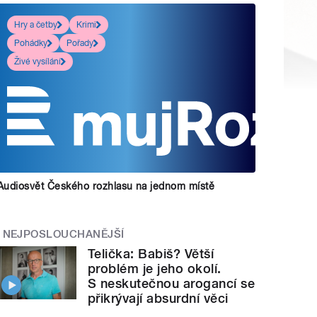
Hry a četby
Krimi
Pohádky
Pořady
Živé vysílání
Audiosvět Českého rozhlasu na jednom místě
NEJPOSLOUCHANĚJŠÍ
Telička: Babiš? Větší
problém je jeho okolí.
S neskutečnou arogancí se
přikrývají absurdní věci