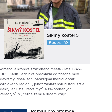
Šikmý kostel 3
Koupit
Románová kronika ztraceného města - léta 1945–
1961. Karin Lednická předkládá do značné míry
převratný, dosavadní paradigma měnící obraz
hornického regionu, jehož zahlazenou historii stále
překrývá tlustá vrstva mýtů a zakořeněných
stereotypů o „černé zemi a rudém kraji“.
Román pro pitomce