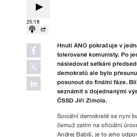
25:18
Hnutí ANO pokračuje v jedn
tolerované komunisty. Po j
následovat setkání předsedů
demokratů ale bylo přesunut
posunout do finální fáze. B
seznámit s dojednanými výs
ČSSD Jiří Zimola.
Sociální demokraté se nyní b
čemuž zatím na oficiální úrov
Andrej Babiš, je to jeho odp