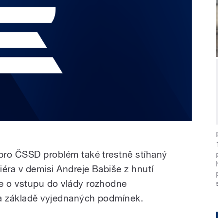
 pro ČSSD problém také trestně stíhaný
miéra v demisi Andreje Babiše z hnutí
e o vstupu do vlády rozhodne
na základě vyjednaných podmínek.