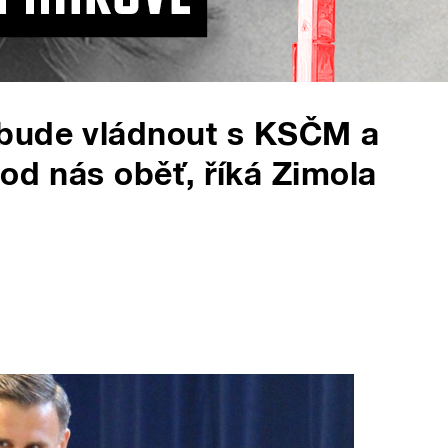
 bude vládnout s KSČM a
od nás oběť, říká Zimola