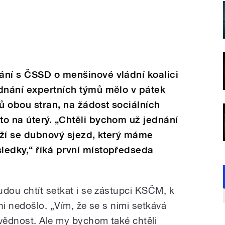
ání s ČSSD o menšinové vládní koalici
ednání expertních týmů mělo v pátek
 obou stran, na žádost sociálních
o na úterý. „Chtěli bychom už jednání
líží se dubnový sjezd, který máme
ledky,“ říká první místopředseda
udou chtít setkat i se zástupci KSČM, k
ni nedošlo. „Vím, že se s nimi setkává
ovědnost. Ale my bychom také chtěli