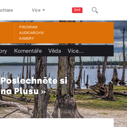
ozhlase
Více
ŽIVĚ
PROGRAM
AUDIOARCHIV
KAMERY
ory
Komentáře
Věda
Více
…