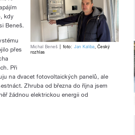
apájím
ě, kdy
 si Beneš.
systému
Michal Beneš
|
foto:
Jan Kaliba
,
Český
jilo přes
rozhlas
echa
ch. Při
u na dvacet fotovoltaických panelů, ale
 šestnáct. Zhruba od března do října jsem
ěř žádnou elektrickou energii od