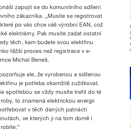
bnáší zapojit se do komunitního sdílení
ivního zákazníka. „Musíte se registrovat
, které po vás chce váš výrobní EAN, což
cké elektrárny. Pak musíte zadat ostatní
tedy těch, kam budete svou elektřinu
linko těžší proces než registrace v e-
emce Michal Beneš.
pozorňuje ale, že vyrobenou a sdílenou
lektřinu je potřeba okamžitě zužitkovat.
Se spotřebou se vždy musíte trefit do té
ýroby, to znamená elektrickou energii
potřebovat v těch daných patnácti
inutách, ve kterých ji na tom domě i
robíte.“