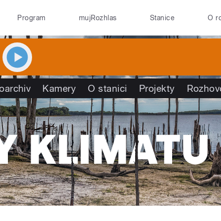
Program
mujRozhlas
Stanice
O r
oarchiv
Kamery
O stanici
Projekty
Rozhov