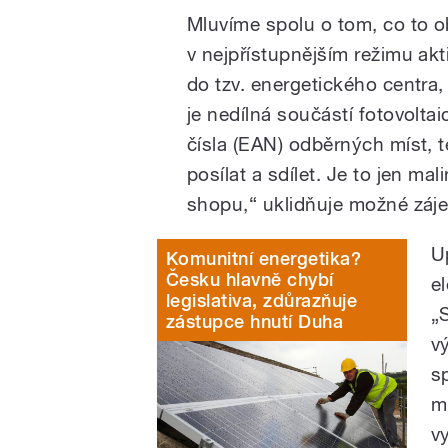
Mluvíme spolu o tom, co to o
v nejpřístupnějším režimu akt
do tzv. energetického centra
je nedílná součástí fotovoltai
čísla (EAN) odběrných míst, 
posílat a sdílet. Je to jen ma
shopu,“ uklidňuje možné záj
U
Komunitní energetika?
Česku hlavně chybí
e
legislativa, zdůrazňuje
„
zástupce hnutí Duha
v
s
m
vy