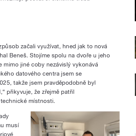
 způsob začali využívat, hned jak to nová
ichal Beneš. Stojíme spolu na dvoře u jeho
e mimo jiné coby nezávislý vykonává
ického datového centra jsem se
2025, takže jsem pravděpodobně byl
,“ přikyvuje, že zřejmě patřil
technické místnosti.
tady
mu musí
eriové