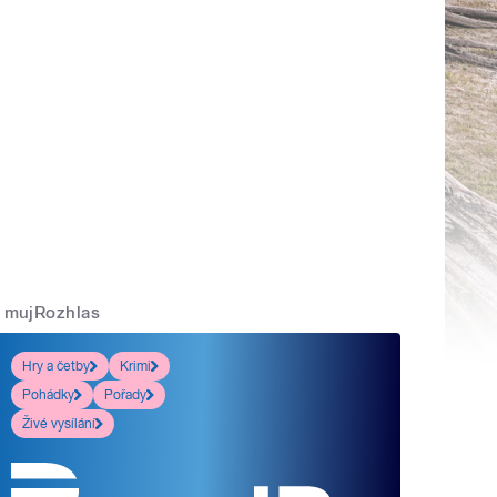
mujRozhlas
Hry a četby
Krimi
Pohádky
Pořady
Živé vysílání