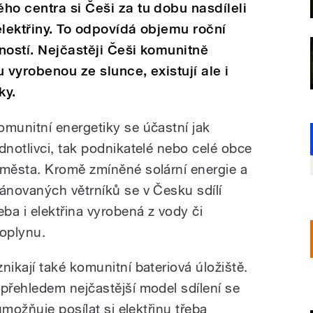
ho centra si Češi za tu dobu nasdíleli
elektřiny. To odpovídá objemu roční
ností. Nejčastěji Češi komunitně
u vyrobenou ze slunce, existují ale i
ky.
omunitní energetiky se účastní jak
ednotlivci, tak podnikatelé nebo celé obce
 města. Kromě zmíněné solární energie a
lánovaných větrníků se v Česku sdílí
řeba i elektřina vyrobená z vody či
ioplynu.
znikají také komunitní bateriová úložiště.
 přehledem nejčastější model sdílení se
umožňuje posílat si elektřinu třeba