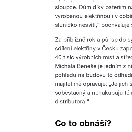
sloupce. Dům díky bateriím n
vyrobenou elektřinou i v dob
sluníčko nesvítí,“ pochvaluje
Za přibližně rok a půl se do 
sdílení elektřiny v Česku zapo
40 tisíc výrobních míst a stř
Michala Beneše je jedním z ni
pohledu na budovu to odhaduj
majitel mě opravuje: „Je jich
soběstačný a nenakupuju tém
distributora.“
Co to obnáší?