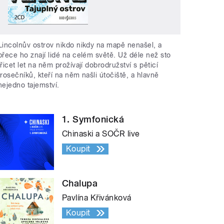
Lincolnův ostrov nikdo nikdy na mapě nenašel, a
přece ho znají lidé na celém světě. Už déle než sto
třicet let na něm prožívají dobrodružství s pěticí
trosečníků, kteří na něm našli útočiště, a hlavně
nejedno tajemství.
1. Symfonická
Chinaski a SOČR live
Koupit
Chalupa
Pavlína Křivánková
Koupit