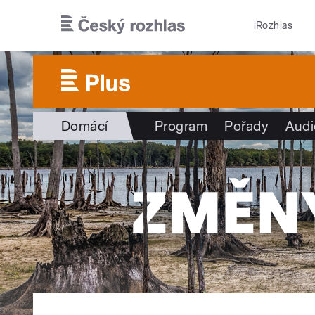
Přejít k hlavnímu obsahu
iRozhlas
Domácí
Program
Pořady
Audi