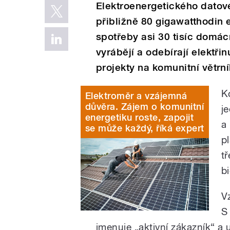
Elektroenergetického datové
přibližně 80 gigawatthodin 
spotřeby asi 30 tisíc domác
vyrábějí a odebírají elektřin
projekty na komunitní větrní
K
Elektroměr a vzájemná
důvěra. Zájem o komunitní
j
energetiku roste, zapojit
a
se může každý, říká expert
p
t
b
V
S
jmenuje „aktivní zákazník“ a 