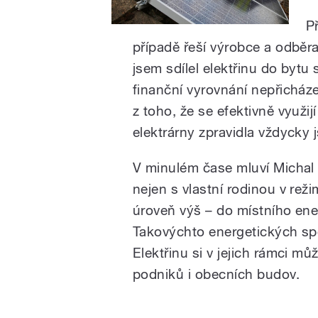
P
případě řeší výrobce a odběr
jsem sdílel elektřinu do bytu
finanční vyrovnání nepřicháze
z toho, že se efektivně využijí
elektrárny zpravidla vždycky 
V minulém čase mluví Michal 
nejen s vlastní rodinou v rež
úroveň výš – do místního ene
Takovýchto energetických spo
Elektřinu si v jejich rámci můž
podniků i obecních budov.