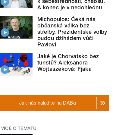
k sebestřednosti, chaosu.
A konec je v nedohlednu
Michopulos: Čeká nás
občanská válka bez
střelby. Prezidentské volby
budou džihádem vůči
Pavlovi
Jaké je Chorvatsko bez
turistů? Aleksandra
Wojtaszeková: Fjaka
Jak nás naladíte na DABu
VÍCE O TÉMATU