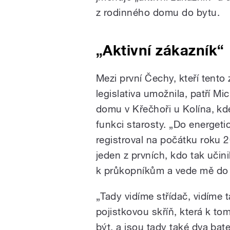
z rodinného domu do bytu.
„Aktivní zákazník“
Mezi první Čechy, kteří tento
legislativa umožnila, patří M
domu v Křečhoři u Kolína, kd
funkci starosty. „Do energet
registroval na počátku roku 
jeden z prvních, kdo tak učinil
k průkopníkům a vede mě do 
„Tady vidíme střídač, vidíme 
pojistkovou skříň, která k to
být, a jsou tady také dva bat