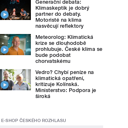
Generační debata:
Klimaskeptik je dobrý
partner do debaty.
Motoristé na klima
nasvěcují reflektory
Meteorolog: Klimatická
krize se dlouhodobě
prohlubuje. České klima se
bude podobat
chorvatskému
Vedro? Chybí peníze na
klimatická opatření,
kritizuje Kolínská.
Ministerstvo: Podpora je
široká
E-SHOP ČESKÉHO ROZHLASU