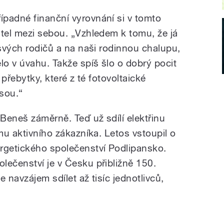
řípadné finanční vyrovnání si v tomto
atel mezi sebou. „Vzhledem k tomu, že já
 svých rodičů a na naši rodinnou chalupu,
lo v úvahu. Takže spíš šlo o dobrý pocit
 přebytky, které z té fotovoltaické
jsou.“
Beneš záměrně. Teď už sdílí elektřinu
imu aktivního zákazníka. Letos vstoupil o
rgetického společenství Podlipansko.
lečenství je v Česku přibližně 150.
e navzájem sdílet až tisíc jednotlivců,