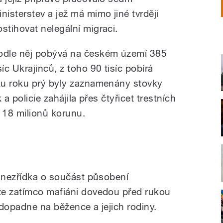
inisterstev a jež má mimo jiné tvrději
ostihovat nelegální migraci.
odle něj pobývá na českém území 385
síc Ukrajinců, z toho 90 tisíc pobírá
ku roku prý byly zaznamenány stovky
a policie zahájila přes čtyřicet trestních
í 18 milionů korunu.
e nezřídka o součást působení
že zatímco mafiáni dovedou před rukou
i dopadne na běžence a jejich rodiny.