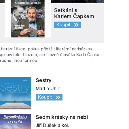
Setkání s
Karlem Čapkem
Koupit
Literární fikce, pokus přiblížit literární nadsázkou
spisovatele, filozofa, ale hlavně člověka Karla Čapka
trochu jinou formou.
Sestry
Martin Uhlíř
Koupit
Sedmikrásky na nebi
Jiří Dušek a kol.