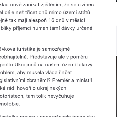
ad nově zanikat zjištěním, že se cizinec
l déle než třicet dnů mimo území států
ejně tak mají alespoň 16 dnů v měsíci
liky příjemci humanitární dávky určené
ávková turistika je samozřejmě
eobhajitelná. Představuje ale v poměru
 počtu Ukrajinců na našem území takový
roblém, aby musela vláda řinčet
egislativními zbraněmi? Premiér a ministři
aké rádi hovoří o ukrajinských
otoristech, tam tolik nevyčuhuje
enofobie.
 účastníky provozu neohrožovala technicky