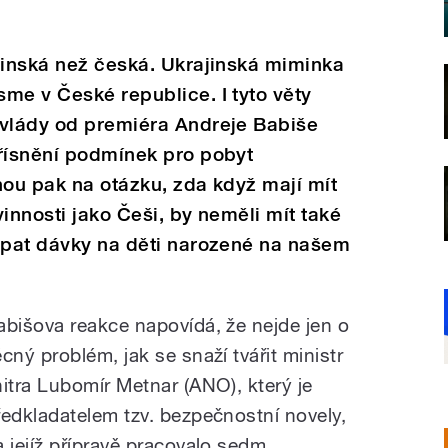
jinská než česká. Ukrajinská miminka
me v České republice. I tyto věty
 vlády od premiéra Andreje Babiše
přísnění podmínek pro pobyt
hou pak na otázku, zda když mají mít
innosti jako Češi, by neměli mít také
erpat dávky na děti narozené na našem
abišova reakce napovídá, že nejde jen o
ěcný problém, jak se snaží tvářit ministr
nitra Lubomír Metnar (ANO), který je
ředkladatelem tzv. bezpečnostní novely,
a jejíž přípravě pracovalo sedm