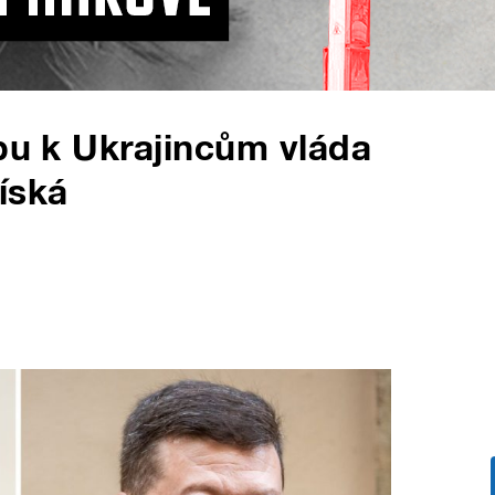
upu k Ukrajincům vláda
íská