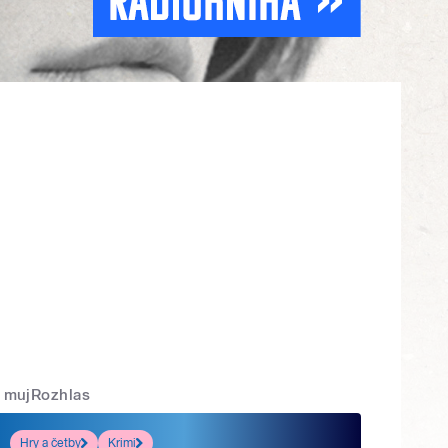
mujRozhlas
Hry a četby
Krimi