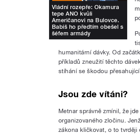
Vládní rozepře: Okamura
m
tepe ANO kvůli
p
Američanovi na Bulovce.
Babiš ho předtím obešel s
šéfem armády
P
ti
humanitární dávky. Od začát
příkladů zneužití těchto dávek 
stíhání se škodou přesahujíc
Jsou zde vítáni?
Metnar správně zmínil, že jd
organizovaného zločinu. Jen
zákona kličkovat, o to tvrděj