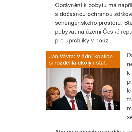
Oprávnění k pobytu má napříkl
s dočasnou ochranou zdržova
schengenského prostoru.
St
pobývat na území České repub
pro uprchlíky v nouzi.
D
Jan Vávra: Vládní koalice
si rozdělila úkoly i stát
n
k
p
l
t
m
x
Aby po silnicích nejezdila a