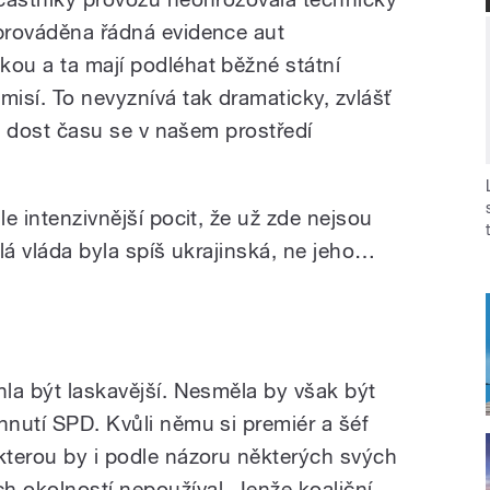
 prováděna řádná evidence aut
kou a ta mají podléhat běžné státní
misí. To nevyznívá tak dramaticky, zvlášť
ěli dost času se v našem prostředí
le intenzivnější pocit, že už zde nejsou
ulá vláda byla spíš ukrajinská, ne jeho…
hla být laskavější. Nesměla by však být
hnutí SPD. Kvůli němu si premiér a šéf
 kterou by i podle názoru některých svých
h okolností nepoužíval. Jenže koaliční