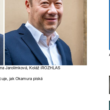
ana Jarolímková, Koláž iROZHLAS
ncuje, jak Okamura píská