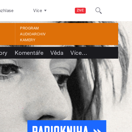
ozhlase
Více
ŽIVĚ
PROGRAM
AUDIOARCHIV
KAMERY
ory
Komentáře
Věda
Více
…