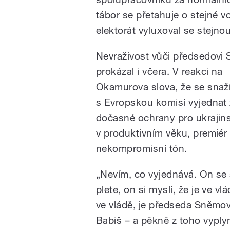
tábor se přetahuje o stejné 
elektorát vyluxoval se stejn
Nevraživost vůči předsedovi
prokázal i včera. V reakci na
Okamurova slova, že se snaž
s Evropskou komisí vyjednat 
dočasné ochrany pro ukraji
v produktivním věku, premiér 
nekompromisní tón.
„Nevím, co vyjednává. On se 
plete, on si myslí, že je ve vl
ve vládě, je předseda Sněmo
Babiš – a pěkně z toho vyplynu