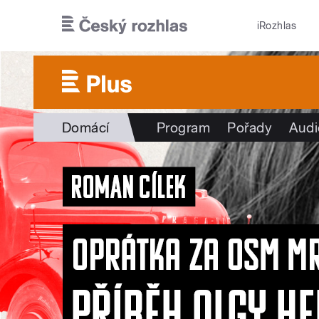
Přejít k hlavnímu obsahu
iRozhlas
Domácí
Program
Pořady
Audi