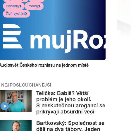
Pohádky
Pořady
Živé vysílání
Audiosvět Českého rozhlasu na jednom místě
NEJPOSLOUCHANĚJŠÍ
Telička: Babiš? Větší
problém je jeho okolí.
S neskutečnou arogancí se
přikrývají absurdní věci
Bartkovský: Společnost se
dělí na dva tábory. Jeden