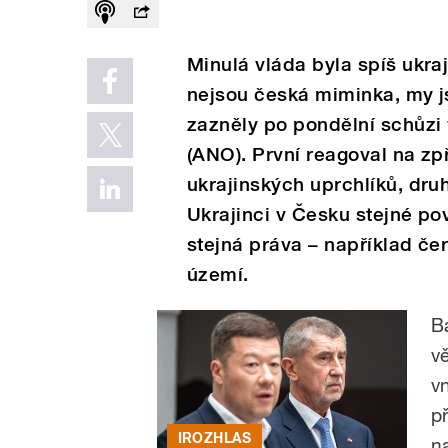
Minulá vláda byla spíš ukra
nejsou česká miminka, my js
zazněly po pondělní schůzi
(ANO). První reagoval na z
ukrajinských uprchlíků, dru
Ukrajinci v Česku stejné pov
stejná práva – například č
území.
B
v
v
p
IROZHLAS
n