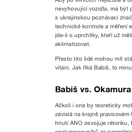
nevyhovující vozidla, má být
s ukrajinskou poznávací znač
technické kontrole a měření e
jde-li o uprchlíky, kteří už m
aklimatizovat.
Přesto tito lidé mohou mít stá
vítáni. Jak říká Babiš, to min
Babiš vs. Okamura
Ačkoli i ona by teoreticky mo
závislá na krajně pravicovém 
hnutí ANO osvojuje rétoriku,
spolupracovníků za normálníc