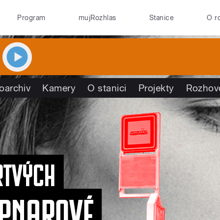
Program
mujRozhlas
Stanice
O r
oarchiv
Kamery
O stanici
Projekty
Rozhov