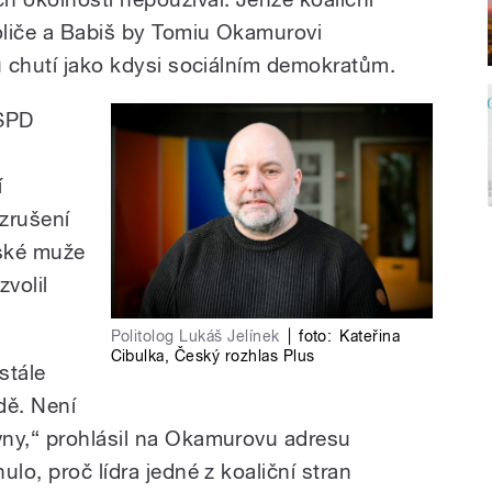
voliče a Babiš by Tomiu Okamurovi
ou chutí jako kdysi sociálním demokratům.
 SPD
í
zrušení
nské muže
zvolil
Politolog Lukáš Jelínek
|
foto:
Kateřina
Cibulka
,
Český rozhlas Plus
stále
ádě. Není
vny,“ prohlásil na Okamurovu adresu
lo, proč lídra jedné z koaliční stran