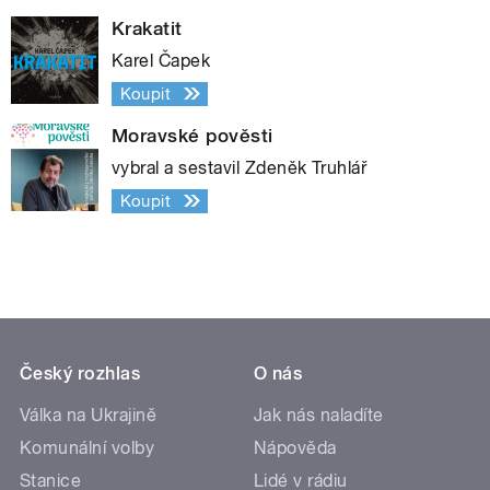
Krakatit
Karel Čapek
Koupit
Moravské pověsti
vybral a sestavil Zdeněk Truhlář
Koupit
Český rozhlas
O nás
Válka na Ukrajině
Jak nás naladíte
Komunální volby
Nápověda
Stanice
Lidé v rádiu