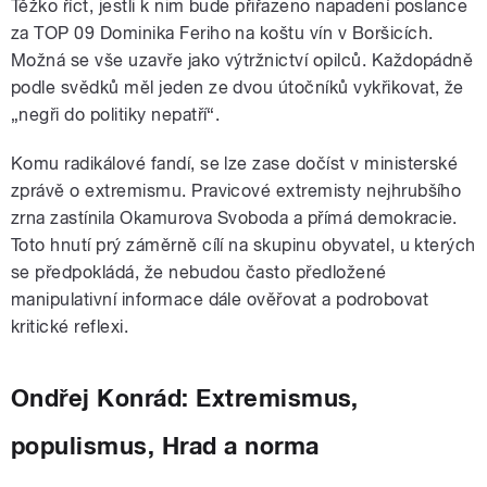
Těžko říct, jestli k nim bude přiřazeno napadení poslance
za TOP 09 Dominika Feriho na koštu vín v Boršicích.
Možná se vše uzavře jako výtržnictví opilců. Každopádně
podle svědků měl jeden ze dvou útočníků vykřikovat, že
„negři do politiky nepatří“.
Komu radikálové fandí, se lze zase dočíst v ministerské
zprávě o extremismu. Pravicové extremisty nejhrubšího
zrna zastínila Okamurova Svoboda a přímá demokracie.
Toto hnutí prý záměrně cílí na skupinu obyvatel, u kterých
se předpokládá, že nebudou často předložené
manipulativní informace dále ověřovat a podrobovat
kritické reflexi.
Ondřej Konrád: Extremismus,
populismus, Hrad a norma