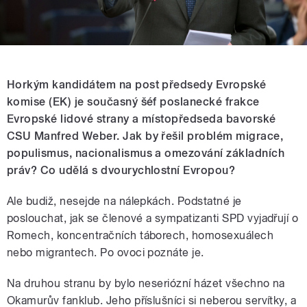
Horkým kandidátem na post předsedy Evropské
komise (EK) je současný šéf poslanecké frakce
Evropské lidové strany a místopředseda bavorské
CSU Manfred Weber. Jak by řešil problém migrace,
populismus, nacionalismus a omezování základních
práv? Co udělá s dvourychlostní Evropou?
Ale budiž, nesejde na nálepkách. Podstatné je
poslouchat, jak se členové a sympatizanti SPD vyjadřují o
Romech, koncentračních táborech, homosexuálech
nebo migrantech. Po ovoci poznáte je.
Na druhou stranu by bylo neseriózní házet všechno na
Okamurův fanklub. Jeho příslušníci si neberou servítky, a