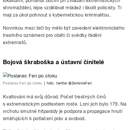
lokalitami, pomáhat obcím při zvládání extremistických
shromáždění, lépe vzdělávat mládež i školit policisty. Ti
mají za úkol pohnout s kybernetickou kriminalitou.
Novinkou mezi biči by mělo být zavedení elektronického
trestního oznámení pro oběti či svědky řádění
extremistů.
Bojová škraboška a ústavní činitelé
Poslanec Feri po útoku
|
foto:
twitter @DominikFeri
Kvaltování má svůj důvod. Počet trestných činů
s extremistickým podtextem roste. Loni jich bylo 179. Na
vrcholu smutné hitparády je podpora a propagace hnutí
směřujících k potlačení práv a svobod.