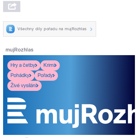
Všechny díly pořadu na mujRozhlas
mujRozhlas
Hry a četby
Krimi
Pohádky
Pořady
Živé vysílání