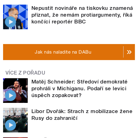
Nepustit novináře na tiskovku znamená
přiznat, že nemám protiargumenty, říká
končící reportér BBC
Jak nás naladíte na DABu
VÍCE Z POŘADU
Matěj Schneider: Středoví demokraté
prohráli v Michiganu. Podaří se levici
úspěch zopakovat?
Libor Dvořák: Strach z mobilizace žene
Rusy do zahraničí