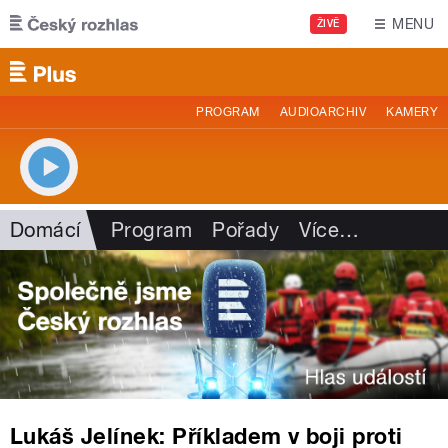
Přejít k hlavnímu obsahu
MENU
ŽIVĚ
PROGRAM
AUDIOARCHIV
KAMERY
Domácí
Program
Pořady
Více
…
Lukáš Jelínek: Příkladem v boji proti