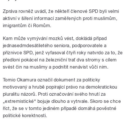
Zpráva rovněž uvádí, že někteří členové SPD byli velmi
aktivní v šíření informací zaměřených proti muslimům,
imigrantům či Romům.
Kam může vymývání mozků vést, dokládá případ
jednasedmdesátiletého seniora, podporovatele a
příznivce SPD, jenž vyfasoval čtyři roky natvrdo za to, že
předloni pokácel na železniční trať dva stromy s cílem
svést čin na muslimy a podnítit nenávist vůči nim.
Tomio Okamura označil dokument za politicky
motivovaný a hrubě popírající právo na demokratickou
pluralitu názorů. Proti označování svého hnutí za
„extremistické“ bojuje dlouho a vytrvale. Skoro se chce
říct, že se v tomto jediném případě domáhá pověstné
politické korektnosti.