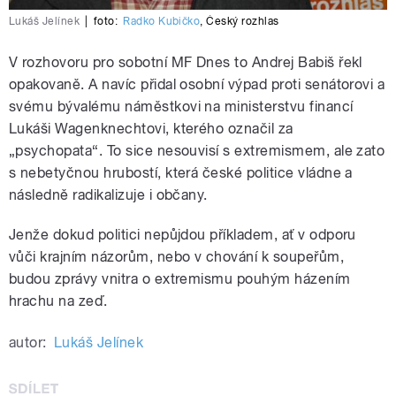
Lukáš Jelínek
|
foto:
Radko Kubičko
,
Český rozhlas
V rozhovoru pro sobotní MF Dnes to Andrej Babiš řekl
opakovaně. A navíc přidal osobní výpad proti senátorovi a
svému bývalému náměstkovi na ministerstvu financí
Lukáši Wagenknechtovi, kterého označil za
„psychopata“. To sice nesouvisí s extremismem, ale zato
s nebetyčnou hrubostí, která české politice vládne a
následně radikalizuje i občany.
Jenže dokud politici nepůjdou příkladem, ať v odporu
vůči krajním názorům, nebo v chování k soupeřům,
budou zprávy vnitra o extremismu pouhým házením
hrachu na zeď.
autor:
Lukáš Jelínek