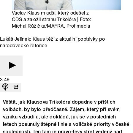
Václav Klaus mladší, který odešel z
ODS a založil stranu Trikolóra | Foto:
Michal Růžička/MAFRA, Profimedia
Lukáš Jelínek: Klaus těží z aktuální poptávky po
národovecké rétorice
3:49
Věštit, jak Klausova Trikolóra dopadne v příštích
volbách, by bylo předčasné. Zájem, který při svém
vzniku vzbudila, ale dokládá, jak se v posledních
letech posunuly štěpné linie a voličské priority v české
společnosti. Ten tam je pravo-levý střet vedený nad