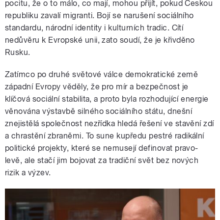
pocitu, že o to málo, co mají, mohou přijít, pokud Českou
republiku zavalí migranti. Bojí se narušení sociálního
standardu, národní identity i kulturních tradic. Cítí
nedůvěru k Evropské unii, zato soudí, že je křivděno
Rusku.
Zatímco po druhé světové válce demokratické země
západní Evropy věděly, že pro mír a bezpečnost je
klíčová sociální stabilita, a proto byla rozhodující energie
věnována výstavbě silného sociálního státu, dnešní
znejistělá společnost nezřídka hledá řešení ve stavění zdí
a chrastění zbraněmi. To sune kupředu pestré radikální
politické projekty, které se nemusejí definovat pravo-
levě, ale stačí jim bojovat za tradiční svět bez nových
rizik a výzev.