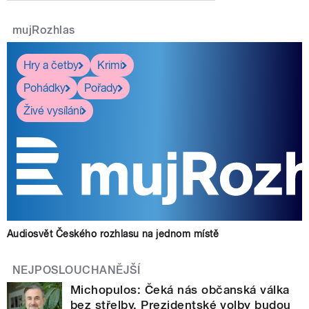
mujRozhlas
Hry a četby
Krimi
Pohádky
Pořady
Živé vysílání
Audiosvět Českého rozhlasu na jednom místě
NEJPOSLOUCHANĚJŠÍ
Michopulos: Čeká nás občanská válka
bez střelby. Prezidentské volby budou