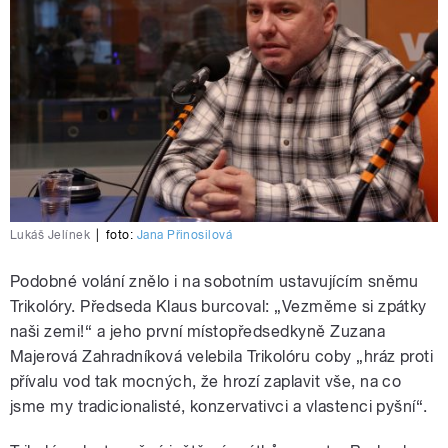
Lukáš Jelínek
|
foto:
Jana Přinosilová
Podobné volání znělo i na sobotním ustavujícím sněmu
Trikolóry. Předseda Klaus burcoval: „Vezměme si zpátky
naši zemi!“ a jeho první místopředsedkyně Zuzana
Majerová Zahradníková velebila Trikolóru coby „hráz proti
přívalu vod tak mocných, že hrozí zaplavit vše, na co
jsme my tradicionalisté, konzervativci a vlastenci pyšní“.