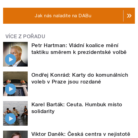
Jak nás naladíte na DABu
VÍCE Z POŘADU
Petr Hartman: Vládní koalice mění
taktiku směrem k prezidentské volbě
Ondřej Konrád: Karty do komunálních
voleb v Praze jsou rozdané
Karel Barták: Ceuta. Humbuk místo
solidarity
Viktor Daněk: Česká centra v nejistotě