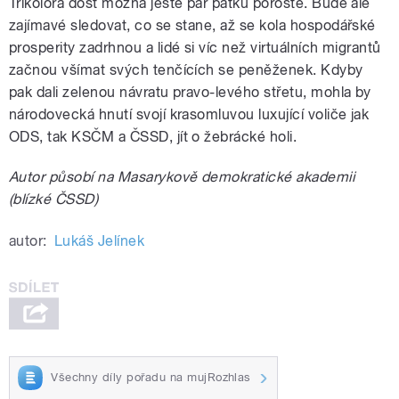
Trikolóra dost možná ještě pár pátků poroste. Bude ale
zajímavé sledovat, co se stane, až se kola hospodářské
prosperity zadrhnou a lidé si víc než virtuálních migrantů
začnou všímat svých tenčících se peněženek. Kdyby
pak dali zelenou návratu pravo-levého střetu, mohla by
národovecká hnutí svojí krasomluvou luxující voliče jak
ODS, tak KSČM a ČSSD, jít o žebrácké holi.
Autor působí na Masarykově demokratické akademii
(blízké ČSSD)
autor:
Lukáš Jelínek
Všechny díly pořadu na mujRozhlas