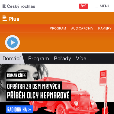
Přejít k hlavnímu obsahu
MENU
ŽIVĚ
PROGRAM
AUDIOARCHIV
KAMERY
Domácí
Program
Pořady
Více
…