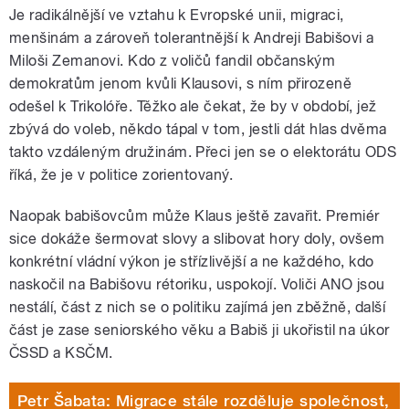
Je radikálnější ve vztahu k Evropské unii, migraci,
menšinám a zároveň tolerantnější k Andreji Babišovi a
Miloši Zemanovi. Kdo z voličů fandil občanským
demokratům jenom kvůli Klausovi, s ním přirozeně
odešel k Trikolóře. Těžko ale čekat, že by v období, jež
zbývá do voleb, někdo tápal v tom, jestli dát hlas dvěma
takto vzdáleným družinám. Přeci jen se o elektorátu ODS
říká, že je v politice zorientovaný.
Naopak babišovcům může Klaus ještě zavařit. Premiér
sice dokáže šermovat slovy a slibovat hory doly, ovšem
konkrétní vládní výkon je střízlivější a ne každého, kdo
naskočil na Babišovu rétoriku, uspokojí. Voliči ANO jsou
nestálí, část z nich se o politiku zajímá jen zběžně, další
část je zase seniorského věku a Babiš ji ukořistil na úkor
ČSSD a KSČM.
Petr Šabata: Migrace stále rozděluje společnost,