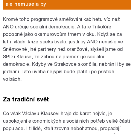
ale nemusela by
Kromě toho programové směřování kabinetu víc než
ANO určuje sociální demokracie. A ta je Trikolóře
podobně jako okamurovcům trnem v oku. Když se za
letní vládní krize spekulovalo, jestli by ANO nenašlo ve
Sněmovně jiné partnery než oranžové, slyšeli jsme od
SPD i Klause, že žábou na prameni je sociální
demokracie. Kdyby ve Strakovce skončila, nebránili by se
jednání. Tato úvaha nejspíš bude platit i po příštích
volbách.
Za tradiční svět
Co však Václavu Klausovi hraje do karet nejvíc, je
uspokojení ekonomických a sociálních potřeb velké části
populace. I ti lidé, kteří zrovna nebohatnou, propadají