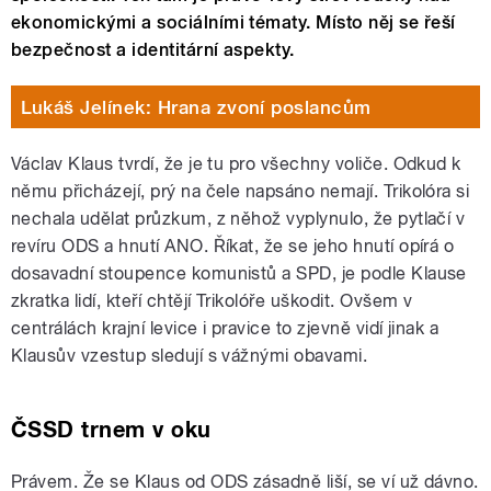
ekonomickými a sociálními tématy. Místo něj se řeší
bezpečnost a identitární aspekty.
Lukáš Jelínek: Hrana zvoní poslancům
Václav Klaus tvrdí, že je tu pro všechny voliče. Odkud k
němu přicházejí, prý na čele napsáno nemají. Trikolóra si
nechala udělat průzkum, z něhož vyplynulo, že pytlačí v
revíru ODS a hnutí ANO. Říkat, že se jeho hnutí opírá o
dosavadní stoupence komunistů a SPD, je podle Klause
zkratka lidí, kteří chtějí Trikolóře uškodit. Ovšem v
centrálách krajní levice i pravice to zjevně vidí jinak a
Klausův vzestup sledují s vážnými obavami.
ČSSD trnem v oku
Právem. Že se Klaus od ODS zásadně liší, se ví už dávno.