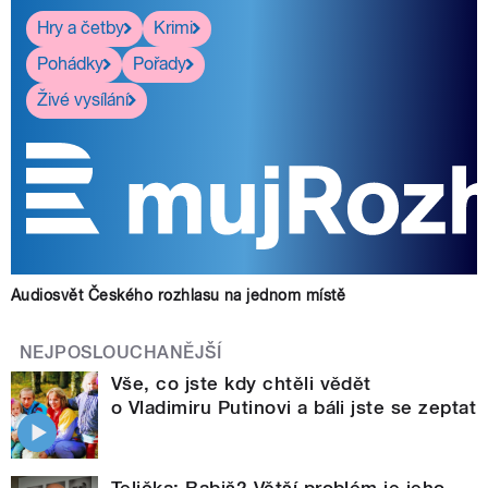
Hry a četby
Krimi
Pohádky
Pořady
Živé vysílání
Audiosvět Českého rozhlasu na jednom místě
NEJPOSLOUCHANĚJŠÍ
Vše, co jste kdy chtěli vědět
o Vladimiru Putinovi a báli jste se zeptat
Telička: Babiš? Větší problém je jeho