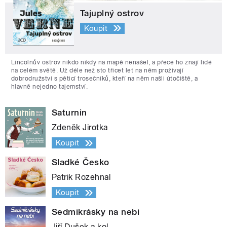
Tajuplný ostrov
Koupit
Lincolnův ostrov nikdo nikdy na mapě nenašel, a přece ho znají lidé
na celém světě. Už déle než sto třicet let na něm prožívají
dobrodružství s pěticí trosečníků, kteří na něm našli útočiště, a
hlavně nejedno tajemství.
Saturnin
Zdeněk Jirotka
Koupit
Sladké Česko
Patrik Rozehnal
Koupit
Sedmikrásky na nebi
Jiří Dušek a kol.