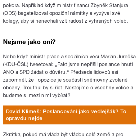
pokora. Například když ministr financí Zbyněk Stanjura
(ODS) bagatelizoval opoziční námitky a vyzýval své
kolegy, aby si nenechali vzít radost z vyhraných voleb.
Nejsme jako oni?
Nebo když ministr práce a sociálních věcí Marian Jurečka
(KDU-ČSL) tweetoval: „Fakt jsme nepřišli poslance hnutí
ANO a SPD žádat o důvěru.“ Předseda lidovců asi
zapomněl, že i opozice je součástí sněmovny zvolené
občany. Troufnul by si říct: Nestojíme o všechny voliče a
budeme si mezi nimi vybírat?
David Klimeš: Poslancování jako vedlejšák? To
opravdu nejde
Zkrátka, pokud má vláda být vládou celé země a pro