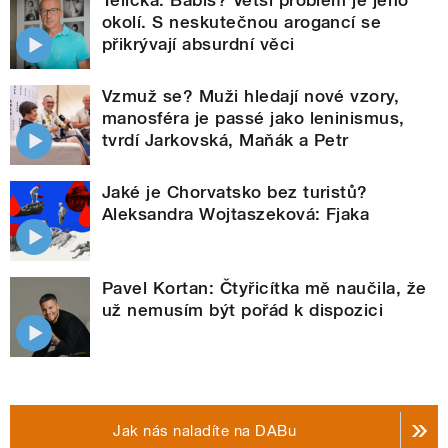
okolí. S neskutečnou arogancí se
přikrývají absurdní věci
Vzmuž se? Muži hledají nové vzory,
manosféra je passé jako leninismus,
tvrdí Jarkovská, Maňák a Petr
Jaké je Chorvatsko bez turistů?
Aleksandra Wojtaszeková: Fjaka
Pavel Kortan: Čtyřicítka mě naučila, že
už nemusím být pořád k dispozici
Jak nás naladíte na DABu