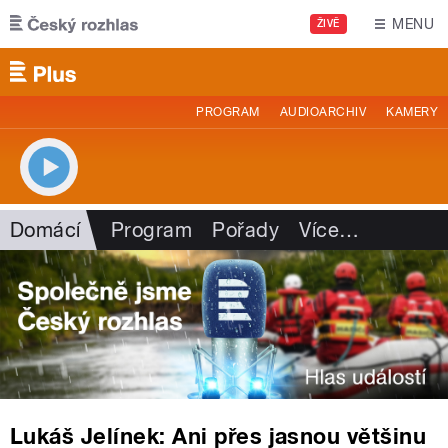
Přejít k hlavnímu obsahu
MENU
ŽIVĚ
PROGRAM
AUDIOARCHIV
KAMERY
Domácí
Program
Pořady
Více
…
Lukáš Jelínek: Ani přes jasnou většinu