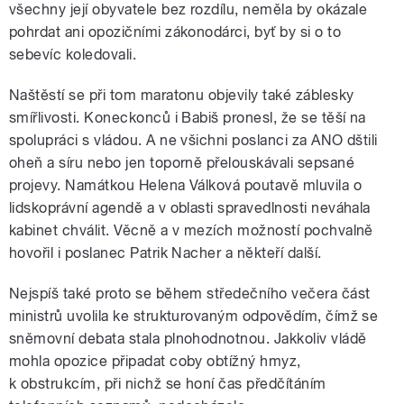
všechny její obyvatele bez rozdílu, neměla by okázale
pohrdat ani opozičními zákonodárci, byť by si o to
sebevíc koledovali.
Naštěstí se při tom maratonu objevily také záblesky
smířlivosti. Koneckonců i Babiš pronesl, že se těší na
spolupráci s vládou. A ne všichni poslanci za ANO dštili
oheň a síru nebo jen toporně přelouskávali sepsané
projevy. Namátkou Helena Válková poutavě mluvila o
lidskoprávní agendě a v oblasti spravedlnosti neváhala
kabinet chválit. Věcně a v mezích možností pochvalně
hovořil i poslanec Patrik Nacher a někteří další.
Nejspíš také proto se během středečního večera část
ministrů uvolila ke strukturovaným odpovědím, čímž se
sněmovní debata stala plnohodnotnou. Jakkoliv vládě
mohla opozice připadat coby obtížný hmyz,
k obstrukcím, při nichž se honí čas předčítáním