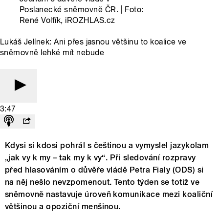
Poslanecké sněmovně ČR. | Foto:
René Volfík, iROZHLAS.cz
Lukáš Jelínek: Ani přes jasnou většinu to koalice ve
sněmovně lehké mít nebude
3:47
Kdysi si kdosi pohrál s češtinou a vymyslel jazykolam
„jak vy k my – tak my k vy“. Při sledování rozpravy
před hlasováním o důvěře vládě Petra Fialy (ODS) si
na něj nešlo nevzpomenout. Tento týden se totiž ve
sněmovně nastavuje úroveň komunikace mezi koaliční
většinou a opoziční menšinou.