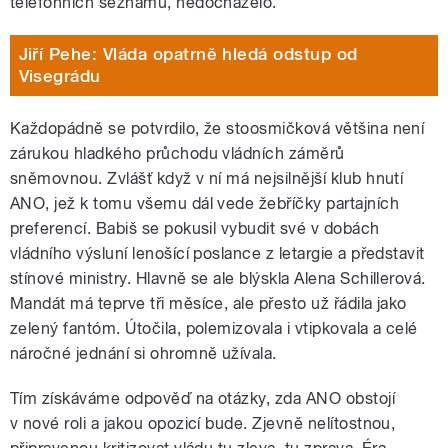
telefonních seznamů, nedocházelo.
Jiří Pehe: Vláda opatrně hledá odstup od
Visegrádu
Každopádně se potvrdilo, že stoosmičková většina není
zárukou hladkého průchodu vládních záměrů
sněmovnou. Zvlášť když v ní má nejsilnější klub hnutí
ANO, jež k tomu všemu dál vede žebříčky partajních
preferencí. Babiš se pokusil vybudit své v dobách
vládního výsluní lenošící poslance z letargie a představit
stínové ministry. Hlavně se ale blýskla Alena Schillerová.
Mandát má teprve tři měsíce, ale přesto už řádila jako
zelený fantóm. Útočila, polemizovala i vtipkovala a celé
náročné jednání si ohromně užívala.
Tím získáváme odpověď na otázky, zda ANO obstojí
v nové roli a jakou opozicí bude. Zjevně nelítostnou,