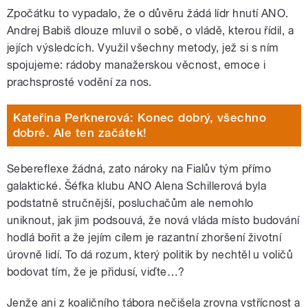
Zpočátku to vypadalo, že o důvěru žádá lídr hnutí ANO.
Andrej Babiš dlouze mluvil o sobě, o vládě, kterou řídil, a
jejích výsledcích. Využil všechny metody, jež si s ním
spojujeme: rádoby manažerskou věcnost, emoce i
prachsprosté vodění za nos.
Kateřina Perknerová: Konec dobrý, všechno
dobré. Ale ten začátek!
Sebereflexe žádná, zato nároky na Fialův tým přímo
galaktické. Šéfka klubu ANO Alena Schillerová byla
podstatně stručnější, posluchačům ale nemohlo
uniknout, jak jim podsouvá, že nová vláda místo budování
hodlá bořit a že jejím cílem je razantní zhoršení životní
úrovně lidí. To dá rozum, který politik by nechtěl u voličů
bodovat tím, že je přidusí, viďte…?
Jenže ani z koaličního tábora nečišela zrovna vstřícnost a