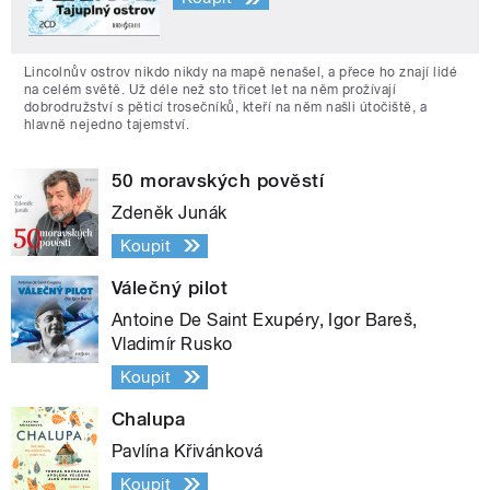
Lincolnův ostrov nikdo nikdy na mapě nenašel, a přece ho znají lidé
na celém světě. Už déle než sto třicet let na něm prožívají
dobrodružství s pěticí trosečníků, kteří na něm našli útočiště, a
hlavně nejedno tajemství.
50 moravských pověstí
Zdeněk Junák
Koupit
Válečný pilot
Antoine De Saint Exupéry, Igor Bareš,
Vladimír Rusko
Koupit
Chalupa
Pavlína Křivánková
Koupit