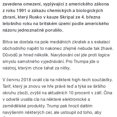
zavedena omezení, vyplývající z amerického zákona
z roku 1991 o zákazu chemických a biologických
zbraní, který Rusko v kauze Skripal ze 4. března
letošního roku na britském území podle amerického
názoru jednoznačně porušilo.
Bitva se dostala na pole mediálních zkratek a s eskalací
obchodního napětí to nakonec zřejmě nebude tak žhavé.
Důvodů je hned několik. Navyšování cel jde proti logice
smyslu samotného vyjednávání. Pro Trumpa jde o
nástroj, kterým chce tahat za nitky.
V červnu 2018 uvalil cla na některé high-tech součástky.
Tarif, který je znovu ve hře právě teď a týká se širšího
okruhu zboží, zvýšil na aktuálních 10 procent v září. Čína
v odvetě uvalila cla na některé elektronické a
zemědělské produkty. Trump pak hrozil dalším
navýšením některých cel, ale ustoupil od toho, aby