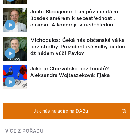
Joch: Sledujeme Trumpův mentální
úpadek směrem k sebestřednosti,
chaosu. A konec je v nedohlednu
Michopulos: Čeká nás občanská válka
bez střelby. Prezidentské volby budou
džihádem vůči Pavlovi
Jaké je Chorvatsko bez turistů?
Aleksandra Wojtaszeková: Fjaka
Jak nás naladíte na DABu
VÍCE Z POŘADU