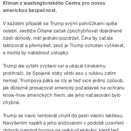
Kliman z washingtonského Centra pro novou
americkou bezpečnost.
V každém případě se Trump svými pohrůžkami spíše
oslabil. Jestliže Číňané začali zpochybňovat dojednané
části dohody, měl jednání pozdržet. Čína by začala
taktizovat a přemýšlet, proč je Trump ochoten vyčkávat,
a mohla by nabídnout ústupky.
Trump ale vytáhl zvýšení cel a ukázal čínskému
protihráči, že Spojené státy větší eso v rukávu zatím
nemají. Trumpova páka se cly je teď sice jediný způsob,
jak důrazně prosazovat americký požadavek na ochranu
know-how amerických firem, ale jeho načasování bylo
chybné.
Trump se navíc tentokrát chytil do pasti vlastní taktikou.
Navýšením napětí a jeho snižováním v podobě uzavření
dohody namlsal byznys na velká očekávání, která teď