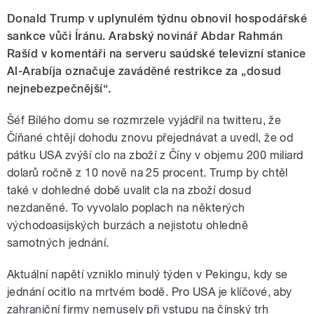
Donald Trump v uplynulém týdnu obnovil hospodářské
sankce vůči Íránu. Arabský novinář Abdar Rahmán
Rašíd v komentáři na serveru saúdské televizní stanice
Al-Arabíja označuje zaváděné restrikce za „dosud
nejnebezpečnější“.
Šéf Bílého domu se rozmrzele vyjádřil na twitteru, že
Číňané chtějí dohodu znovu přejednávat a uvedl, že od
pátku USA zvýší clo na zboží z Číny v objemu 200 miliard
dolarů ročně z 10 nově na 25 procent. Trump by chtěl
také v dohledné době uvalit cla na zboží dosud
nezdaněné. To vyvolalo poplach na některých
východoasijských burzách a nejistotu ohledně
samotných jednání.
Aktuální napětí vzniklo minulý týden v Pekingu, kdy se
jednání ocitlo na mrtvém bodě. Pro USA je klíčové, aby
zahraniční firmy nemusely při vstupu na čínský trh