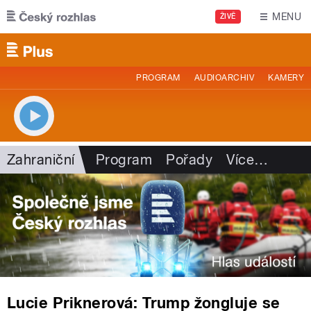
Přejít k hlavnímu obsahu
MENU
ŽIVĚ
PROGRAM
AUDIOARCHIV
KAMERY
Zahraniční
Program
Pořady
Více
…
Lucie Priknerová: Trump žongluje se