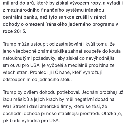
miliard dolarů, které by získal vývozem ropy, a vyřadili
z mezinárodního finančního systému íránskou
centrální banku, než tyto sankce zrušili v rámci
dohody o omezení íránského jaderného programu v
roce 2015.
Trump může ustoupit od zastrašování i kvůli tomu, že
jeho všeobecně známá taktika zahnat soupeře do kouta
nafouknutými požadavky, aby získal co nevýhodnější
smlouvu pro USA, je vyčpělá a mediálně propírána ze
všech stran. Prohledli ji i Číňané, kteří vyhrožují
odstoupením od jednacího stolu.
Trump by ovšem dohodu potřeboval. Jednání probíhají už
řadu měsíců a jejich krach by měl negativní dopad na
Wall Street i další americké firmy, které se těší, že
obchodní dohoda přinese stabilnější prostředí. Otázka je,
jak bude výhodná pro USA.