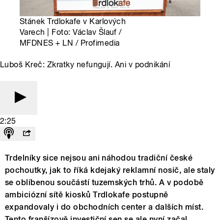
Stánek Trdlokafe v Karlových
Varech | Foto: Václav Šlauf /
MFDNES + LN / Profimedia
Luboš Kreč: Zkratky nefungují. Ani v podnikání
2:25
Trdelníky sice nejsou ani náhodou tradiční české
pochoutky, jak to říká kdejaký reklamní nosič, ale staly
se oblíbenou součástí tuzemských trhů. A v podobě
ambiciózní sítě kiosků Trdlokafe postupně
expandovaly i do obchodních center a dalších míst.
Tento franšízově investiční sen se ale nyní začal