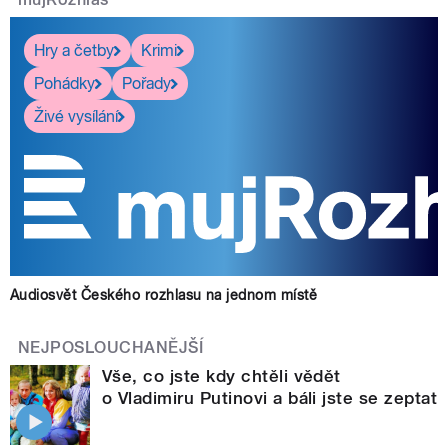
Hry a četby
Krimi
Pohádky
Pořady
Živé vysílání
Audiosvět Českého rozhlasu na jednom místě
NEJPOSLOUCHANĚJŠÍ
Vše, co jste kdy chtěli vědět
o Vladimiru Putinovi a báli jste se zeptat