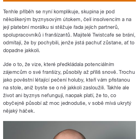
Tenhle příběh se nyní komplikuje, skupina je pod
několikerým byznysovým útokem, čelí insolvencím a na
její platební morálku si stěžuje řada jejích partnerů,
spolupracovníků i franšízantů. Majitelé Twistcafe se brání,
odmítají, že by pochybili, jenže jistá pachuť zůstane, ať to
dopadne jakkoli.
Jde o to, že vize, které předkládala potenciálním
zájemcům o své franšízy, působily až příliš snově. Trochu
jako pověstní létající pečení holuby, kteří vám přistanou
na stole, aniž byste se o ně jakkoli zasloužili. Takhle ale
život ani byznys nefungují, naopak platí, že to, co
obyčejně působí až moc jednoduše, v sobě mívá ukrytý
nějaký háček.