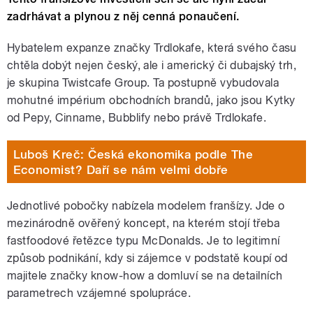
zadrhávat a plynou z něj cenná ponaučení.
Hybatelem expanze značky Trdlokafe, která svého času
chtěla dobýt nejen český, ale i americký či dubajský trh,
je skupina Twistcafe Group. Ta postupně vybudovala
mohutné impérium obchodních brandů, jako jsou Kytky
od Pepy, Cinname, Bubblify nebo právě Trdlokafe.
Luboš Kreč: Česká ekonomika podle The
Economist? Daří se nám velmi dobře
Jednotlivé pobočky nabízela modelem franšízy. Jde o
mezinárodně ověřený koncept, na kterém stojí třeba
fastfoodové řetězce typu McDonalds. Je to legitimní
způsob podnikání, kdy si zájemce v podstatě koupí od
majitele značky know-how a domluví se na detailních
parametrech vzájemné spolupráce.