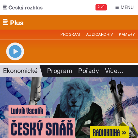
Přejít k hlavnímu obsahu
MENU
ŽIVĚ
PROGRAM
AUDIOARCHIV
KAMERY
Ekonomické
Program
Pořady
Více
…