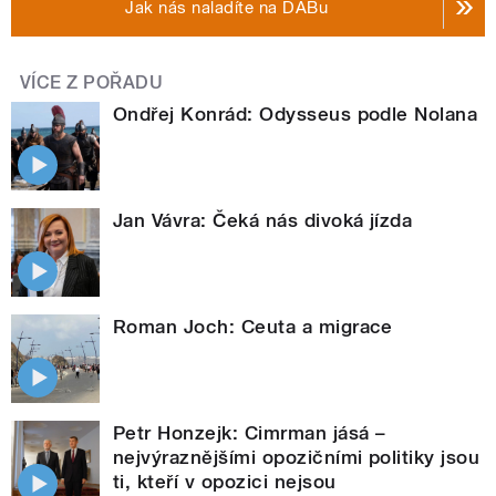
Jak nás naladíte na DABu
VÍCE Z POŘADU
Ondřej Konrád: Odysseus podle Nolana
Jan Vávra: Čeká nás divoká jízda
Roman Joch: Ceuta a migrace
Petr Honzejk: Cimrman jásá –
nejvýraznějšími opozičními politiky jsou
ti, kteří v opozici nejsou