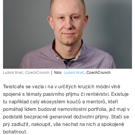
Luboš Kreč, CzechCrunch
|
foto:
Luboš Kreč
,
CzechCrunch
Twistcafe se vezla i na v určitých kruzích módní vlně
spojené s tématy pasivního příjmu či rentiérství. Existuje
tu například celý ekosystém koučů a mentorů, kteří
pomáhají lidem budovat nemovitostní portfolia, jež mají v
podstatě bezpracně generovat doživotní příjmy. Stačí se
prý zadlužit, nakoupit, vše nechat na nich a spokojeně
bohatnout.