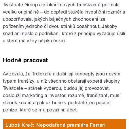
Twistcafe Group ale lákání nových franšízantů pojímala
vcelku originálně – do popředí stavěla investiční rozměr a
upozorňovala, jakých báječných zhodnocení lze
pořízením jednoho či dvou stánků dosáhnout. Jakoby
snad ani nešlo o podnikání, které z principu vyžaduje úsilí
a které má vždy nějaká úskalí.
Hodně pracovat
Avizovala, že Trdlokafe a další její koncepty jsou novým
typem franšízy, u níž všechno obstarají experti skupiny
Twistcafe – stánek vyberou, budou jej provozovat,
obslouží marketing a investor, rozuměj franšízant, musí
stánek koupit a pak už bude v podstatě jen počítat
peníze, které se mu povalí na účet.
Luboš Kreč: Nepodařená premiéra Ferrari