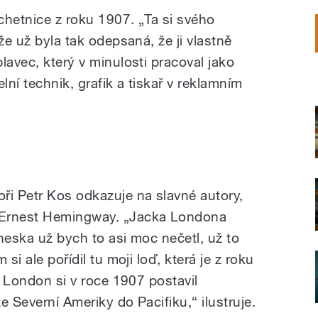
chetnice z roku 1907. „Ta si svého
že už byla tak odepsaná, že ji vlastně
lavec, který v minulosti pracoval jako
lní technik, grafik a tiskař v reklamním
ři Petr Kos odkazuje na slavné autory,
 Ernest Hemingway. „Jacka Londona
neska už bych to asi moc nečetl, už to
si ale pořídil tu moji loď, která je z roku
ck London si v roce 1907 postavil
ze Severní Ameriky do Pacifiku,“ ilustruje.