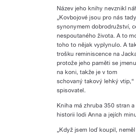
Název jeho knihy nevznikl n
„
Kovbojové jsou pro nás tad
synonymem dobrodružství, c
nespoutaného života. A to mo
toho to nějak vyplynulo. A tak
trošku reminiscence na Jack
protože jeho paměti se jmenu
na koni, takže je v tom
schovaný takový lehký vtip,“
spisovatel.
Kniha má zhruba 350 stran a 
historii lodi Anna a jejích m
„Když jsem loď koupil, neměl