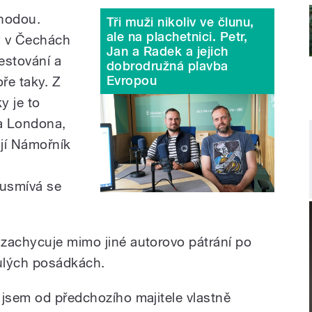
áhodou.
Tři muži nikoliv ve člunu,
ale na plachetnici. Petr,
y v Čechách
Jan a Radek a jejich
estování a
dobrodružná plavba
Evropou
ře taky. Z
y je to
a Londona,
jí Námořník
 usmívá se
zachycuje mimo jiné autorovo pátrání po
inulých posádkách.
 jsem od předchozího majitele vlastně