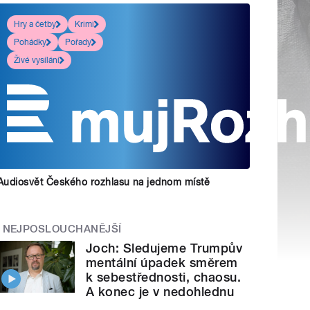
Hry a četby
Krimi
Pohádky
Pořady
Živé vysílání
Audiosvět Českého rozhlasu na jednom místě
NEJPOSLOUCHANĚJŠÍ
Joch: Sledujeme Trumpův
mentální úpadek směrem
k sebestřednosti, chaosu.
A konec je v nedohlednu