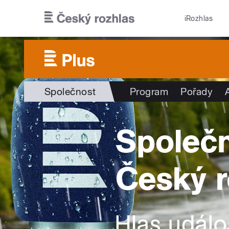
Přejít k hlavnímu obsahu
iRozhlas
Společnost
Program
Pořady