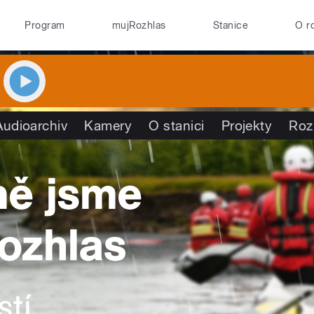
Program
mujRozhlas
Stanice
O r
Audioarchiv
Kamery
O stanici
Projekty
Roz