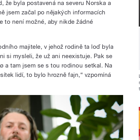
, že byla postavená na severu Norska a
upně jsem začal po nějakých informacích
, že to není možné, aby nikde žádné
dního majitele, v jehož rodině ta loď byla
i si mysleli, že už ani neexistuje. Pak se
ø a tam jsem se s tou rodinou setkal. Na
ítek lidí, to bylo hrozně fajn,“ vzpomíná