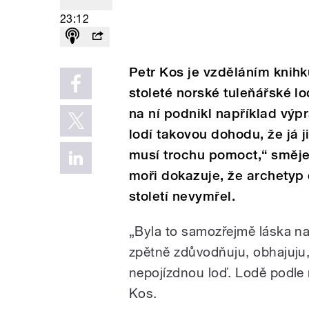
23:12
Petr Kos je vzděláním knihk
stoleté norské tuleňářské lo
na ní podnikl například výp
lodí takovou dohodu, že já j
musí trochu pomoct,“ směje
moři dokazuje, že archetyp
století nevymřel.
„Byla to samozřejmě láska na
zpětně zdůvodňuju, obhajuju, 
nepojízdnou loď. Lodě podle mě
Kos.