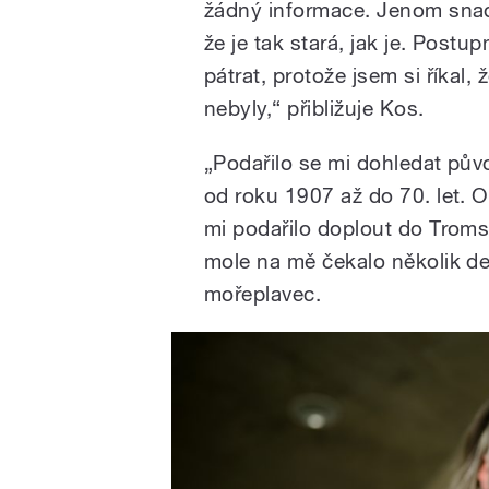
žádný informace. Jenom snad
že je tak stará, jak je. Post
pátrat, protože jsem si říkal
nebyly,
“
přibližuje Kos.
„Podařilo se mi dohledat půvo
od roku 1907 až do 70. let. On
mi podařilo doplout do Troms
mole na mě čekalo několik des
mořeplavec.