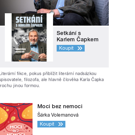
Setkání s
Karlem Čapkem
Koupit
Literární fikce, pokus přiblížit literární nadsázkou
spisovatele, filozofa, ale hlavně člověka Karla Čapka
trochu jinou formou.
Moci bez nemoci
Šárka Volemanová
Koupit