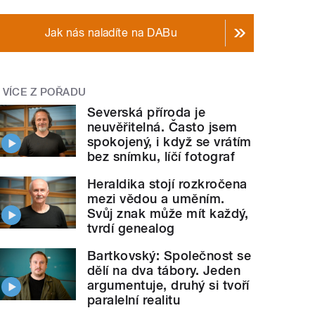
Jak nás naladíte na DABu
VÍCE Z POŘADU
Severská příroda je
neuvěřitelná. Často jsem
spokojený, i když se vrátím
bez snímku, líčí fotograf
Heraldika stojí rozkročena
mezi vědou a uměním.
Svůj znak může mít každý,
tvrdí genealog
Bartkovský: Společnost se
dělí na dva tábory. Jeden
argumentuje, druhý si tvoří
paralelní realitu