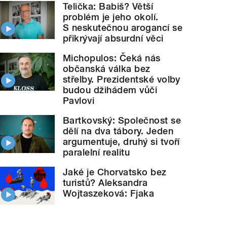
Telička: Babiš? Větší
problém je jeho okolí.
S neskutečnou arogancí se
přikrývají absurdní věci
Michopulos: Čeká nás
občanská válka bez
střelby. Prezidentské volby
budou džihádem vůči
Pavlovi
Bartkovský: Společnost se
dělí na dva tábory. Jeden
argumentuje, druhý si tvoří
paralelní realitu
Jaké je Chorvatsko bez
turistů? Aleksandra
Wojtaszeková: Fjaka