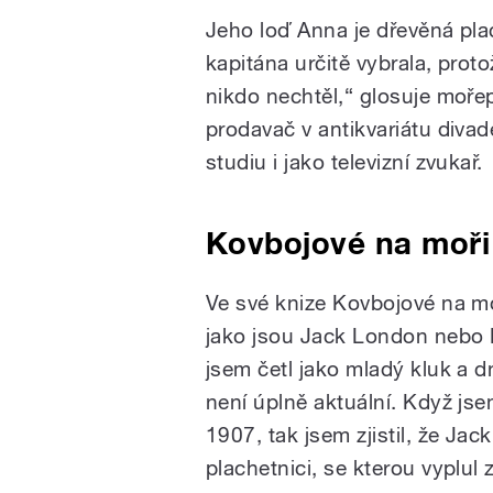
Jeho loď Anna je dřevěná pla
kapitána určitě vybrala, proto
nikdo nechtěl,“ glosuje mořep
prodavač v antikvariátu divade
studiu i jako televizní zvukař.
Kovbojové na moři
Ve své knize Kovbojové na mo
jako jsou Jack London nebo
jsem četl jako mladý kluk a d
není úplně aktuální. Když jsem 
1907, tak jsem zjistil, že Ja
plachetnici, se kterou vyplul 