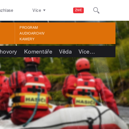
ozhlase
Více
ŽIVĚ
PROGRAM
AUDIOARCHIV
KAMERY
hovory
Komentáře
Věda
Více
…