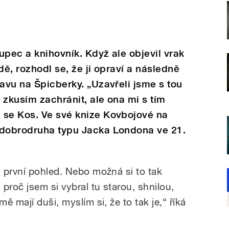
upec a knihovník. Když ale objevil vrak
dě, rozhodl se, že ji opraví a následně
ravu na Špicberky. „Uzavřeli jsme s tou
i zkusím zachránit, ale ona mi s tím
 se Kos. Ve své knize Kovbojové na
 dobrodruha typu Jacka Londona ve 21.
 první pohled. Nebo možná si to tak
proč jsem si vybral tu starou, shnilou,
 mají duši, myslím si, že to tak je,“ říká