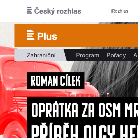
Přejít k hlavnímu obsahu
iRozhlas
Zahraniční
Program
Pořady
A