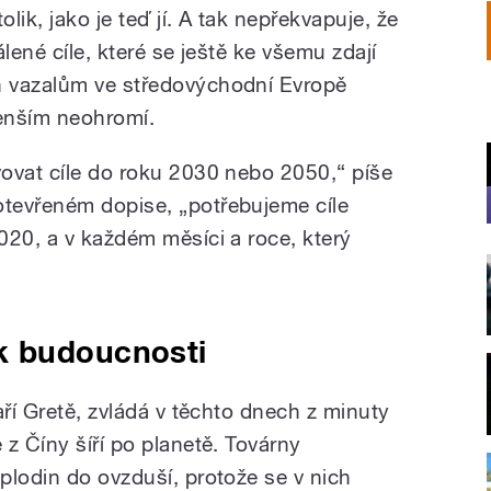
ik, jako je teď jí. A tak nepřekvapuje, že
lené cíle, které se ještě ke všemu zdají
 vazalům ve středovýchodní Evropě
enším neohromí.
ovat cíle do roku 2030 nebo 2050,“ píše
tevřeném dopise, „potřebujeme cíle
020, a v každém měsíci a roce, který
k budoucnosti
aří Gretě, zvládá v těchto dnech z minuty
z Číny šíří po planetě. Továrny
plodin do ovzduší, protože se v nich