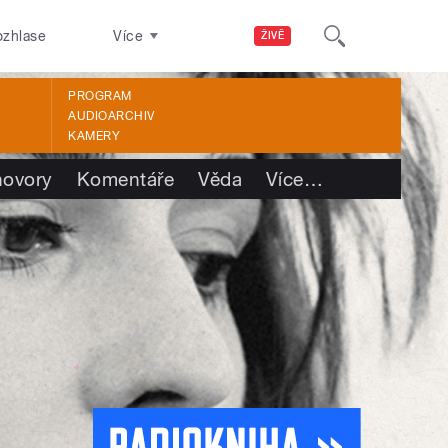
ozhlase
Více
ŽIVĚ
PROGRAM
AUDIOARCHIV
KAMERY
ovory
Komentáře
Věda
Více
…