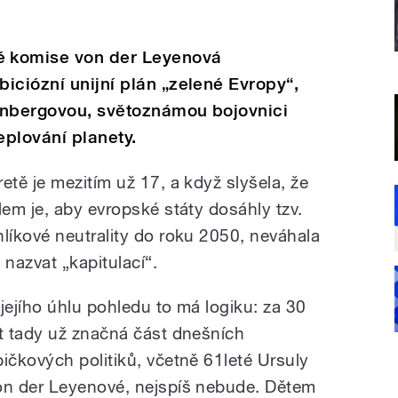
 komise von der Leyenová
iciózní unijní plán „zelené Evropy“,
unbergovou, světoznámou bojovnici
plování planety.
retě je mezitím už 17, a když slyšela, že
ílem je, aby evropské státy dosáhly tzv.
hlíkové neutrality do roku 2050, neváhala
 nazvat „kapitulací“.
 jejího úhlu pohledu to má logiku: za 30
et tady už značná část dnešních
pičkových politiků, včetně 61leté Ursuly
on der Leyenové, nejspíš nebude. Dětem