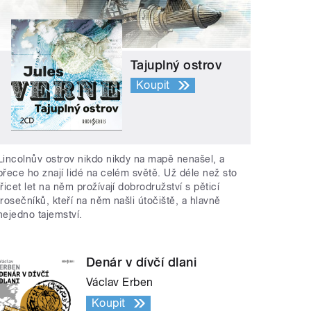
Tajuplný ostrov
Koupit
Lincolnův ostrov nikdo nikdy na mapě nenašel, a
přece ho znají lidé na celém světě. Už déle než sto
třicet let na něm prožívají dobrodružství s pěticí
trosečníků, kteří na něm našli útočiště, a hlavně
nejedno tajemství.
Denár v dívčí dlani
Václav Erben
Koupit