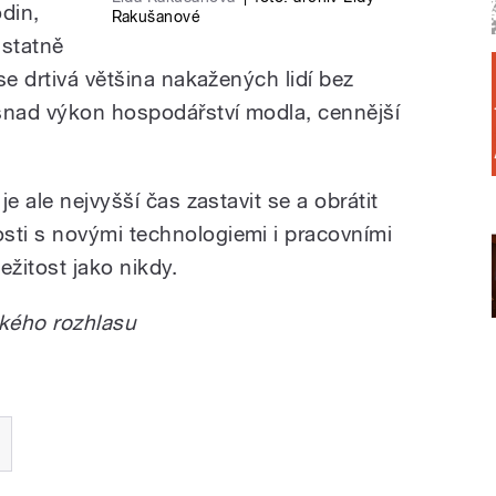
din,
Rakušanové
dstatně
se drtivá většina nakažených lidí bez
snad výkon hospodářství modla, cennější
e ale nejvyšší čas zastavit se a obrátit
ti s novými technologiemi i pracovními
ležitost jako nikdy.
kého rozhlasu