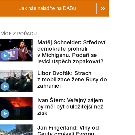
Jak nás naladíte na DABu
VÍCE Z POŘADU
Matěj Schneider: Středoví
demokraté prohráli
v Michiganu. Podaří se
levici úspěch zopakovat?
Libor Dvořák: Strach
z mobilizace žene Rusy do
zahraničí
Ivan Štern: Veřejný zájem
by měl být důležitější než
zisk
Jan Fingerland: Vlny od
Ceuty omývají Evropu