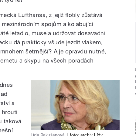
cká Lufthansa, z jejíž flotily zůstává
 mezinárodním spojům a kolabující
páté letadlo, musela udržovat dosavadní
ecku dá prakticky všude jezdit vlakem,
í mnohem šetrnější? A je opravdu nutné,
nternetu a skypu na všech poradách
 dnes
nad
ství a
 hroutí
u taková
nešní
Lída Rakušanová
|
foto:
archiv Lídy