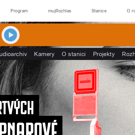
Program
mujRozhlas
Stanice
O r
udioarchiv
Kamery
O stanici
Projekty
Rozh