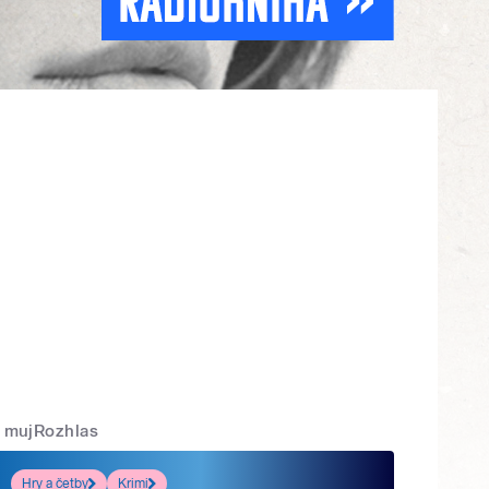
mujRozhlas
Hry a četby
Krimi