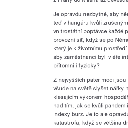
Je opravdu nezbytné, aby něme
teď v hangáru kvůli zrušeným
vnitrostátní poptávce každé 
provozní síť, když se po Něm
který je k životnímu prostřed
aby zaměstnanci byli v éře i
přítomni i fyzicky?
Z nejvyšších pater moci jsou
všude na světě slyšet nářky 
klesajícím výkonem hospodář
nad tím, jak se kvůli pandemii
indexy burz. Je to ale opravd
katastrofa, když se většina d