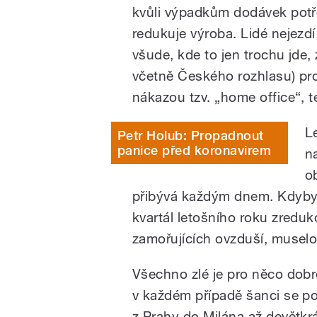
kvůli výpadkům dodávek pot
redukuje výroba. Lidé nejezdí
všude, kde to jen trochu jde
včetně Českého rozhlasu) pr
nákazou tzv. „home office“, 
L
Petr Holub: Propadnout
panice před koronavirem
n
o
přibývá každým dnem. Kdyby s
kvartál letošního roku zredu
zamořujících ovzduší, muselo 
Všechno zlé je pro něco dobr
v každém případě šanci se po
z Prahy do Milána až devětkr