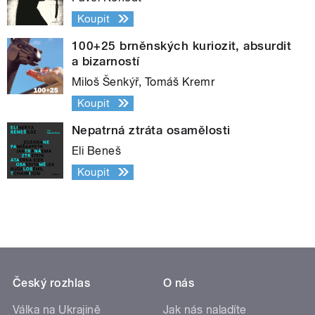
Koupit
100+25 brněnských kuriozit, absurdit
a bizarností
Miloš Šenkýř, Tomáš Kremr
Koupit
Nepatrná ztráta osamělosti
Eli Beneš
Koupit
Český rozhlas
O nás
Válka na Ukrajině
Jak nás naladíte