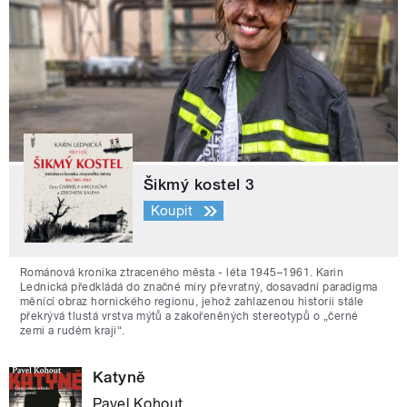
Šikmý kostel 3
Koupit
Románová kronika ztraceného města - léta 1945–1961. Karin
Lednická předkládá do značné míry převratný, dosavadní paradigma
měnící obraz hornického regionu, jehož zahlazenou historii stále
překrývá tlustá vrstva mýtů a zakořeněných stereotypů o „černé
zemi a rudém kraji“.
Katyně
Pavel Kohout