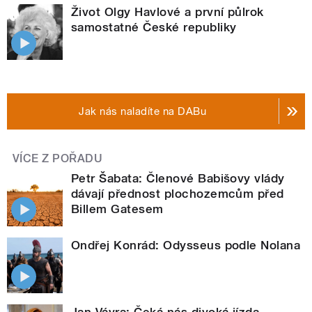
Život Olgy Havlové a první půlrok
samostatné České republiky
Jak nás naladíte na DABu
VÍCE Z POŘADU
Petr Šabata: Členové Babišovy vlády
dávají přednost plochozemcům před
Billem Gatesem
Ondřej Konrád: Odysseus podle Nolana
Jan Vávra: Čeká nás divoká jízda