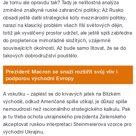
Je tomu ale opravdu tak? Tady je nelítostná analýza
zmíněné znalkyně ruské zahraniční politiky: Až Rusko
obsadí ještě další strategické kóty mezinárodní politiky,
narazí na klasický problém všech říší světových dějin,
totiž jak vyválčený prostor udržet, ale ještě spíš zabředne
do propletence mimořádně složitých, vzájemně
souvisejících okolností. Až bude samo litovat, že se do
takových dobrodružství pouštělo.
Prezident Macron se snaží rozšířit svůj vliv i
podporou východní Evropy
A vskutku – zaplést se do krvavých jatek na Blízkém
východě, odkud Američané spíše utíkají, je důkaz spíše
nemoudrosti než racionálního strategického kalkulu. Pak
je tu třeba ochota ukrajinského prezidenta Zelenského
akceptovat ruskou interpretaci Steinmeierova vzorce pro
východní Ukrajinu.