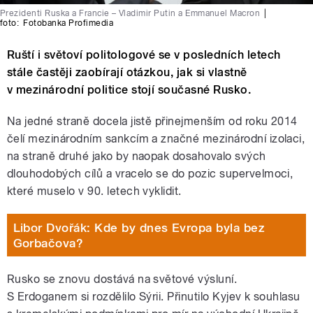
Prezidenti Ruska a Francie – Vladimir Putin a Emmanuel Macron
|
foto:
Fotobanka Profimedia
Ruští i světoví politologové se v posledních letech
stále častěji zaobírají otázkou, jak si vlastně
v mezinárodní politice stojí současné Rusko.
Na jedné straně docela jistě přinejmenším od roku 2014
čelí mezinárodním sankcím a značné mezinárodní izolaci,
na straně druhé jako by naopak dosahovalo svých
dlouhodobých cílů a vracelo se do pozic supervelmoci,
které muselo v 90. letech vyklidit.
Libor Dvořák: Kde by dnes Evropa byla bez
Gorbačova?
Rusko se znovu dostává na světové výsluní.
S Erdoganem si rozdělilo Sýrii. Přinutilo Kyjev k souhlasu