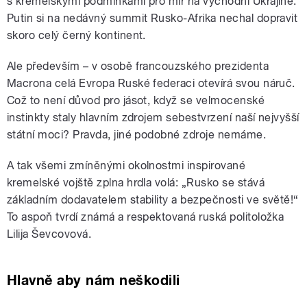
s kremelskými podmínkami pro mír na východní Ukrajině.
Putin si na nedávný summit Rusko-Afrika nechal dopravit
skoro celý černý kontinent.
Ale především – v osobě francouzského prezidenta
Macrona celá Evropa Ruské federaci otevírá svou náruč.
Což to není důvod pro jásot, když se velmocenské
instinkty staly hlavním zdrojem sebestvrzení naší nejvyšší
státní moci? Pravda, jiné podobné zdroje nemáme.
A tak všemi zmíněnými okolnostmi inspirované
kremelské vojště zplna hrdla volá: „Rusko se stává
základním dodavatelem stability a bezpečnosti ve světě!“
To aspoň tvrdí známá a respektovaná ruská politoložka
Lilija Ševcovová.
Hlavně aby nám neškodili