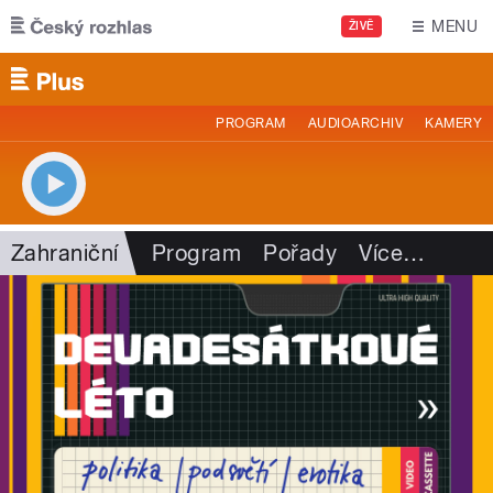
Přejít k hlavnímu obsahu
MENU
ŽIVĚ
PROGRAM
AUDIOARCHIV
KAMERY
Zahraniční
Program
Pořady
Více
…