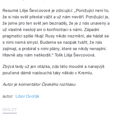
Resumé Lilije Ševcovové je zdrcující: „Ponižující není to,
že si nás svět přestal vážit a už nám nevěří. Ponižující je,
že jsme pro ten svět jen beznaděj, že je z nás unavený a
už vlastně nestojí ani o konfrontaci s námi. Západní
pragmatici spíše říkají: Rusy nikdo nezmění, ale hádat se
s nimi nemá smysl. Budeme se naopak tvářit, že nás
zajímají, a probírat s nimi plány, které se nikdy nenaplní.
Hlavně aby nám neškodili.“ Tolik Lilija Ševcovová.
Zbývá tedy už jen otázka, zda této moudré a nanejvýš
poučené dámě naslouchá taky někdo v Kremlu.
Autor je komentátor Českého rozhlasu
autor:
Libor Dvořák