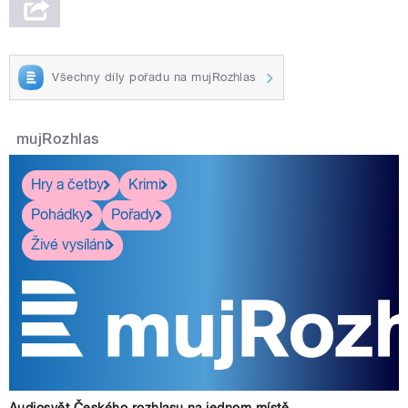
Všechny díly pořadu na mujRozhlas
mujRozhlas
Hry a četby
Krimi
Pohádky
Pořady
Živé vysílání
Audiosvět Českého rozhlasu na jednom místě