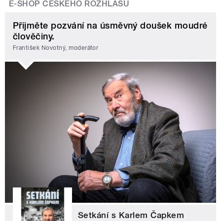
E-SHOP ČESKÉHO ROZHLASU
Přijměte pozvání na úsměvný doušek moudré
člověčiny.
František Novotný, moderátor
Setkání s Karlem Čapkem