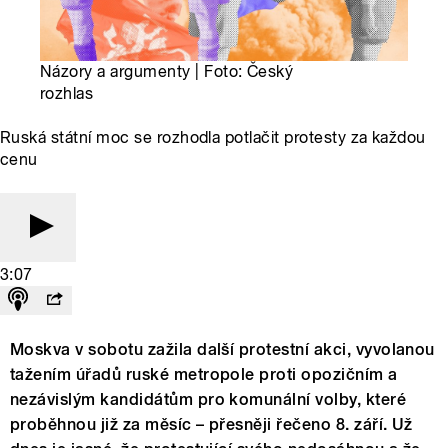
Názory a argumenty | Foto: Český
rozhlas
Ruská státní moc se rozhodla potlačit protesty za každou
cenu
3:07
Moskva v sobotu zažila další protestní akci, vyvolanou
tažením úřadů ruské metropole proti opozičním a
nezávislým kandidátům pro komunální volby, které
proběhnou již za měsíc – přesněji řečeno 8. září. Už