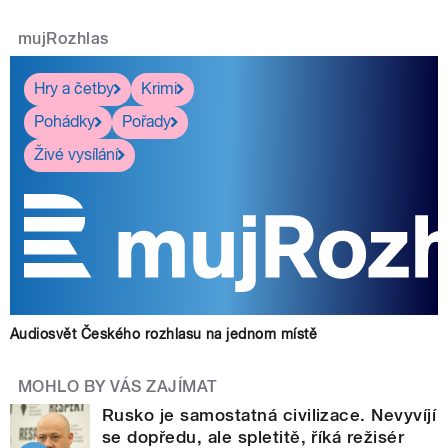
mujRozhlas
Hry a četby
Krimi
Pohádky
Pořady
Živé vysílání
Audiosvět Českého rozhlasu na jednom místě
MOHLO BY VÁS ZAJÍMAT
Rusko je samostatná civilizace. Nevyvíjí
se dopředu, ale spletitě, říká režisér