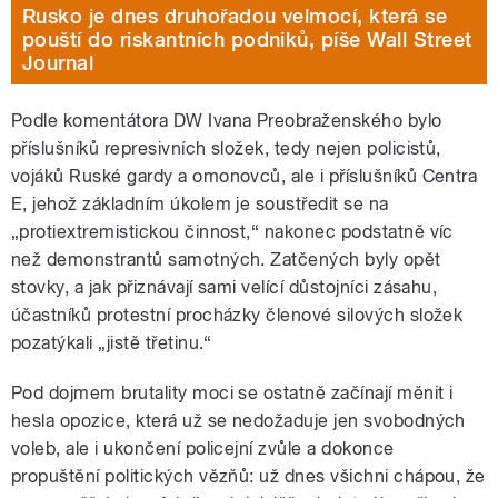
Rusko je dnes druhořadou velmocí, která se
pouští do riskantních podniků, píše Wall Street
Journal
Podle komentátora DW Ivana Preobraženského bylo
příslušníků represivních složek, tedy nejen policistů,
vojáků Ruské gardy a omonovců, ale i příslušníků Centra
E, jehož základním úkolem je soustředit se na
„protiextremistickou činnost,“ nakonec podstatně víc
než demonstrantů samotných. Zatčených byly opět
stovky, a jak přiznávají sami velící důstojníci zásahu,
účastníků protestní procházky členové silových složek
pozatýkali „jistě třetinu.“
Pod dojmem brutality moci se ostatně začínají měnit i
hesla opozice, která už se nedožaduje jen svobodných
voleb, ale i ukončení policejní zvůle a dokonce
propuštění politických vězňů: už dnes všichni chápou, že