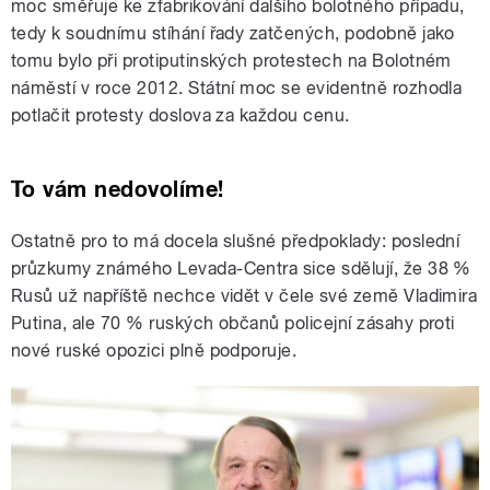
moc směřuje ke zfabrikování dalšího bolotného případu,
tedy k soudnímu stíhání řady zatčených, podobně jako
tomu bylo při protiputinských protestech na Bolotném
náměstí v roce 2012. Státní moc se evidentně rozhodla
potlačit protesty doslova za každou cenu.
To vám nedovolíme!
Ostatně pro to má docela slušné předpoklady: poslední
průzkumy známého Levada-Centra sice sdělují, že 38 %
Rusů už napříště nechce vidět v čele své země Vladimira
Putina, ale 70 % ruských občanů policejní zásahy proti
nové ruské opozici plně podporuje.