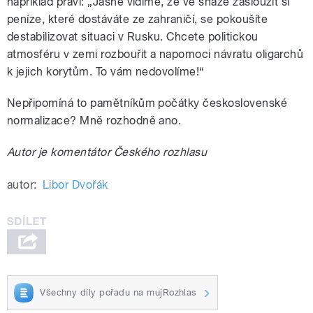
například praví: „Jasně vidíme, že ve snaze zasloužit si
peníze, které dostáváte ze zahraničí, se pokoušíte
destabilizovat situaci v Rusku. Chcete politickou
atmosféru v zemi rozbouřit a napomoci návratu oligarchů
k jejich korytům. To vám nedovolíme!“
Nepřipomíná to pamětníkům počátky československé
normalizace? Mně rozhodně ano.
Autor je komentátor Českého rozhlasu
autor:
Libor Dvořák
Všechny díly pořadu na mujRozhlas