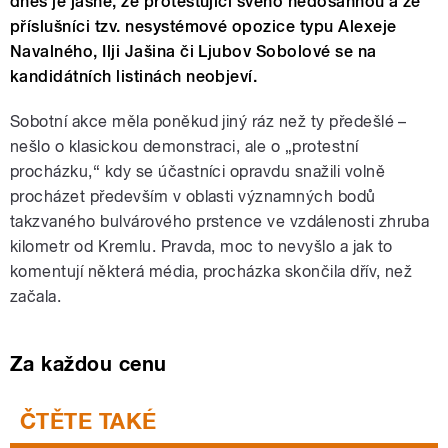
dnes je jasné, že protestující svého nedosáhnou a že
příslušníci tzv. nesystémové opozice typu Alexeje
Navalného, Ilji Jašina či Ljubov Sobolové se na
kandidátních listinách neobjeví.
Sobotní akce měla poněkud jiný ráz než ty předešlé –
nešlo o klasickou demonstraci, ale o „protestní
procházku,“ kdy se účastníci opravdu snažili volně
procházet především v oblasti významných bodů
takzvaného bulvárového prstence ve vzdálenosti zhruba
kilometr od Kremlu. Pravda, moc to nevyšlo a jak to
komentují některá média, procházka skončila dřív, než
začala.
Za každou cenu