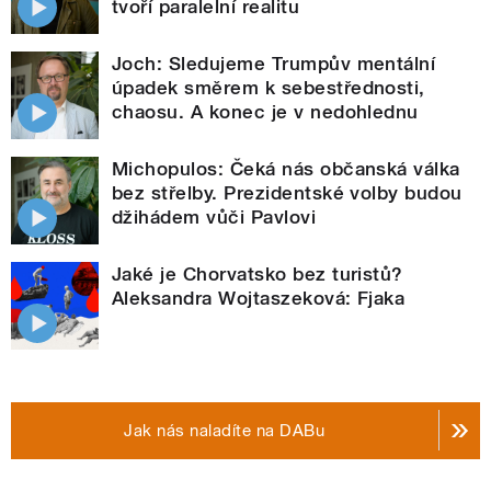
tvoří paralelní realitu
Joch: Sledujeme Trumpův mentální
úpadek směrem k sebestřednosti,
chaosu. A konec je v nedohlednu
Michopulos: Čeká nás občanská válka
bez střelby. Prezidentské volby budou
džihádem vůči Pavlovi
Jaké je Chorvatsko bez turistů?
Aleksandra Wojtaszeková: Fjaka
Jak nás naladíte na DABu