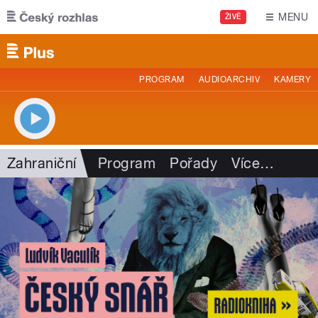
Přejít k hlavnímu obsahu
MENU
ŽIVĚ
PROGRAM
AUDIOARCHIV
KAMERY
Zahraniční
Program
Pořady
Více
…