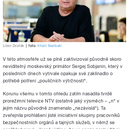
Libor Dvořák
|
foto:
Khalil Baalbaki
V této atmosféře už se plně zaktivizoval původně skoro
neviditelný moskevský primátor Sergej Sobjanin, který v
posledních dnech vytrvale opakuje své zaklínadlo o
potřebě potření „pouličních výtržností“.
Korunu všemu v tomto ohledu zatím nasadila tvrdě
prorežimní televize NTV (ostatně jaký výsměch – „n“ v
jejím názvu původně znamenalo „nezávislá“). Ta
zveřejnila prohlášení jisté iniciativní skupiny pracovníků
bezpečnostních orgánů a tajných služeb, v němž se