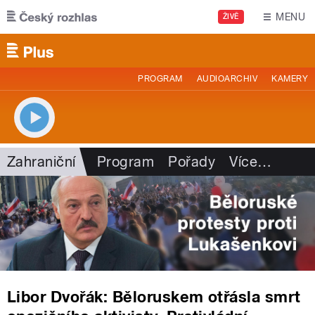
Přejít k hlavnímu obsahu
MENU
ŽIVĚ
PROGRAM
AUDIOARCHIV
KAMERY
Zahraniční
Program
Pořady
Více
…
Libor Dvořák: Běloruskem otřásla smrt