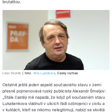
brutalitou.
Libor Dvořák
|
foto:
Věra Luptáková
,
Český rozhlas
Ostatně ještě jeden aspekt současného stavu v zemi
přesně pojmenovává ruský publicista Alexandr Šmeljov:
„Stále častěji mě napadá, že když při současném stavu
Lukašenkova vládnutí v ulicích řádí ozbrojenci v civilu a
v kuklách, kteří se nikomu nelegitimují, nabízí se skvělá