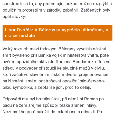
soustředili na to, aby protestující pokud možno rozptýlili a
pouličním protestům v zárodku zabránili. Zatčených byly
opět stovky.
Libor Dvořák: V Bělorusku vypršelo ultimátum, a
nic se nestalo
Velký rozruch mezi řadovými Bělorusy vyvolala násilná
smrt bývalého příslušníka vojsk ministerstva vnitra, poté
ovšem opozičního aktivistu Romana Bondarenka. Ten ve
středu v podvečer přistoupil ke skupině mužů v civilu,
kteří začali ve slavném minském dvoře, přejmenovaném
na Náměstí změn, odstraňovat opoziční bílo-červeno-
bílou symboliku, a zeptal se jich, proč to dělají.
Odpovědí mu byl brutální útok, při němž si Roman po
pádu na zem zřejmě způsobil těžké zranění hlavy.
Neznámí ho poté naložili do mikrobusu a odvezli. Po