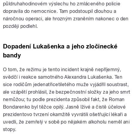
půldruhahodinovém výslechu ho zmláceného policie
dopravila do nemocnice. Tam podstoupil dlouhou a
náročnou operaci, ale hrozným zraněním nakonec o den
později podlehl.
Dopadení Lukašenka a jeho zločinecké
bandy
O tom, že režimu je tento incident krajně nepříjemný,
svědčí i reakce samotného Alexandra Lukašenka. Ten
sice rodičům jedenatřicetiletého muže vyjádřil soustrast,
ale vzápětí prohlásil, že bezpečnostní složky za jeho smrt
nemůžou; tu podle prezidenta způsobil fakt, že Roman
Bondarenko byl těžce opilý. Jasně lživé a čistě účelové
prezidentovo tvrzení okamžitě vyvrátili ošetřující lékaři a
uvedli, že zemřelý v sobě po nějakém alkoholu neměl ani
stopy.