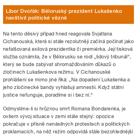
Libor Dvořák: Běloruský prezident Lukašenko
navštívil politické vězně
Na tento děsivý případ hned reagovala Svjatlana
Cichanouská, která si stále rezolutněji začíná počínat jako
nefalšovaná exilová prezidentka či premiérka. Její tisková
služba oznámila, že v Bělorusku se rodí „lidový tribunál“,
který se bude zabývat shromažďováním důkazů o
zločinech Lukašenkova režimu. V Cichanouské
prohlášení se mimo jiné říká: „Na dopadení Lukašenka a
jeho zločinecké bandy vyhlašuji amnestii. Když státní
justice nefunguje, poradíme si i bez ní.“
Odmyslíme-li si hrůznou smrt Romana Bondarenka, je
ovšem vývoj situace v zemi stále stejný: opozice
pokračuje v přísně nenásilných protestech a politických
proklamacích, na něž režim odpovídá stále bezohlednější