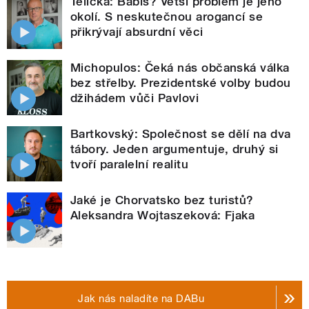
Telička: Babiš? Větší problém je jeho
okolí. S neskutečnou arogancí se
přikrývají absurdní věci
Michopulos: Čeká nás občanská válka
bez střelby. Prezidentské volby budou
džihádem vůči Pavlovi
Bartkovský: Společnost se dělí na dva
tábory. Jeden argumentuje, druhý si
tvoří paralelní realitu
Jaké je Chorvatsko bez turistů?
Aleksandra Wojtaszeková: Fjaka
Jak nás naladíte na DABu