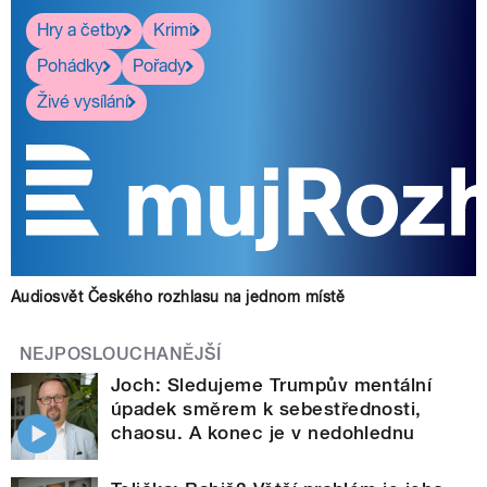
Hry a četby
Krimi
Pohádky
Pořady
Živé vysílání
Audiosvět Českého rozhlasu na jednom místě
NEJPOSLOUCHANĚJŠÍ
Joch: Sledujeme Trumpův mentální
úpadek směrem k sebestřednosti,
chaosu. A konec je v nedohlednu