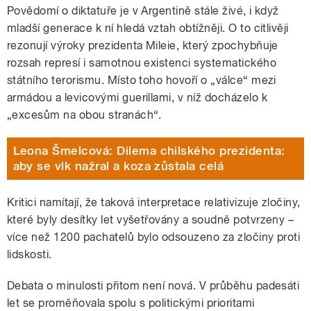
Povědomí o diktatuře je v Argentině stále živé, i když
mladší generace k ní hledá vztah obtížněji. O to citlivěji
rezonují výroky prezidenta Mileie, který zpochybňuje
rozsah represí i samotnou existenci systematického
státního terorismu. Místo toho hovoří o „válce“ mezi
armádou a levicovými guerillami, v níž docházelo k
„excesům na obou stranách“.
Leona Šmelcová: Dilema chilského prezidenta:
aby se vlk nažral a koza zůstala celá
Kritici namítají, že taková interpretace relativizuje zločiny,
které byly desítky let vyšetřovány a soudně potvrzeny –
více než 1200 pachatelů bylo odsouzeno za zločiny proti
lidskosti.
Debata o minulosti přitom není nová. V průběhu padesáti
let se proměňovala spolu s politickými prioritami