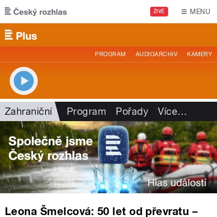
Přejít k hlavnímu obsahu
MENU
ŽIVĚ
PROGRAM
AUDIOARCHIV
KAMERY
Zahraniční
Program
Pořady
Více
…
Leona Šmelcová: 50 let od převratu –