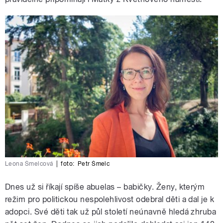
Leona Šmelcová
|
foto:
Petr Šmelc
Dnes už si říkají spíše abuelas – babičky. Ženy, kterým
režim pro politickou nespolehlivost odebral děti a dal je k
adopci. Své děti tak už půl století neúnavně hledá zhruba