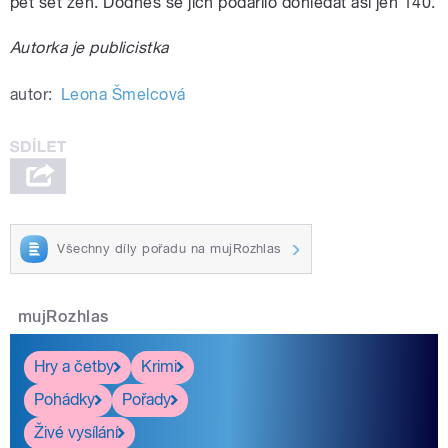
pět set žen. Dodnes se jich podařilo dohledat asi jen 140.
Autorka je publicistka
autor:
Leona Šmelcová
Všechny díly pořadu na mujRozhlas
mujRozhlas
Hry a četby
Krimi
Pohádky
Pořady
Živé vysílání