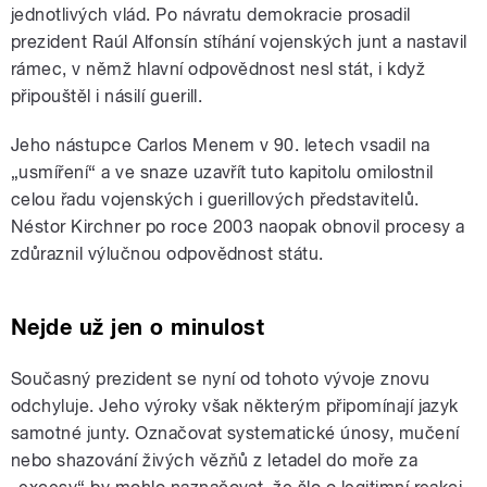
jednotlivých vlád. Po návratu demokracie prosadil
prezident Raúl Alfonsín stíhání vojenských junt a nastavil
rámec, v němž hlavní odpovědnost nesl stát, i když
připouštěl i násilí guerill.
Jeho nástupce Carlos Menem v 90. letech vsadil na
„usmíření“ a ve snaze uzavřít tuto kapitolu omilostnil
celou řadu vojenských i guerillových představitelů.
Néstor Kirchner po roce 2003 naopak obnovil procesy a
zdůraznil výlučnou odpovědnost státu.
Nejde už jen o minulost
Současný prezident se nyní od tohoto vývoje znovu
odchyluje. Jeho výroky však některým připomínají jazyk
samotné junty. Označovat systematické únosy, mučení
nebo shazování živých vězňů z letadel do moře za