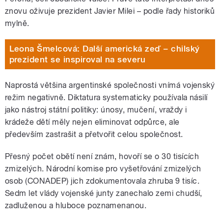
znovu oživuje prezident Javier Milei – podle řady historiků
mylně.
Leona Šmelcová: Další americká zeď – chilský
prezident se inspiroval na severu
Naprostá většina argentinské společnosti vnímá vojenský
režim negativně. Diktatura systematicky používala násilí
jako nástroj státní politiky: únosy, mučení, vraždy i
krádeže dětí měly nejen eliminovat odpůrce, ale
především zastrašit a přetvořit celou společnost.
Přesný počet obětí není znám, hovoří se o 30 tisících
zmizelých. Národní komise pro vyšetřování zmizelých
osob (CONADEP) jich zdokumentovala zhruba 9 tisíc.
Sedm let vlády vojenské junty zanechalo zemi chudší,
zadluženou a hluboce poznamenanou.