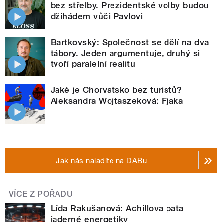
bez střelby. Prezidentské volby budou
džihádem vůči Pavlovi
Bartkovský: Společnost se dělí na dva
tábory. Jeden argumentuje, druhý si
tvoří paralelní realitu
Jaké je Chorvatsko bez turistů?
Aleksandra Wojtaszeková: Fjaka
Jak nás naladíte na DABu
VÍCE Z POŘADU
Lída Rakušanová: Achillova pata
jaderné energetiky