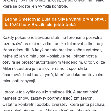
„excesy“ by mohlo naznačovat, že šlo o legitimní reakci,
která se prostě jen vymkla kontrole.
Leona Šmelcová: Lula da Silva vyhrál první bitvu,
ta těžší ho v Brazílii ale ještě čeká
Každý pokus o relativizaci státního terorismu pozvolna
rozmazává hranici mezi tím, co lze tolerovat a tím, co je
třeba odsoudit. A když se tato hranice začne vytrácet,
nejde už jen o minulost – oslabuje se i přítomnost a
otevírá se prostor autoritářským tendencím. O to víc, že
Milei nezůstává jen u slov: v rámci úspor škrtá
financování institucí a týmů, které se dokumentováním
minulosti zabývají.
I proto letos vyšly do ulic statisíce lidí. A argentinská
náměstí znovu zaplavily portréty tisíců zmizelých.
Ostatně konkrétní podobu zvěrstev, která junta páchala,
pravidelně připomínají i Matky z Květnového náměstí.