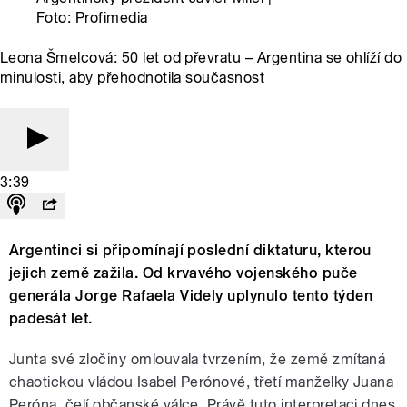
Foto: Profimedia
Leona Šmelcová: 50 let od převratu – Argentina se ohlíží do
minulosti, aby přehodnotila současnost
3:39
Argentinci si připomínají poslední diktaturu, kterou
jejich země zažila. Od krvavého vojenského puče
generála Jorge Rafaela Videly uplynulo tento týden
padesát let.
Junta své zločiny omlouvala tvrzením, že země zmítaná
chaotickou vládou Isabel Perónové, třetí manželky Juana
Peróna, čelí občanské válce. Právě tuto interpretaci dnes