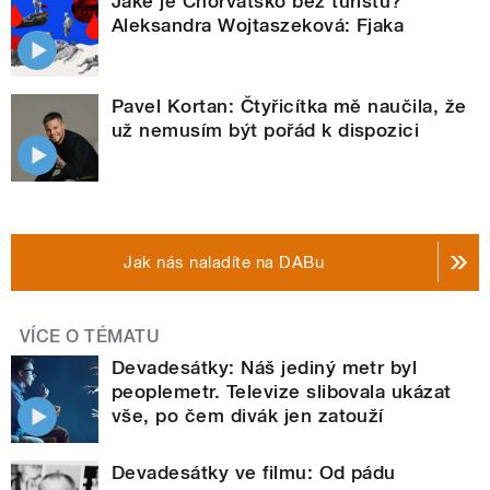
Jaké je Chorvatsko bez turistů?
Aleksandra Wojtaszeková: Fjaka
Pavel Kortan: Čtyřicítka mě naučila, že
už nemusím být pořád k dispozici
Jak nás naladíte na DABu
VÍCE O TÉMATU
Devadesátky: Náš jediný metr byl
peoplemetr. Televize slibovala ukázat
vše, po čem divák jen zatouží
Devadesátky ve filmu: Od pádu