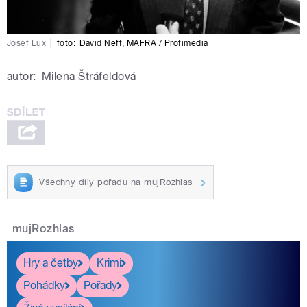
Josef Lux
|
foto:
David Neff
,
MAFRA / Profimedia
autor:
Milena Štráfeldová
Všechny díly pořadu na mujRozhlas
mujRozhlas
Hry a četby
Krimi
Pohádky
Pořady