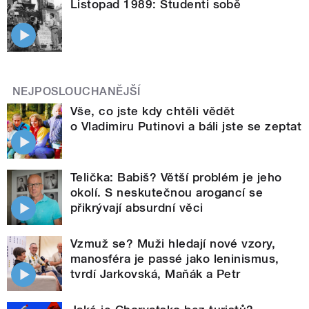
Listopad 1989: Studenti sobě
NEJPOSLOUCHANĚJŠÍ
Vše, co jste kdy chtěli vědět
o Vladimiru Putinovi a báli jste se zeptat
Telička: Babiš? Větší problém je jeho
okolí. S neskutečnou arogancí se
přikrývají absurdní věci
Vzmuž se? Muži hledají nové vzory,
manosféra je passé jako leninismus,
tvrdí Jarkovská, Maňák a Petr