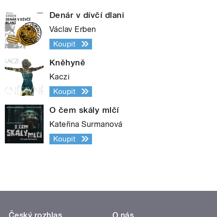
Denár v dívčí dlani
Václav Erben
Koupit
Kněhyně
Kaczi
Koupit
O čem skály mlčí
Kateřina Surmanová
Koupit
Český rozhlas
O nás