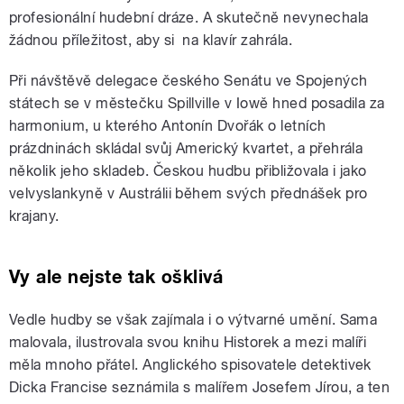
profesionální hudební dráze. A skutečně nevynechala
žádnou příležitost, aby si na klavír zahrála.
Při návštěvě delegace českého Senátu ve Spojených
státech se v městečku Spillville v Iowě hned posadila za
harmonium, u kterého Antonín Dvořák o letních
prázdninách skládal svůj Americký kvartet, a přehrála
několik jeho skladeb. Českou hudbu přibližovala i jako
velvyslankyně v Austrálii během svých přednášek pro
krajany.
Vy ale nejste tak ošklivá
Vedle hudby se však zajímala i o výtvarné umění. Sama
malovala, ilustrovala svou knihu Historek a mezi malíři
měla mnoho přátel. Anglického spisovatele detektivek
Dicka Francise seznámila s malířem Josefem Jírou, a ten