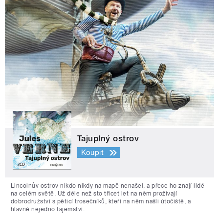
Tajuplný ostrov
Koupit
Lincolnův ostrov nikdo nikdy na mapě nenašel, a přece ho znají lidé
na celém světě. Už déle než sto třicet let na něm prožívají
dobrodružství s pěticí trosečníků, kteří na něm našli útočiště, a
hlavně nejedno tajemství.