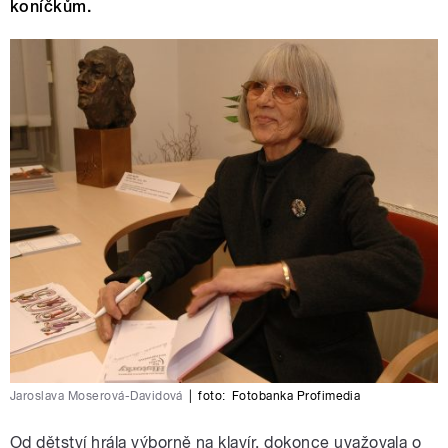
koníčkům.
Jaroslava Moserová-Davidová
|
foto:
Fotobanka Profimedia
Od dětství hrála výborně na klavír, dokonce uvažovala o