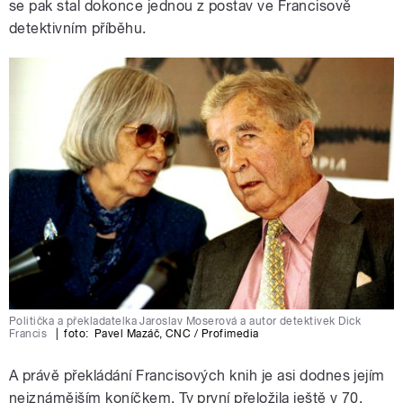
se pak stal dokonce jednou z postav ve Francisově
detektivním příběhu.
Politička a překladatelka Jaroslav Moserová a autor detektivek Dick
Francis
|
foto:
Pavel Mazáč
,
CNC / Profimedia
A právě překládání Francisových knih je asi dodnes jejím
nejznámějším koníčkem. Ty první přeložila ještě v 70.