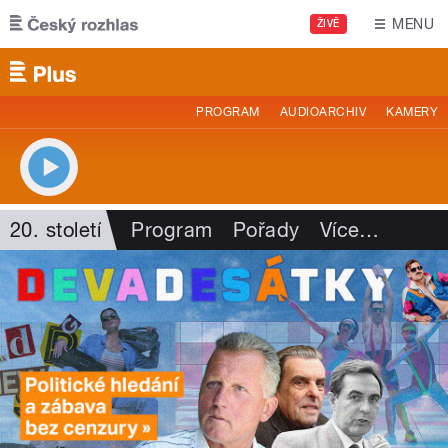
Přejít k hlavnímu obsahu
MENU
ŽIVĚ
PROGRAM
AUDIOARCHIV
KAMERY
20. století
Program
Pořady
Více
…