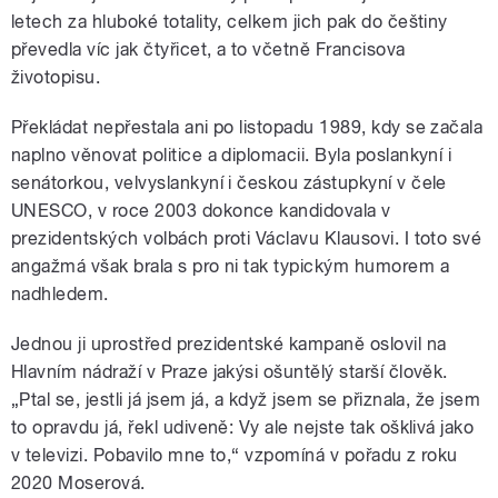
letech za hluboké totality, celkem jich pak do češtiny
převedla víc jak čtyřicet, a to včetně Francisova
životopisu.
Překládat nepřestala ani po listopadu 1989, kdy se začala
naplno věnovat politice a diplomacii. Byla poslankyní i
senátorkou, velvyslankyní i českou zástupkyní v čele
UNESCO, v roce 2003 dokonce kandidovala v
prezidentských volbách proti Václavu Klausovi. I toto své
angažmá však brala s pro ni tak typickým humorem a
nadhledem.
Jednou ji uprostřed prezidentské kampaně oslovil na
Hlavním nádraží v Praze jakýsi ošuntělý starší člověk.
„Ptal se, jestli já jsem já, a když jsem se přiznala, že jsem
to opravdu já, řekl udiveně: Vy ale nejste tak ošklivá jako
v televizi. Pobavilo mne to,“ vzpomíná v pořadu z roku
2020 Moserová.